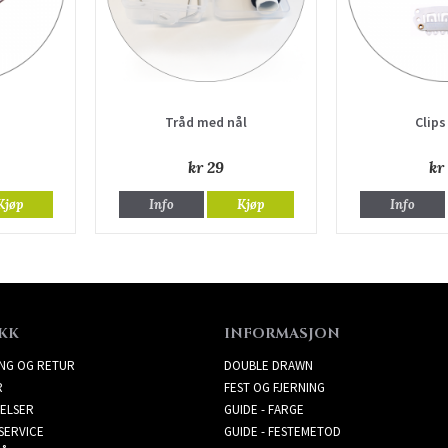
Tråd med nål
Clips
kr 29
kr
Kjøp
Info
Kjøp
Info
KK
INFORMASJON
ING OG RETUR
DOUBLE DRAWN
R
FEST OG FJERNING
ELSER
GUIDE - FARGE
SERVICE
GUIDE - FESTEMETOD