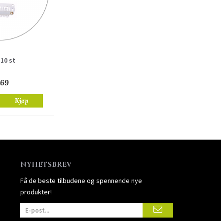
 10 st
 69
Kjøp
NYHETSBREV
Få de beste tilbudene og spennende nye
produkter!