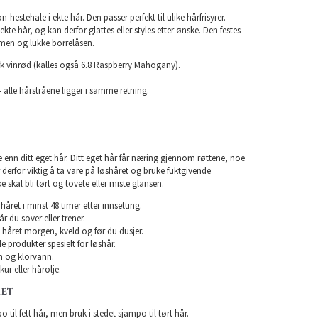
n-hestehale i ekte hår. Den passer perfekt til ulike hårfrisyrer.
kte hår, og kan derfor glattes eller styles etter ønske. Den festes
men og lukke borrelåsen.
k vinrød (kalles også 6.8 Raspberry Mahogany).
 alle hårstråene ligger i samme retning.
e enn ditt eget hår. Ditt eget hår får næring gjennom røttene, noe
er derfor viktig å ta vare på løshåret og bruke fuktgivende
e skal bli tørt og tovete eller miste glansen.
året i minst 48 timer etter innsetting.
år du sover eller trener.
 håret morgen, kveld og før du dusjer.
e produkter spesielt for løshår.
 og klorvann.
ur eller hårolje.
RET
 til fett hår, men bruk i stedet sjampo til tørt hår.