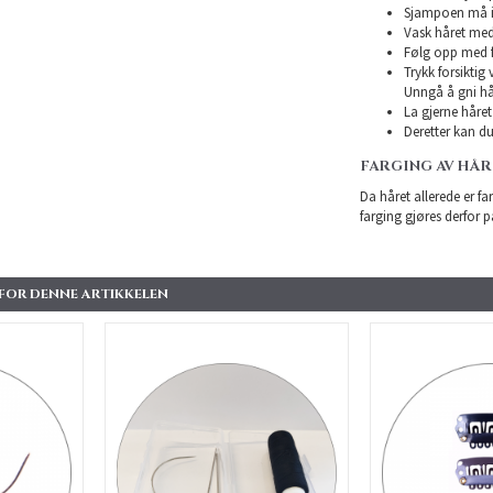
Sjampoen må ikk
Vask håret med
Følg opp med f
Trykk forsiktig
Unngå å gni hå
La gjerne håret 
Deretter kan du 
FARGING AV HÅ
Da håret allerede er far
farging gjøres derfor p
 FOR DENNE ARTIKKELEN