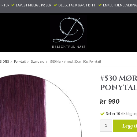
TER ​ ​
LAVEST MULIGE PRISER ​
DELBETAL KJØPET DITT ​
ENKEL HJEMLEVERING
NSIONS
Ponytail
Standard
#530 Mørk vinrød, 50cm, 90g, Ponytail
#530 MØR
PONYTAI
kr 990
Det er 10 stk tilgjen
Legg t