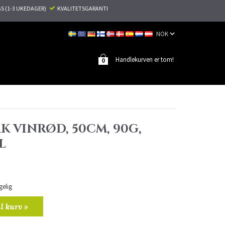
S (1-3 UKEDAGER)
KVALITETSGARANTI
Handlekurven er tom!
0
K VINRØD, 50CM, 90G,
L
gelig
il kurv »