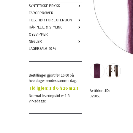
SYNTETISKE PRYKK
FARGEPRØVER
TILBEHØR FOR EXTENSION
HÅRPLEIE & STYLING
ØYEVIPPER
NEGLER
LAGERSALG 20 %
Bestillinger gjort før 16:00 på
hverdager sendes samme dag.
Tid igjen:
1 d 6 h 26 m 2 s
Artikkel-ID:
Normal leveringstid er 1-3
325053
virkedager.