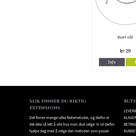
Buet nål
kr 29
Info
SLIK FINNER DU RIKTIG
BUTI
EXTENSIONS
LEVER
Det finnes mange ulike festemetoder, og derfor er
KLAGE
det ikke så lett å vite hva man skal velge. Vi vil derfor
BETING
hjelpe deg med å velge den metoden som passer
KUNDE