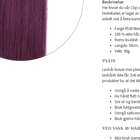
Beskrivelse:
Her finner du vår Clip-o
Hestehalen er laget av e
enkelt ved å feste kam
Farge #530 Mør
100 % ekte hår.
Remy-kvalitet –
Lengde: 50cm.
Vekt: 90g.
PLEIE
Løshår krever mer plei
løshåret ikke får. Det 
produkter for at det ikk
Unngå å vaske h
Ha håret flatt n
Gre ut og børst
Bruk fuktgivend
Unngå saltvann
Bruk gjerne hårk
VED VASK AV HÅ
Ikke bruk sjampo