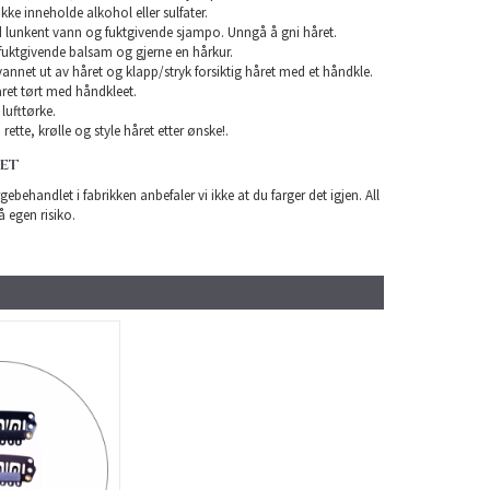
e inneholde alkohol eller sulfater.
 lunkent vann og fuktgivende sjampo. Unngå å gni håret.
uktgivende balsam og gjerne en hårkur.
 vannet ut av håret og klapp/stryk forsiktig håret med et håndkle.
ret tørt med håndkleet.
lufttørke.
rette, krølle og style håret etter ønske!.
RET
gebehandlet i fabrikken anbefaler vi ikke at du farger det igjen. All
å egen risiko.