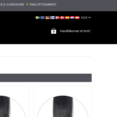
S (1-3 UKEDAGER)
KVALITETSGARANTI
Handlekurven er tom!
0