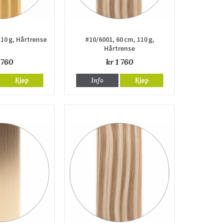
110 g, Hårtrense
#10/6001, 60 cm, 110 g,
Hårtrense
 760
kr 1 760
Kjøp
Info
Kjøp