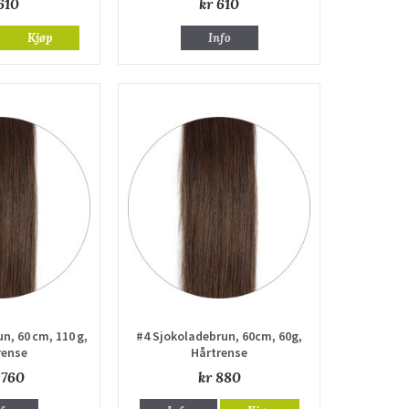
610
kr 610
Kjøp
Info
n, 60 cm, 110 g,
#4 Sjokoladebrun, 60cm, 60g,
rense
Hårtrense
 760
kr 880