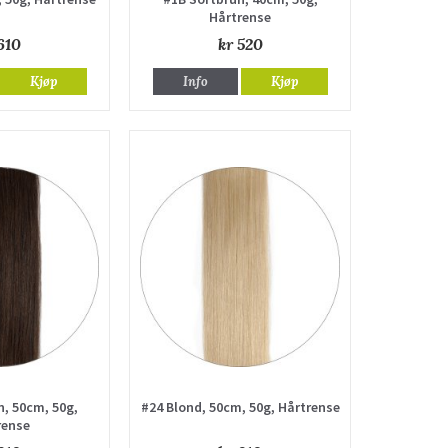
Hårtrense
610
kr 520
Kjøp
Info
Kjøp
, 50cm, 50g,
#24 Blond, 50cm, 50g, Hårtrense
rense