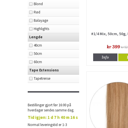
Blond
Rød
Balayage
Highlights
#1/4 Mix, 50cm, 50g,
Lengde
40cm
kr 399
kr 52
50cm
Info
60cm
Tape Extensions
Tapetrense
Bestillinger gjort før 16:00 på
hverdager sendes samme dag.
Tid igjen:
1 d 7 h 40 m 15 s
Normal leveringstid er 1-3