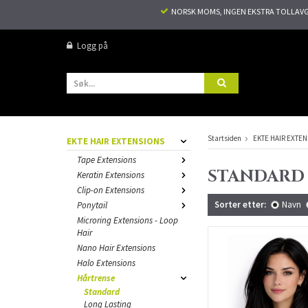
NORSK MOMS, INGEN EKSTRA TOLLAVGIF
Logg på
Startsiden
EKTE HAIR EXTE
EKTE HAIR EXTENSIONS
Tape Extensions
STANDARD
Keratin Extensions
Clip-on Extensions
Sorter etter:
Navn
Ponytail
Microring Extensions - Loop
Hair
Nano Hair Extensions
Halo Extensions
Hårtrense
Standard
Long Lasting