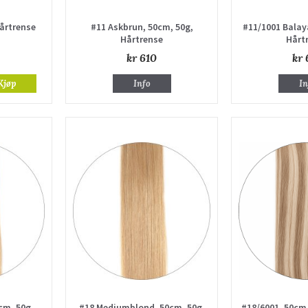
Hårtrense
#11 Askbrun, 50cm, 50g,
#11/1001 Balay
Hårtrense
Hårt
kr 610
kr 
Kjøp
Info
In
cm, 50g,
#18 Mediumblond, 50cm, 50g,
#18/6001, 50cm,