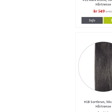
Hårtrense
kr 549
kr 61
Info
#1B Sortbrun, 50c
Hårtrense