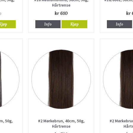
Hårtrense
kr 610
kr 
0
Kjøp
Info
Kjøp
Info
m, 50g,
#2 Mørkebrun, 40cm, 50g,
#2 Mørkebrun
Hårtrense
Hårt