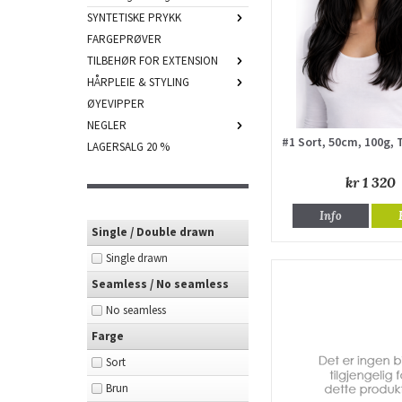
SYNTETISKE PRYKK
FARGEPRØVER
TILBEHØR FOR EXTENSION
HÅRPLEIE & STYLING
ØYEVIPPER
NEGLER
#1 Sort, 50cm, 100g,
LAGERSALG 20 %
kr 1 320
Info
Single / Double drawn
Single drawn
Seamless / No seamless
No seamless
Farge
Sort
Brun