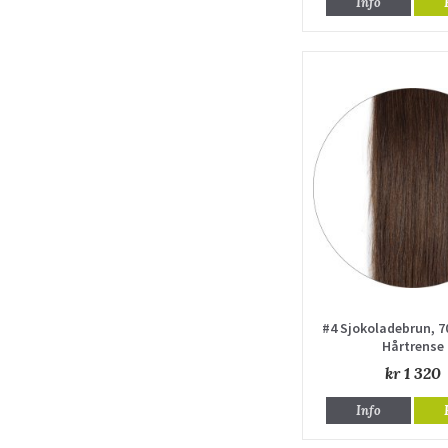
Info
#4 Sjokoladebrun, 7
Hårtrense
kr 1 320
Info