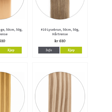
ge, 50cm, 50g,
#10 Lysebrun, 50cm, 50g,
rense
Hårtrense
610
kr 610
Kjøp
Info
Kjøp