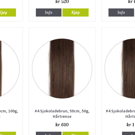
kr 520
kr 
Kjøp
Info
Kjøp
Info
0cm, 100g,
#4 Sjokoladebrun, 50cm, 50g,
#4 Sjokoladebru
e
Hårtrense
Hårt
kr 610
kr 1