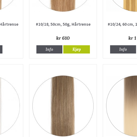
 Hårtrense
#10/18, 50cm, 50g, Hårtrense
#10/24, 60 cm, 
kr 610
kr 1
Info
Kjøp
Info