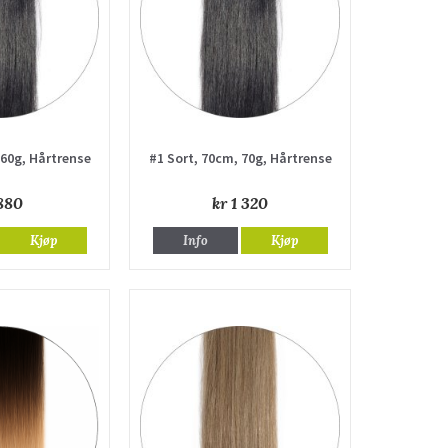
 60g, Hårtrense
#1 Sort, 70cm, 70g, Hårtrense
880
kr 1 320
Kjøp
Info
Kjøp