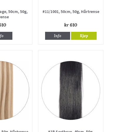
age, 50cm, 50g,
#11/1001, 50cm, 50g, Hårtrense
rense
610
kr 610
fo
Info
Kjøp
 50g, Hårtrense
#1B Sortbrun, 40cm, 50g,