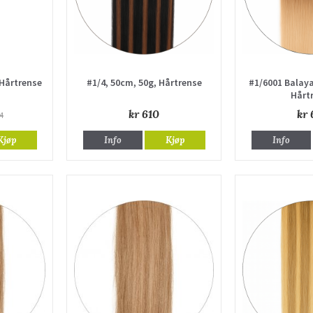
 Hårtrense
#1/4, 50cm, 50g, Hårtrense
#1/6001 Balaya
Hårt
kr 610
kr 
4
Kjøp
Info
Kjøp
Info