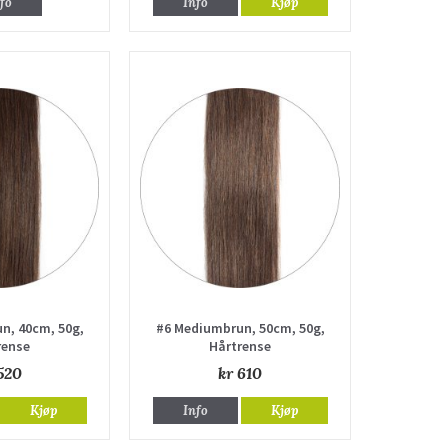
fo
Info
Kjøp
n, 40cm, 50g,
#6 Mediumbrun, 50cm, 50g,
rense
Hårtrense
520
kr 610
Kjøp
Info
Kjøp