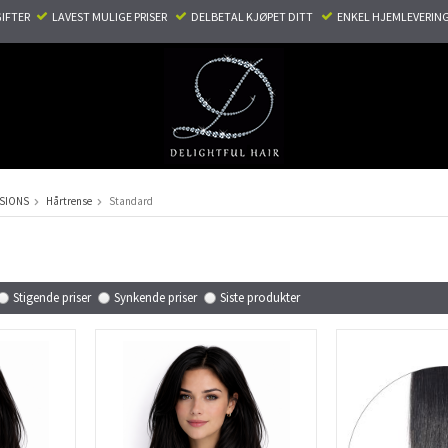
TER ​ ​
LAVEST MULIGE PRISER ​
DELBETAL KJØPET DITT ​
ENKEL HJEMLEVERING
NSIONS
Hårtrense
Standard
Stigende priser
Synkende priser
Siste produkter