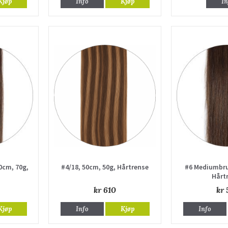
Kjøp
Info
Kjøp
In
0cm, 70g,
#4/18, 50cm, 50g, Hårtrense
#6 Mediumbru
Hårt
kr 610
kr 
Kjøp
Info
Kjøp
Info