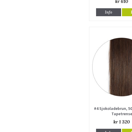
kr 610
Info
#4 Sjokoladebrun, 5
Tapetrens
kr 1 320