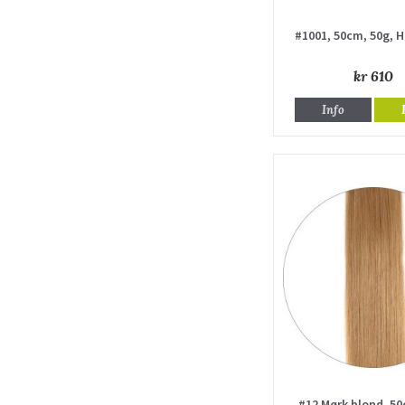
#1001, 50cm, 50g, 
kr 610
Info
#12 Mørk blond, 50