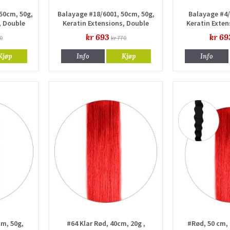
 50cm, 50g,
Balayage #18/6001, 50cm, 50g,
Balayage #4/
, Double
Keratin Extensions, Double
Keratin Exten
drawn
dr
kr 693
kr 69
0
kr 770
Kjøp
Info
Kjøp
Info
cm, 50g,
#64 Klar Rød, 40cm, 20g ,
#Rød, 50 cm,