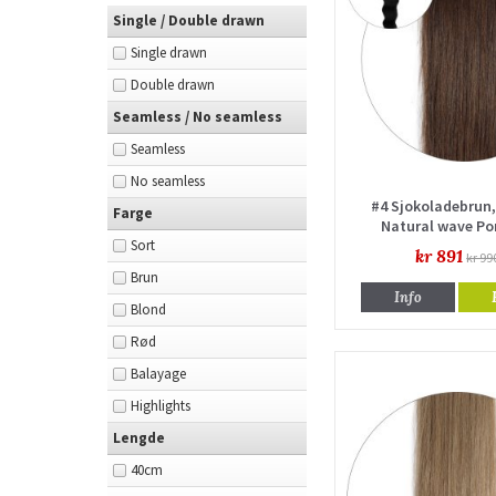
Single / Double drawn
Single drawn
Double drawn
Seamless / No seamless
Seamless
No seamless
#4 Sjokoladebrun,
Farge
Natural wave Po
Sort
kr 891
kr 99
Brun
Info
Blond
Rød
Balayage
Highlights
Lengde
40cm