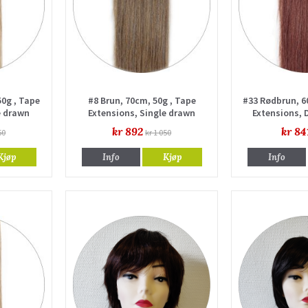
50g , Tape
#8 Brun, 70cm, 50g , Tape
#33 Rødbrun, 6
e drawn
Extensions, Single drawn
Extensions, 
kr 892
kr 84
50
kr 1 050
Kjøp
Info
Kjøp
Info