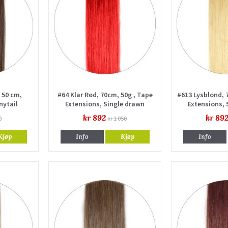
 50 cm,
#64 Klar Rød, 70cm, 50g , Tape
#613 Lysblond, 
nytail
Extensions, Single drawn
Extensions, 
kr 892
kr 89
0
kr 1 050
Kjøp
Info
Kjøp
Info