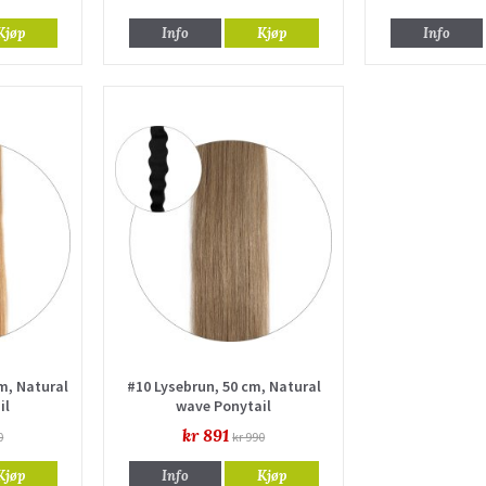
Kjøp
Info
Kjøp
Info
m, Natural
#10 Lysebrun, 50 cm, Natural
il
wave Ponytail
kr 891
0
kr 990
Kjøp
Info
Kjøp