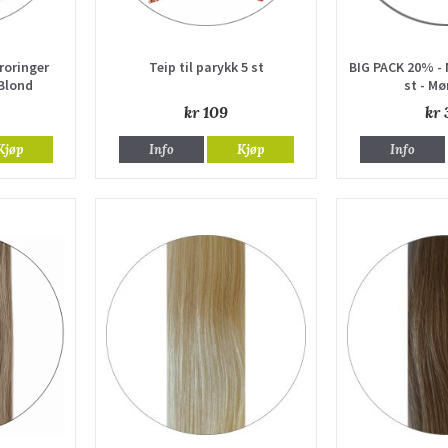
roringer
Teip til parykk 5 st
BIG PACK 20% - 
 Blond
st - Mø
kr 109
kr 
Kjøp
Info
Kjøp
Info