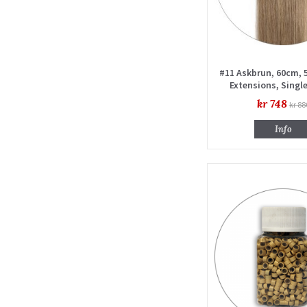
#11 Askbrun, 60cm, 
Extensions, Singl
kr 748
kr 88
Info