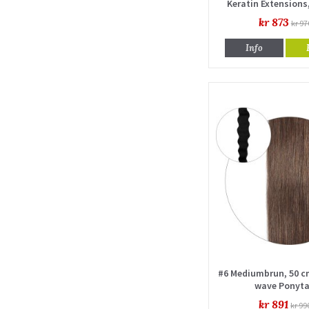
Keratin Extensions
drawn
kr 873
kr 97
Info
#6 Mediumbrun, 50 c
wave Ponyta
kr 891
kr 99