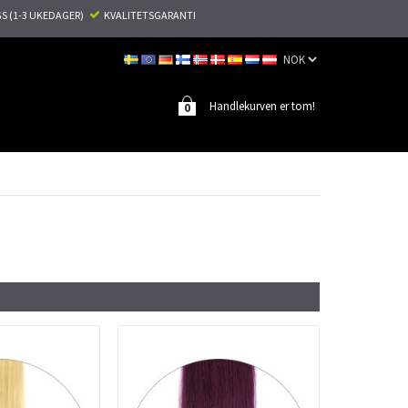
S (1-3 UKEDAGER)
KVALITETSGARANTI
Handlekurven er tom!
0