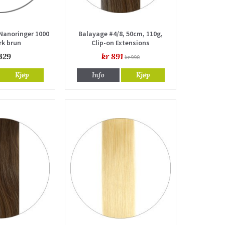
Nanoringer 1000
Balayage #4/8, 50cm, 110g,
rk brun
Clip-on Extensions
329
kr 891
kr 990
Kjøp
Info
Kjøp