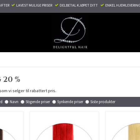
TER ​ ​
LAVEST MULIGE PRISER ​
DELBETAL KJØPET DITT ​
ENKEL HJEMLEVERING
 20 %
om vi selger til rabattert pris.
rd
Navn
Stigende priser
Synkende priser
Siste produkter