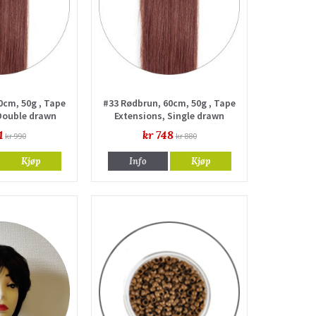
0cm, 50g , Tape
#33 Rødbrun, 60cm, 50g , Tape
Double drawn
Extensions, Single drawn
1
kr 748
kr 990
kr 880
Kjøp
Info
Kjøp