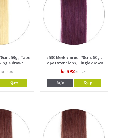
70cm, 50g , Tape
#530 Mørk vinrød, 70cm, 50g ,
Single drawn
Tape Extensions, Single drawn
2
kr 892
kr 1 050
kr 1 050
Kjøp
Info
Kjøp