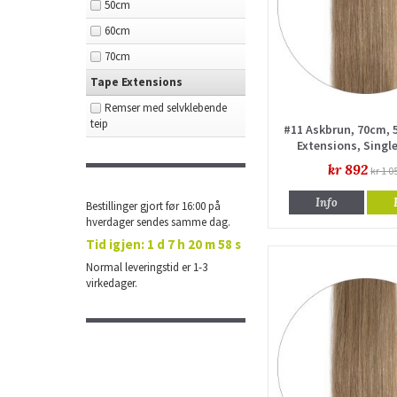
50cm
60cm
70cm
Tape Extensions
Remser med selvklebende
teip
#11 Askbrun, 70cm, 
Extensions, Singl
kr 892
kr 1 0
Info
Bestillinger gjort før 16:00 på
hverdager sendes samme dag.
Tid igjen:
1 d 7 h 20 m 57 s
Normal leveringstid er 1-3
virkedager.