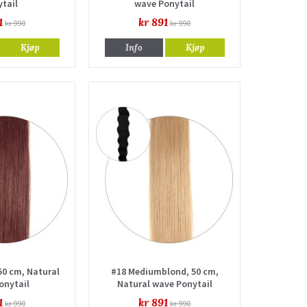
tail
wave Ponytail
1
kr 891
kr 990
kr 990
Kjøp
Info
Kjøp
50 cm, Natural
#18 Mediumblond, 50 cm,
onytail
Natural wave Ponytail
1
kr 891
kr 990
kr 990