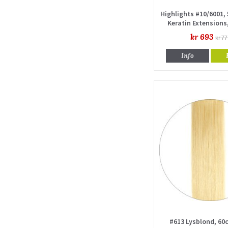
Highlights #10/6001,
Keratin Extensions
drawn
kr 693
kr 77
Info
#613 Lysblond, 60