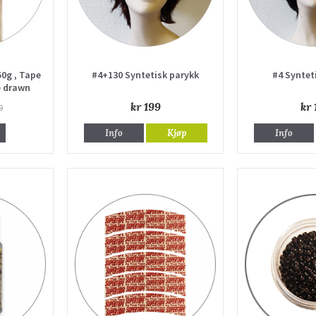
50g , Tape
#4+130 Syntetisk parykk
#4 Syntet
e drawn
kr 199
kr 
0
Info
Kjøp
Info