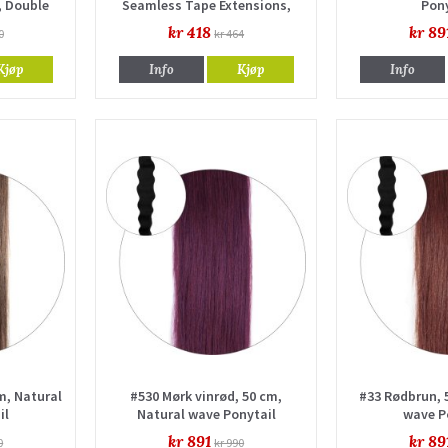
, Double
Seamless Tape Extensions,
Pony
Single drawn
kr 418
kr 89
0
kr 464
Kjøp
Info
Kjøp
Info
m, Natural
#530 Mørk vinrød, 50 cm,
#33 Rødbrun, 
il
Natural wave Ponytail
wave P
kr 891
kr 89
0
kr 990