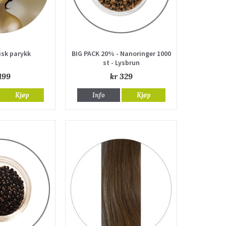
isk parykk
BIG PACK 20% - Nanoringer 1000
st - Lysbrun
199
kr 329
Kjøp
Info
Kjøp