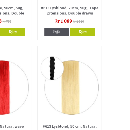
8, 50cm, 50g,
#613 Lysblond, 70cm, 50g , Tape
sions, Double
Extensions, Double drawn
awn
3
kr 1 089
kr 770
kr 1 210
Kjøp
Info
Kjøp
 Natural wave
#613 Lysblond, 50 cm, Natural