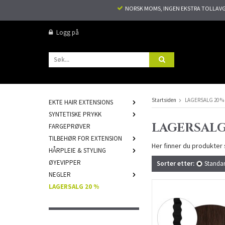
NORSK MOMS, INGEN EKSTRA TOLLAVGIF
Logg på
Startsiden
LAGERSALG 20 %
EKTE HAIR EXTENSIONS
SYNTETISKE PRYKK
LAGERSALG
FARGEPRØVER
TILBEHØR FOR EXTENSION
Her finner du produkter s
HÅRPLEIE & STYLING
ØYEVIPPER
Sorter etter:
Standa
NEGLER
LAGERSALG 20 %