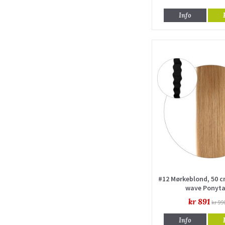
Info
#12 Mørkeblond, 50 c
wave Ponyta
kr 891
kr 99
Info