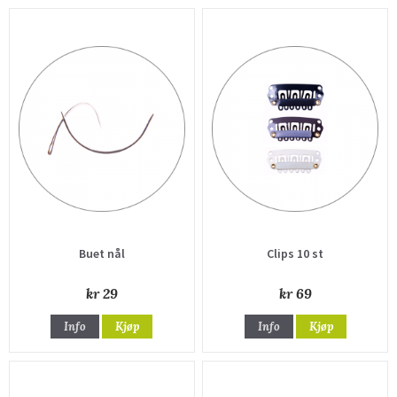
Buet nål
Clips 10 st
kr 29
kr 69
Info
Kjøp
Info
Kjøp