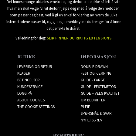
Det finnes mange ulike festemetoder, og derfor er det ikke så lett å vite
hva man skal velge. Vi vil derfor hjelpe deg med å velge den metoden
som passer deg best, ved å gi en enkel forklaring av hvem de ulike
festemetodene passer til, og gi deg de verktøyene du trenger for å finne
det perfekte løshåret.
Veiledning for deg:
SLIK FINNER DU RIKTIG EXTENSIONS
BUTIKK
INFORMASJON
LEVERING OG RETUR
DOUBLE DRAWN
KLAGER
FEST OG FJERNING
BETINGELSER
GUIDE - FARGE
KUNDESERVICE
GUIDE - FESTEMETOD
LOGG PÅ
GUIDE – VELG KVALITET
ABOUT COOKIES
OM BEDRIFTEN
THE COOKIE SETTINGS
PLEIE
SPØRSMÅL & SVAR
NYHETSBREV
NYHETSBREV