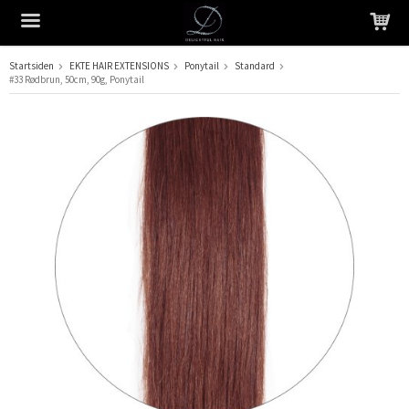
Startsiden
EKTE HAIR EXTENSIONS
Ponytail
Standard
#33 Rødbrun, 50cm, 90g, Ponytail
Produktet har blitt lagt til i handlekurven din