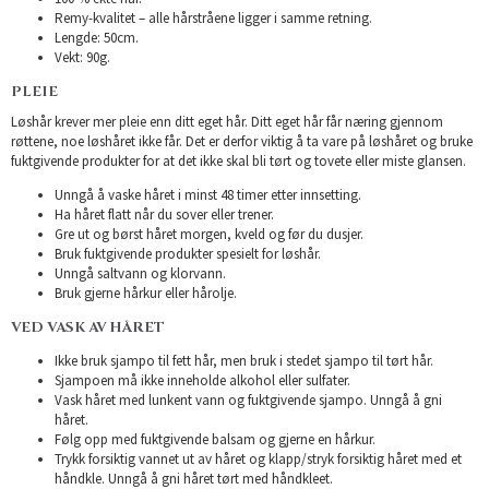
Remy-kvalitet – alle hårstråene ligger i samme retning.
Lengde: 50cm.
Vekt: 90g.
PLEIE
Løshår krever mer pleie enn ditt eget hår. Ditt eget hår får næring gjennom
røttene, noe løshåret ikke får. Det er derfor viktig å ta vare på løshåret og bruke
fuktgivende produkter for at det ikke skal bli tørt og tovete eller miste glansen.
Unngå å vaske håret i minst 48 timer etter innsetting.
Ha håret flatt når du sover eller trener.
Gre ut og børst håret morgen, kveld og før du dusjer.
Bruk fuktgivende produkter spesielt for løshår.
Unngå saltvann og klorvann.
Bruk gjerne hårkur eller hårolje.
VED VASK AV HÅRET
Ikke bruk sjampo til fett hår, men bruk i stedet sjampo til tørt hår.
Sjampoen må ikke inneholde alkohol eller sulfater.
Vask håret med lunkent vann og fuktgivende sjampo. Unngå å gni
håret.
Følg opp med fuktgivende balsam og gjerne en hårkur.
Trykk forsiktig vannet ut av håret og klapp/stryk forsiktig håret med et
håndkle. Unngå å gni håret tørt med håndkleet.