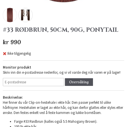
#33 RØDBRUN, 50CM, 90G, PONYTAIL
kr 990
Ikke tilgjengelig
Monitor produkt
Skriv inn din e-postadresse nedenfor, og vi vil varsle deg når varen er på lager!
Overvåking
Beskrivelse:
Her finner du vår Clip-on-hestehale i ekte hår. Den passer perfekt til ulike
hårfrisyrer. Hestehalen er laget av ekte hår, og kan derfor glattes eller styles etter
ønske. Den festes enkelt ved å feste kammen og lukke borrelåsen.
Farge #33 Rødbrun (kalles også 5.5 Mahogany Brown).
100 % ekte hår.