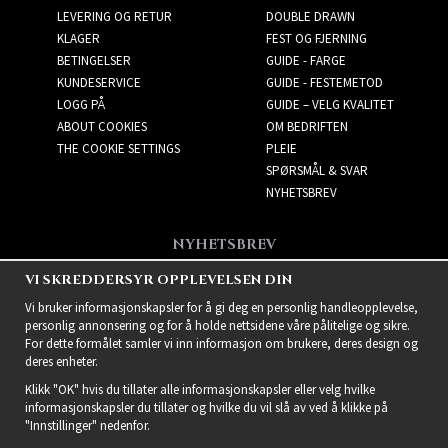
LEVERING OG RETUR
DOUBLE DRAWN
KLAGER
FEST OG FJERNING
BETINGELSER
GUIDE - FARGE
KUNDESERVICE
GUIDE - FESTEMETOD
LOGG PÅ
GUIDE – VELG KVALITET
ABOUT COOKIES
OM BEDRIFTEN
THE COOKIE SETTINGS
PLEIE
SPØRSMÅL & SVAR
NYHETSBREV
NYHETSBREV
Få de beste tilbudene og
VI SKREDDERSYR OPPLEVELSEN DIN
spennende nye produkter!
Vi bruker informasjonskapsler for å gi deg en personlig handleopplevelse,
personlig annonsering og for å holde nettsidene våre pålitelige og sikre.
For dette formålet samler vi inn informasjon om brukere, deres design og
deres enheter.
Klikk "OK" hvis du tillater alle informasjonskapsler eller velg hvilke
informasjonskapsler du tillater og hvilke du vil slå av ved å klikke på
"Innstillinger" nedenfor.