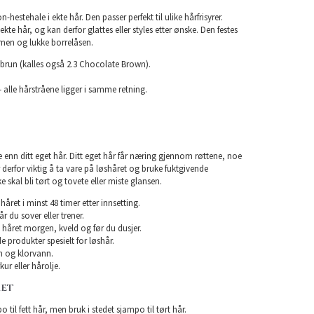
n-hestehale i ekte hår. Den passer perfekt til ulike hårfrisyrer.
kte hår, og kan derfor glattes eller styles etter ønske. Den festes
men og lukke borrelåsen.
brun (kalles også 2.3 Chocolate Brown).
 alle hårstråene ligger i samme retning.
e enn ditt eget hår. Ditt eget hår får næring gjennom røttene, noe
er derfor viktig å ta vare på løshåret og bruke fuktgivende
e skal bli tørt og tovete eller miste glansen.
året i minst 48 timer etter innsetting.
år du sover eller trener.
 håret morgen, kveld og før du dusjer.
e produkter spesielt for løshår.
 og klorvann.
ur eller hårolje.
RET
 til fett hår, men bruk i stedet sjampo til tørt hår.