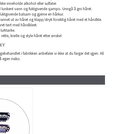
e inneholde alkohol eller sulfater.
 lunkent vann og fuktgivende sjampo. Unngå å gni håret.
uktgivende balsam og gjerne en hårkur.
 vannet ut av håret og klapp/stryk forsiktig håret med et håndkle.
ret tørt med håndkleet.
lufttørke.
rette, krølle og style håret etter ønske!.
RET
gebehandlet i fabrikken anbefaler vi ikke at du farger det igjen. All
å egen risiko.