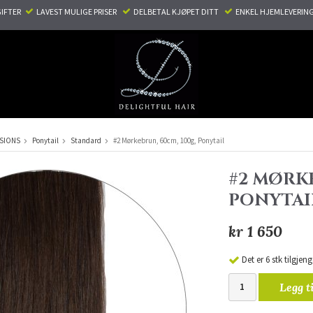
TER ​ ​
LAVEST MULIGE PRISER ​
DELBETAL KJØPET DITT ​
ENKEL HJEMLEVERING
NSIONS
Ponytail
Standard
#2 Mørkebrun, 60cm, 100g, Ponytail
#2 MØRKE
PONYTAI
kr 1 650
Det er 6 stk tilgjeng
Legg t