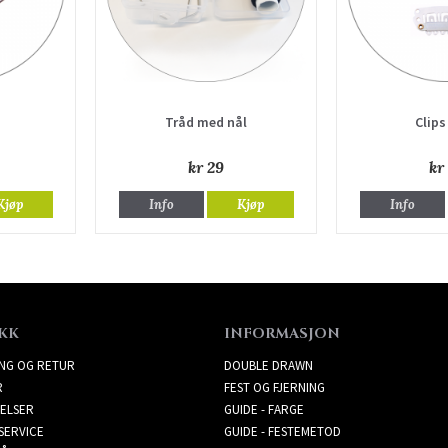
Tråd med nål
Clips
kr 29
kr
Kjøp
Info
Kjøp
Info
KK
INFORMASJON
ING OG RETUR
DOUBLE DRAWN
R
FEST OG FJERNING
ELSER
GUIDE - FARGE
SERVICE
GUIDE - FESTEMETOD