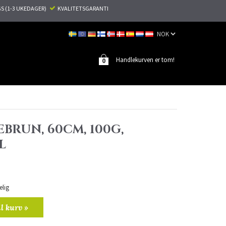
S (1-3 UKEDAGER)
KVALITETSGARANTI
Handlekurven er tom!
0
BRUN, 60CM, 100G,
L
elig
il kurv »