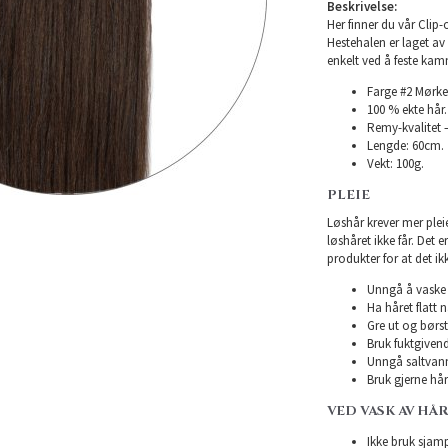
Beskrivelse:
Her finner du vår Clip-o
Hestehalen er laget av e
enkelt ved å feste kam
Farge #2 Mørke
100 % ekte hår.
Remy-kvalitet –
Lengde: 60cm.
Vekt: 100g.
PLEIE
Løshår krever mer plei
løshåret ikke får. Det 
produkter for at det ikk
Unngå å vaske h
Ha håret flatt n
Gre ut og børst
Bruk fuktgivend
Unngå saltvann
Bruk gjerne hårk
VED VASK AV HÅ
Ikke bruk sjampo