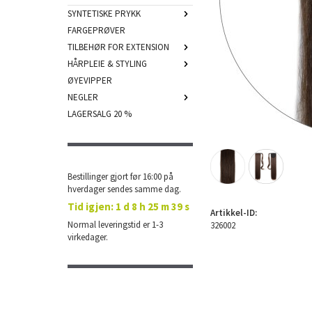
SYNTETISKE PRYKK
FARGEPRØVER
TILBEHØR FOR EXTENSION
HÅRPLEIE & STYLING
ØYEVIPPER
NEGLER
LAGERSALG 20 %
Bestillinger gjort før 16:00 på
hverdager sendes samme dag.
Tid igjen:
1 d 8 h 25 m 38 s
Artikkel-ID:
Normal leveringstid er 1-3
326002
virkedager.