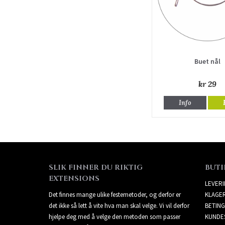
Buet nål
kr 29
Info
SLIK FINNER DU RIKTIG
BUTI
EXTENSIONS
LEVER
Det finnes mange ulike festemetoder, og derfor er
KLAGE
det ikke så lett å vite hva man skal velge. Vi vil derfor
BETING
hjelpe deg med å velge den metoden som passer
KUNDE