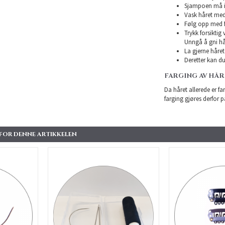
Sjampoen må ikk
Vask håret med
Følg opp med f
Trykk forsiktig
Unngå å gni hå
La gjerne håret 
Deretter kan du 
FARGING AV HÅ
Da håret allerede er far
farging gjøres derfor p
 FOR DENNE ARTIKKELEN