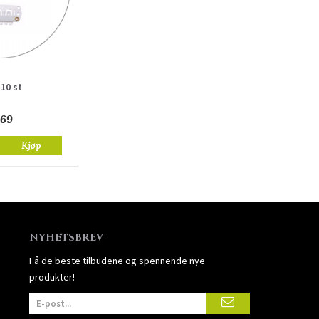
 10 st
 69
Kjøp
NYHETSBREV
Få de beste tilbudene og spennende nye
produkter!