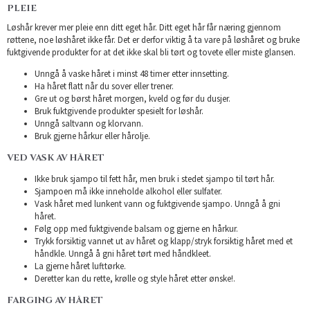
PLEIE
Løshår krever mer pleie enn ditt eget hår. Ditt eget hår får næring gjennom
røttene, noe løshåret ikke får. Det er derfor viktig å ta vare på løshåret og bruke
fuktgivende produkter for at det ikke skal bli tørt og tovete eller miste glansen.
Unngå å vaske håret i minst 48 timer etter innsetting.
Ha håret flatt når du sover eller trener.
Gre ut og børst håret morgen, kveld og før du dusjer.
Bruk fuktgivende produkter spesielt for løshår.
Unngå saltvann og klorvann.
Bruk gjerne hårkur eller hårolje.
VED VASK AV HÅRET
Ikke bruk sjampo til fett hår, men bruk i stedet sjampo til tørt hår.
Sjampoen må ikke inneholde alkohol eller sulfater.
Vask håret med lunkent vann og fuktgivende sjampo. Unngå å gni
håret.
Følg opp med fuktgivende balsam og gjerne en hårkur.
Trykk forsiktig vannet ut av håret og klapp/stryk forsiktig håret med et
håndkle. Unngå å gni håret tørt med håndkleet.
La gjerne håret lufttørke.
Deretter kan du rette, krølle og style håret etter ønske!.
FARGING AV HÅRET