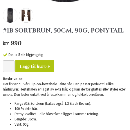
#1B SORTBRUN, 50CM, 90G, PONYTAIL
kr 990
Det er 5 stk tilgjengelig
Legg til kurv »
Beskrivelse:
Her finner du vår Clip-on-hestehale i ekte hår. Den passer perfekt til ulike
hårfrisyrer. Hestehalen er laget av ekte hår, og kan derfor glattes eller styles etter
ønske. Den festes enkelt ved å feste kammen og lukke borrelåsen.
Farge #1B Sortbrun (kalles også 1.2 Black Brown).
100 % ekte hår.
Remy-kvalitet – alle hårstråene ligger i samme retning.
Lengde: 50cm.
Vekt: 90g.