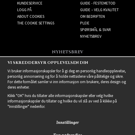
KUNDESERVICE
GUIDE - FESTEMETOD
LOGG PÅ
GUIDE – VELG KVALITET
ABOUT COOKIES
OM BEDRIFTEN
THE COOKIE SETTINGS
PLEIE
SPØRSMÅL & SVAR
NYHETSBREV
NYHETSBREV
Få de beste tilbudene og
VI SKREDDERSYR OPPLEVELSEN DIN
spennende nye produkter!
Vi bruker informasjonskapsler for å gi deg en personlig handleopplevelse,
personlig annonsering og for å holde nettsidene våre pålitelige og sikre.
For dette formålet samler vi inn informasjon om brukere, deres design og
deres enheter.
Klikk "OK" hvis du tillater alle informasjonskapsler eller velg hvilke
informasjonskapsler du tillater og hvilke du vil slå av ved å klikke på
"Innstillinger" nedenfor.
Innstillinger