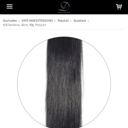
Startsiden
EKTE HAIR EXTENSIONS
Ponytail
Standard
#1B Sortbrun, 50cm, 90g, Ponytail
Produktet har blitt lagt til i handlekurven din