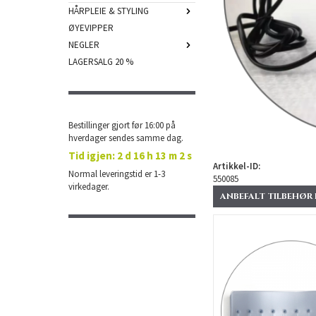
HÅRPLEIE & STYLING
ØYEVIPPER
NEGLER
LAGERSALG 20 %
Bestillinger gjort før 16:00 på
hverdager sendes samme dag.
Tid igjen:
2 d 16 h 13 m 2 s
Artikkel-ID:
Normal leveringstid er 1-3
550085
virkedager.
ANBEFALT TILBEHØR