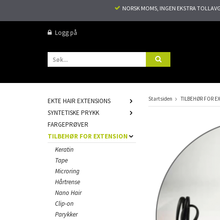
NORSK MOMS, INGEN EKSTRA TOLLAVGIF
Logg på
Startsiden
TILBEHØR FOR E
EKTE HAIR EXTENSIONS
SYNTETISKE PRYKK
FARGEPRØVER
TILBEHØR FOR EXTENSION
Keratin
Tape
Microring
Hårtrense
Nano Hair
Clip-on
Parykker