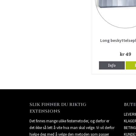
Long beskyttelsepl
kr 49
Info
SLIK FINNER DU RIKTIG
BUTI
EXTENSIONS
LEVER
Det finnes mange ulike festemetoder, og derfor er
KLAGE
det ikke så lett å vite hva man skal velge. Vi vil derfor
BETING
hjelpe deg med å velge den metoden som passer
KUNDE