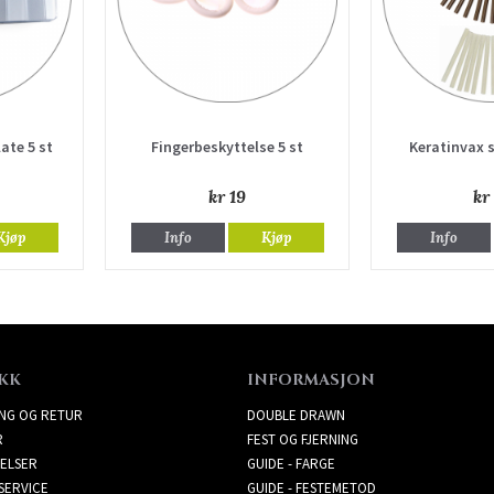
ate 5 st
Fingerbeskyttelse 5 st
Keratinvax s
kr 19
kr
Kjøp
Info
Kjøp
Info
KK
INFORMASJON
ING OG RETUR
DOUBLE DRAWN
R
FEST OG FJERNING
ELSER
GUIDE - FARGE
SERVICE
GUIDE - FESTEMETOD