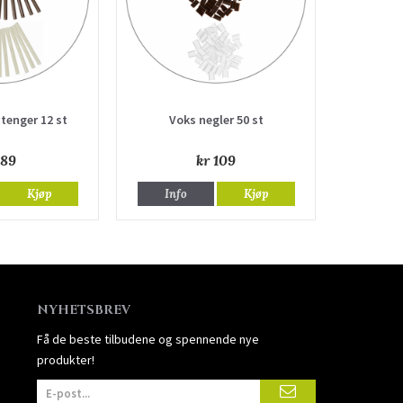
tenger 12 st
Voks negler 50 st
 89
kr 109
Kjøp
Info
Kjøp
NYHETSBREV
Få de beste tilbudene og spennende nye
produkter!