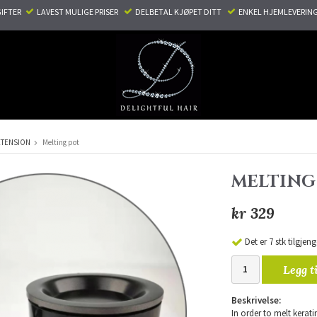
TER ​ ​
LAVEST MULIGE PRISER ​
DELBETAL KJØPET DITT ​
ENKEL HJEMLEVERING
XTENSION
Melting pot
MELTING
kr 329
Det er 7 stk tilgjeng
Legg t
Beskrivelse:
In order to melt kerat