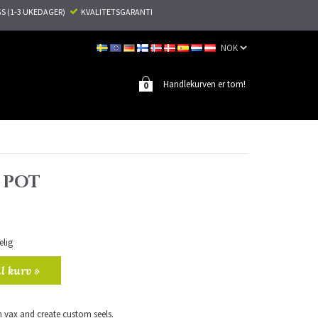
S (1-3 UKEDAGER)
KVALITETSGARANTI
Handlekurven er tom!
0
 POT
elig
il kurv »
in vax and create custom seels.