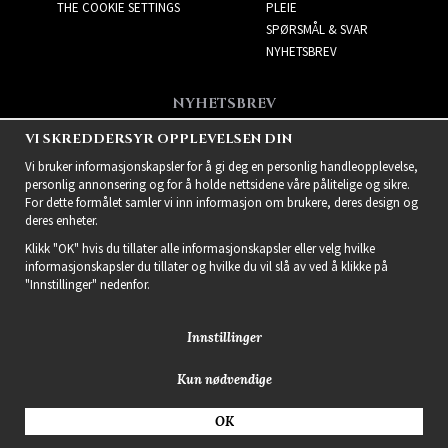
THE COOKIE SETTINGS
PLEIE
SPØRSMÅL & SVAR
NYHETSBREV
NYHETSBREV
Få de beste tilbudene og
VI SKREDDERSYR OPPLEVELSEN DIN
spennende nye produkter!
Vi bruker informasjonskapsler for å gi deg en personlig handleopplevelse,
personlig annonsering og for å holde nettsidene våre pålitelige og sikre.
For dette formålet samler vi inn informasjon om brukere, deres design og
deres enheter.
Klikk "OK" hvis du tillater alle informasjonskapsler eller velg hvilke
informasjonskapsler du tillater og hvilke du vil slå av ved å klikke på
"Innstillinger" nedenfor.
Innstillinger
Kun nødvendige
2021 Delightful Hair
OK