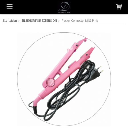
Startsiden
TILBEHØR FOR EXTENSION
Fusion Connector L-611 Pink
Produktet har blitt lagt til i handlekurven din