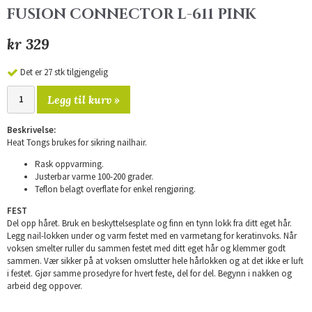
FUSION CONNECTOR L-611 PINK
kr 329
Det er 27 stk tilgjengelig
Legg til kurv »
Beskrivelse:
Heat Tongs brukes for sikring nailhair.
Rask oppvarming.
Justerbar varme 100-200 grader.
Teflon belagt overflate for enkel rengjøring.
FEST
Del opp håret. Bruk en beskyttelsesplate og finn en tynn lokk fra ditt eget hår.
Legg nail-lokken under og varm festet med en varmetang for keratinvoks. Når
voksen smelter ruller du sammen festet med ditt eget hår og klemmer godt
sammen. Vær sikker på at voksen omslutter hele hårlokken og at det ikke er luft
i festet. Gjør samme prosedyre for hvert feste, del for del. Begynn i nakken og
arbeid deg oppover.