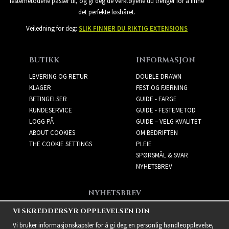
festemetodene passer til, og gi deg de verktøyene du trenger for å finne
det perfekte løshåret.
Veiledning for deg:
SLIK FINNER DU RIKTIG EXTENSIONS
BUTIKK
INFORMASJON
LEVERING OG RETUR
DOUBLE DRAWN
KLAGER
FEST OG FJERNING
BETINGELSER
GUIDE - FARGE
KUNDESERVICE
GUIDE - FESTEMETOD
LOGG PÅ
GUIDE – VELG KVALITET
ABOUT COOKIES
OM BEDRIFTEN
THE COOKIE SETTINGS
PLEIE
SPØRSMÅL & SVAR
NYHETSBREV
NYHETSBREV
Få de beste tilbudene og
VI SKREDDERSYR OPPLEVELSEN DIN
spennende nye produkter!
Vi bruker informasjonskapsler for å gi deg en personlig handleopplevelse,