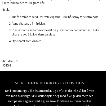
Piece inneholder ca. 60 gram hår.
Bruk:
Tupér området der du vil feste clipsene. Bruk hårspray for ekstra hold.
Åpne clipsene på hårdelen.
Plasser hårdelen tett mot hodet og juster den så den sitter pent. Lukk
clipsene ved å klikke dem på plass.
Style håret som ønsket.
Artikkel-ID:
924062
SLIK FINNER DU RIKTIG EXTENSIONS
Det finnes mange ulike festemetoder, og derfor er det ikke så lett å vite
hva man skal velge. Vi vil derfor hjelpe deg med å velge den metoden
som passer deg best, ved å gi en enkel forklaring av hvem de ulike