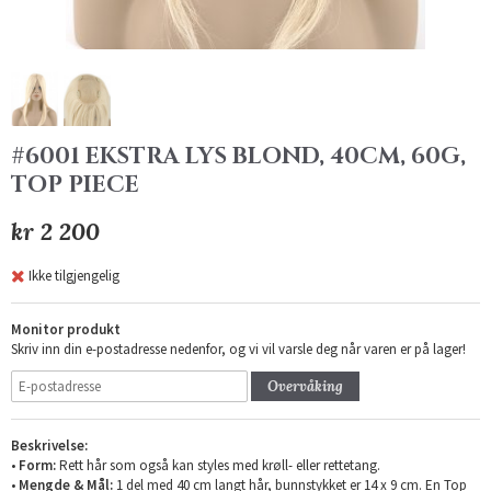
#6001 EKSTRA LYS BLOND, 40CM, 60G,
TOP PIECE
kr 2 200
Ikke tilgjengelig
Monitor produkt
Skriv inn din e-postadresse nedenfor, og vi vil varsle deg når varen er på lager!
Overvåking
Beskrivelse:
•
Form:
Rett hår som også kan styles med krøll- eller rettetang.
•
Mengde & Mål:
1 del med 40 cm langt hår, bunnstykket er 14 x 9 cm. En Top