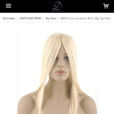
Startsiden
SYNTETISKE PRYKK
Top Piece
#6001 Ekstra lys blond, 40cm, 60g, Top Piece
Produktet har blitt lagt til i handlekurven din