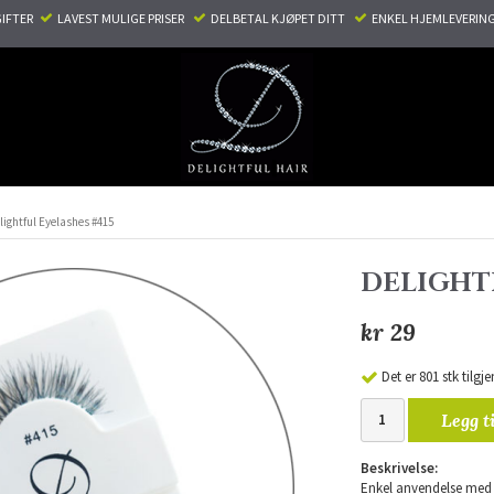
TER ​ ​
LAVEST MULIGE PRISER ​
DELBETAL KJØPET DITT ​
ENKEL HJEMLEVERING
lightful Eyelashes #415
DELIGHTF
kr 29
Det er 801 stk tilgj
Legg t
Beskrivelse:
Enkel anvendelse med 