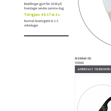
Bestillinger gjort før 16:00 på
hverdager sendes samme dag.
Tid igjen:
4 h 17 m 1 s
Normal leveringstid er 1-3
virkedager.
Artikkel-ID:
550060
ANBEFALT TILBEHØR