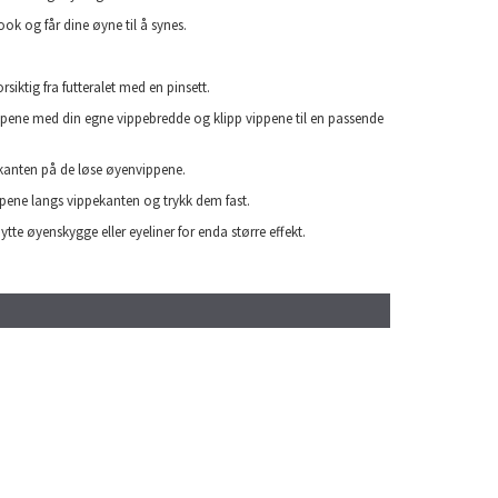
look og får dine øyne til å synes.
siktig fra futteralet med en pinsett.
ene med din egne vippebredde og klipp vippene til en passende
 kanten på de løse øyenvippene.
pene langs vippekanten og trykk dem fast.
tte øyenskygge eller eyeliner for enda større effekt.