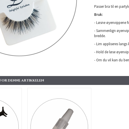
Passer bra til en party
Bruk:
- Løsne øyenvippene for
- Sammenlign øyenvipp
bredde.
- Lim appliseres langs
- Hold de løse øyenvip
- Om du vil kan du beny
 FOR DENNE ARTIKKELEN