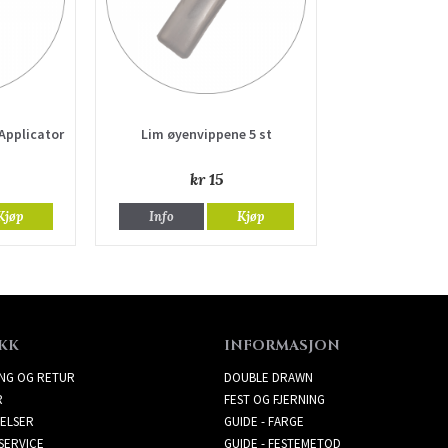
 Applicator
Lim øyenvippene 5 st
kr 15
Kjøp
Info
Kjøp
KK
INFORMASJON
ING OG RETUR
DOUBLE DRAWN
R
FEST OG FJERNING
ELSER
GUIDE - FARGE
SERVICE
GUIDE - FESTEMETOD