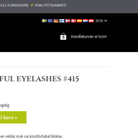
S (1-3 UKEDAGER)
KVALITETSGARANTI
Handlekurven er tom!
0
UL EYELASHES #415
engelig
il kurv »
en veldig myk og komfortabel følelse.