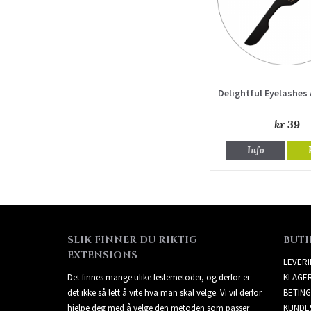
Delightful Eyelashes
kr 39
Info
SLIK FINNER DU RIKTIG
BUTI
EXTENSIONS
LEVER
Det finnes mange ulike festemetoder, og derfor er
KLAGE
det ikke så lett å vite hva man skal velge. Vi vil derfor
BETING
hjelpe deg med å velge den metoden som passer
KUNDE