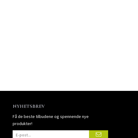
NYHETSBREV
Få de beste tilbudene og spennende nye
produkter!