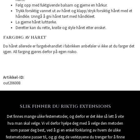
Følg opp med fuktgivende balsam og gjerne en hårkur.
Trykk forsiktig vannet ut av håret og klapp/stryk forsiktig håret med et
håndkle. Unngå å gni håret tørt med håndkleet.
La gjerne håret lufttørke.
Deretter kan du rette, krølle og style håret etter ønske!.
FARGING AV HÅRET
Da håret allerede er fargebehandlet i fabrikken anbefaler vi ikke at du farger det
igjen. All farging gjøres derfor på egen risiko.
Artikkel-ID:
out206008
SLIK FINNER DU RIKTIG EXTENSIONS
Det finnes mange ulike festemetoder, og derfor er det ikke så lett å vite
hva man skal velge. Vi vil derfor hjelpe deg med å velge den metoden
som passer deg best, ved å gi en enkel forklaring av hvem de ulike
festemetodene passer til, og gi deg de verktøyene du trenger for å finne