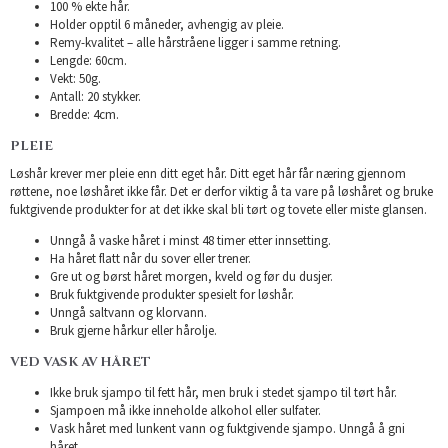
100 % ekte hår.
Holder opptil 6 måneder, avhengig av pleie.
Remy-kvalitet – alle hårstråene ligger i samme retning.
Lengde: 60cm.
Vekt: 50g.
Antall: 20 stykker.
Bredde: 4cm.
PLEIE
Løshår krever mer pleie enn ditt eget hår. Ditt eget hår får næring gjennom
røttene, noe løshåret ikke får. Det er derfor viktig å ta vare på løshåret og bruke
fuktgivende produkter for at det ikke skal bli tørt og tovete eller miste glansen.
Unngå å vaske håret i minst 48 timer etter innsetting.
Ha håret flatt når du sover eller trener.
Gre ut og børst håret morgen, kveld og før du dusjer.
Bruk fuktgivende produkter spesielt for løshår.
Unngå saltvann og klorvann.
Bruk gjerne hårkur eller hårolje.
VED VASK AV HÅRET
Ikke bruk sjampo til fett hår, men bruk i stedet sjampo til tørt hår.
Sjampoen må ikke inneholde alkohol eller sulfater.
Vask håret med lunkent vann og fuktgivende sjampo. Unngå å gni
håret.