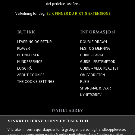
det perfekte løshåret.
Veiledning for deg:
SLIK FINNER DU RIKTIG EXTENSIONS
BUTIKK
INFORMASJON
LEVERING OG RETUR
DOUBLE DRAWN
KLAGER
FEST OG FJERNING
BETINGELSER
GUIDE - FARGE
KUNDESERVICE
GUIDE - FESTEMETOD
LOGG PÅ
GUIDE – VELG KVALITET
ABOUT COOKIES
OM BEDRIFTEN
THE COOKIE SETTINGS
PLEIE
SPØRSMÅL & SVAR
NYHETSBREV
NYHETSBREV
Få de beste tilbudene og
VI SKREDDERSYR OPPLEVELSEN DIN
spennende nye produkter!
Vi bruker informasjonskapsler for å gi deg en personlig handleopplevelse,
personlig annonsering og for å holde nettsidene våre pålitelige og sikre.