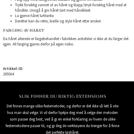
Trykk forsiktig vannet ut av håret og klapp/stryk forsiktig håret med et
håndkle. Unngå å gni håret tørt med håndkleet.
La gjerne håret lufttørke.
Deretter kan du rette, krølle og style håret etter ønske!.
FARGING AV HÅRET
Da håret allerede er fargebehandlet i fabrikken anbefaler vi ikke at du farger det
igjen. All farging gjøres derfor på egen risiko.
Artikkel-ID:
205564
SLIK FINNER DU RIKTIG EXTENSIONS
Det finnes mange ulike festemetoder, og derfor er det ikke så lett å vite
hva man skal velge. Vi vil derfor hjelpe deg med å velge den metoden
som passer deg best, ved å gi en enkel forklaring av hvem de ulike
festemetodene passer til, og gi deg de verktøyene du trenger for å finne
det perfekte løshåret.