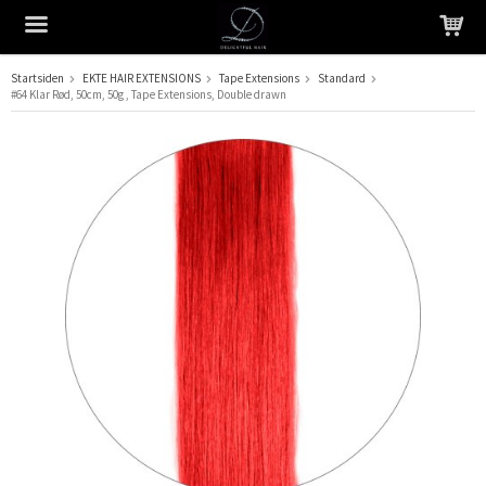
Startsiden
EKTE HAIR EXTENSIONS
Tape Extensions
Standard
#64 Klar Rød, 50cm, 50g , Tape Extensions, Double drawn
Produktet har blitt lagt til i handlekurven din