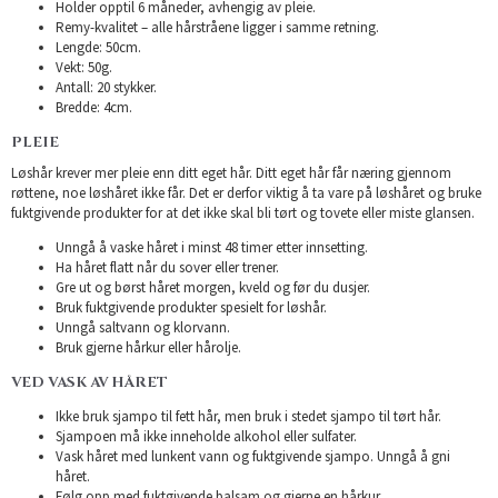
Holder opptil 6 måneder, avhengig av pleie.
Remy-kvalitet – alle hårstråene ligger i samme retning.
Lengde: 50cm.
Vekt: 50g.
Antall: 20 stykker.
Bredde: 4cm.
PLEIE
Løshår krever mer pleie enn ditt eget hår. Ditt eget hår får næring gjennom
røttene, noe løshåret ikke får. Det er derfor viktig å ta vare på løshåret og bruke
fuktgivende produkter for at det ikke skal bli tørt og tovete eller miste glansen.
Unngå å vaske håret i minst 48 timer etter innsetting.
Ha håret flatt når du sover eller trener.
Gre ut og børst håret morgen, kveld og før du dusjer.
Bruk fuktgivende produkter spesielt for løshår.
Unngå saltvann og klorvann.
Bruk gjerne hårkur eller hårolje.
VED VASK AV HÅRET
Ikke bruk sjampo til fett hår, men bruk i stedet sjampo til tørt hår.
Sjampoen må ikke inneholde alkohol eller sulfater.
Vask håret med lunkent vann og fuktgivende sjampo. Unngå å gni
håret.
Følg opp med fuktgivende balsam og gjerne en hårkur.