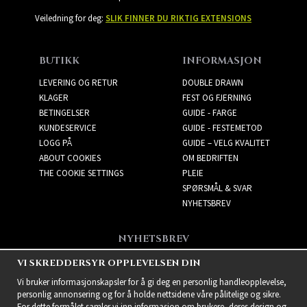
Veiledning for deg:
SLIK FINNER DU RIKTIG EXTENSIONS
BUTIKK
INFORMASJON
LEVERING OG RETUR
DOUBLE DRAWN
KLAGER
FEST OG FJERNING
BETINGELSER
GUIDE - FARGE
KUNDESERVICE
GUIDE - FESTEMETOD
LOGG PÅ
GUIDE – VELG KVALITET
ABOUT COOKIES
OM BEDRIFTEN
THE COOKIE SETTINGS
PLEIE
SPØRSMÅL & SVAR
NYHETSBREV
NYHETSBREV
Få de beste tilbudene og
VI SKREDDERSYR OPPLEVELSEN DIN
spennende nye produkter!
Vi bruker informasjonskapsler for å gi deg en personlig handleopplevelse,
personlig annonsering og for å holde nettsidene våre pålitelige og sikre.
For dette formålet samler vi inn informasjon om brukere, deres design og