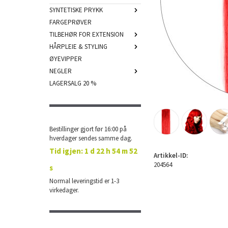
SYNTETISKE PRYKK
FARGEPRØVER
TILBEHØR FOR EXTENSION
HÅRPLEIE & STYLING
ØYEVIPPER
NEGLER
LAGERSALG 20 %
Bestillinger gjort før 16:00 på
hverdager sendes samme dag.
Tid igjen:
1 d 22 h 54 m 52
Artikkel-ID:
204564
s
Normal leveringstid er 1-3
virkedager.