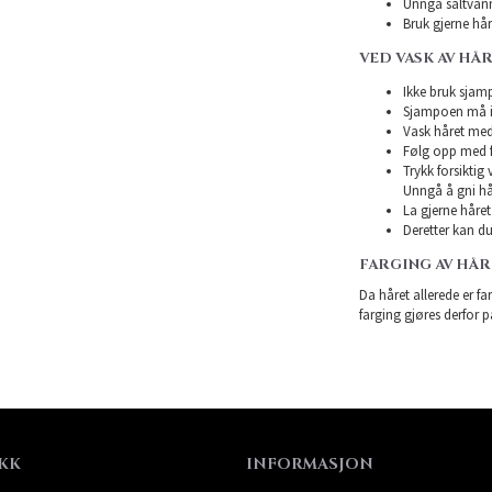
Unngå saltvann
Bruk gjerne hårk
VED VASK AV HÅ
Ikke bruk sjampo
Sjampoen må ikk
Vask håret med
Følg opp med f
Trykk forsiktig
Unngå å gni hå
La gjerne håret 
Deretter kan du 
FARGING AV HÅ
Da håret allerede er far
farging gjøres derfor p
KK
INFORMASJON