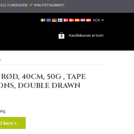
S (1-3 UKEDAGER)
KVALITETSGARANTI
Handlekurven er tom!
0
n
 RØD, 40CM, 50G , TAPE
ONS, DOUBLE DRAWN
elig
il kurv »