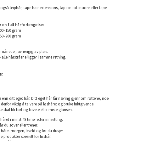
også teiphår, tape hair extensions, tape in extensions eller tape-
en full hårforlengelse:
100–150 gram
150–200 gram
6 måneder, avhengig av pleie.
 alle hårstråene ligger i samme retning.
r.
e enn ditt eget hår. Ditt eget hår får næring gjennom røttene, noe
er derfor viktig å ta vare på løshåret og bruke fuktgivende
e skal bli tørt og tovete eller miste glansen.
året i minst 48 timer etter innsetting.
år du sover eller trener.
 håret morgen, kveld og før du dusjer.
e produkter spesielt for løshår.