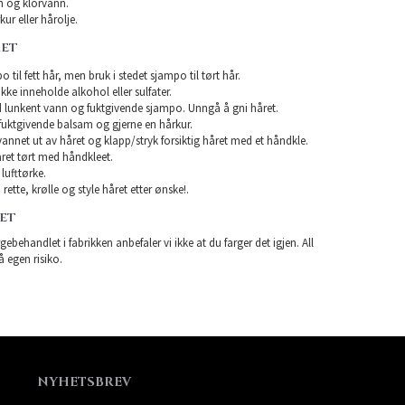
 og klorvann.
ur eller hårolje.
RET
 til fett hår, men bruk i stedet sjampo til tørt hår.
e inneholde alkohol eller sulfater.
 lunkent vann og fuktgivende sjampo. Unngå å gni håret.
uktgivende balsam og gjerne en hårkur.
 vannet ut av håret og klapp/stryk forsiktig håret med et håndkle.
ret tørt med håndkleet.
lufttørke.
rette, krølle og style håret etter ønske!.
RET
gebehandlet i fabrikken anbefaler vi ikke at du farger det igjen. All
å egen risiko.
NYHETSBREV