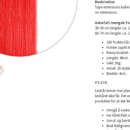
Beskrivelse:
Tape extensions kalles 
on extensions.
Anbefalt mengde for 
30–50 cm lengde: ca. 
60–70 cm lengde: ca. 
100 % ekte hår.
Holder opptil 
Remy-kvalitet –
Lengde: 40cm.
Vekt: 50g.
Antall: 20 stykke
Bredde: 4cm.
PLEIE
Løshår krever mer plei
løshåret ikke får. Det 
produkter for at det ikk
Unngå å vaske h
Ha håret flatt n
Gre ut og børst
Bruk fuktgivend