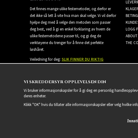
LEVER
Det finnes mange ulike festemetoder, og derfor er
KLAGE
det ikke så lett å vite hva man skal velge. Vi vil derfor
BETING
hjelpe deg med å velge den metoden som passer
KUNDE
deg best, ved å gi en enkel forklaring av hvem de
LOGG 
ulike festemetodene passer til, og gi deg de
ABOUT
verktøyene du trenger for å finne det perfekte
THE CO
løshåret.
Veiledning for deg:
SLIK FINNER DU RIKTIG
EXTENSIONS
VI SKREDDERSYR OPPLEVELSEN DIN
Vi bruker informasjonskapsler for å gi deg en personlig handleoppleve
deres enheter.
Klikk "OK" hvis du tillater alle informasjonskapsler eller velg hvilke in
Innsti