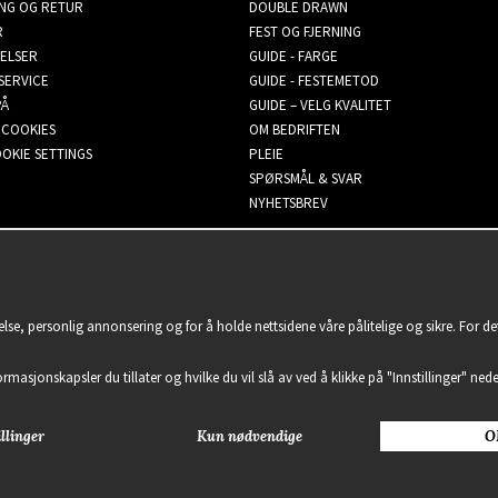
ING OG RETUR
DOUBLE DRAWN
R
FEST OG FJERNING
ELSER
GUIDE - FARGE
SERVICE
GUIDE - FESTEMETOD
PÅ
GUIDE – VELG KVALITET
 COOKIES
OM BEDRIFTEN
OKIE SETTINGS
PLEIE
SPØRSMÅL & SVAR
NYHETSBREV
lse, personlig annonsering og for å holde nettsidene våre pålitelige og sikre. For d
formasjonskapsler du tillater og hvilke du vil slå av ved å klikke på "Innstillinger" nede
llinger
Kun nødvendige
O
2021 Delightful Hair