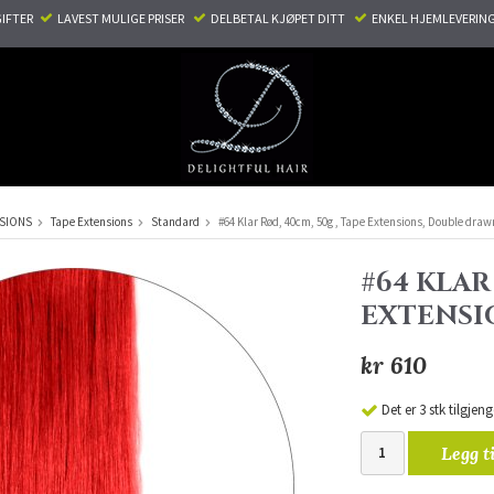
TER ​ ​
LAVEST MULIGE PRISER ​
DELBETAL KJØPET DITT ​
ENKEL HJEMLEVERING
NSIONS
Tape Extensions
Standard
#64 Klar Rød, 40cm, 50g , Tape Extensions, Double draw
#64 KLAR
EXTENSI
kr 610
Det er 3 stk tilgjeng
Legg t