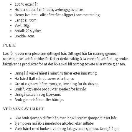
100 % ekte hår.
Holder opptil 6 måneder, avhengig av pleie.
Remy-kvalitet – alle hårstråene ligger i samme retning.
Lengde: 70cm.
Vekt: 70g.
Antall: 20 stykker.
Bredde: 4cm.
PLEIE
Løshår krever mer pleie enn ditt eget hår. Ditt eget hår får næring gjennom
røttene, noe løshåret ikke får. Det er derfor viktig å ta vare på løshåret og bruke
fuktgivende produkter for at det ikke skal bli tørt og tovete eller miste glansen.
Unngå å vaske håret i minst 48 timer etter innsetting.
Ha håret flatt når du sover eller trener.
Gre ut og børst håret morgen, kveld og før du dusjer.
Bruk fuktgivende produkter spesielt for løshår.
Unngå saltvann og klorvann.
Bruk gjerne hårkur eller hårolje.
VED VASK AV HÅRET
Ikke bruk sjampo til fett hår, men bruk i stedet sjampo til tørt hår.
Sjampoen må ikke inneholde alkohol eller sulfater.
Vask håret med lunkent vann og fuktgivende sjampo. Unngå å gni