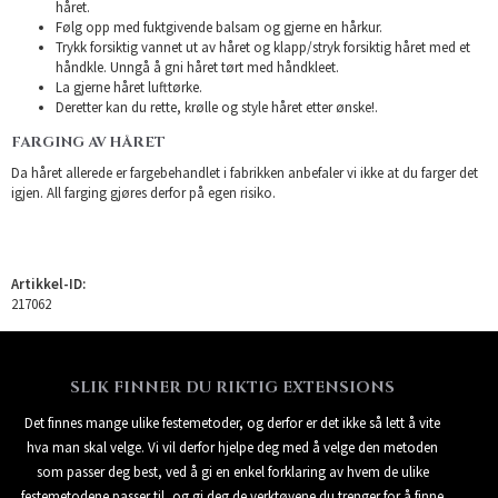
håret.
Følg opp med fuktgivende balsam og gjerne en hårkur.
Trykk forsiktig vannet ut av håret og klapp/stryk forsiktig håret med et
håndkle. Unngå å gni håret tørt med håndkleet.
La gjerne håret lufttørke.
Deretter kan du rette, krølle og style håret etter ønske!.
FARGING AV HÅRET
Da håret allerede er fargebehandlet i fabrikken anbefaler vi ikke at du farger det
igjen. All farging gjøres derfor på egen risiko.
Artikkel-ID:
217062
SLIK FINNER DU RIKTIG EXTENSIONS
Det finnes mange ulike festemetoder, og derfor er det ikke så lett å vite
hva man skal velge. Vi vil derfor hjelpe deg med å velge den metoden
som passer deg best, ved å gi en enkel forklaring av hvem de ulike
festemetodene passer til, og gi deg de verktøyene du trenger for å finne