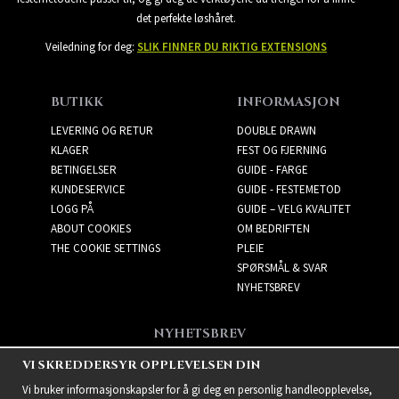
det perfekte løshåret.
Veiledning for deg:
SLIK FINNER DU RIKTIG EXTENSIONS
BUTIKK
INFORMASJON
LEVERING OG RETUR
DOUBLE DRAWN
KLAGER
FEST OG FJERNING
BETINGELSER
GUIDE - FARGE
KUNDESERVICE
GUIDE - FESTEMETOD
LOGG PÅ
GUIDE – VELG KVALITET
ABOUT COOKIES
OM BEDRIFTEN
THE COOKIE SETTINGS
PLEIE
SPØRSMÅL & SVAR
NYHETSBREV
NYHETSBREV
Få de beste tilbudene og
VI SKREDDERSYR OPPLEVELSEN DIN
spennende nye produkter!
Vi bruker informasjonskapsler for å gi deg en personlig handleopplevelse,