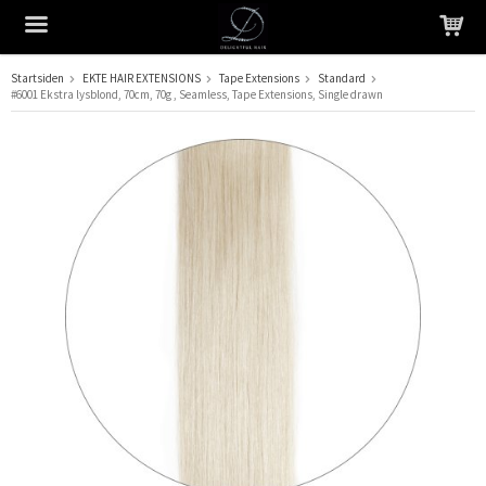
Startsiden
EKTE HAIR EXTENSIONS
Tape Extensions
Standard
#6001 Ekstra lysblond, 70cm, 70g , Seamless, Tape Extensions, Single drawn
Produktet har blitt lagt til i handlekurven din