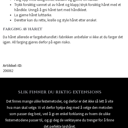
Trykk forsiktig vannet ut av håret og klapp/stryk forsiktig håret med et
håndkle. Unngå å gni håret tørt med håndkleet.
La gjerne håret lufttørke.
Deretter kan du rette, krølle og style håret etter ønske!.
FARGING AV HÅRET
Da håret allerede er fargebehandlet i fabrikken anbefaler vi ikke at du farger det
igjen. All farging gjøres derfor på egen risiko.
Artikkel-ID:
206062
SLIK FINNER DU RIKTIG EXTENSIONS
Det finnes mange ulike festemetoder, og derfor er det ikke så lett å vite
hva man skal velge. Vi vil derfor hjelpe deg med å velge den metoden
som passer deg best, ved å gi en enkel forklaring av hvem de ulike
festemetodene passer til, og gi deg de verktøyene du trenger for å finne
det perfekte løshåret.