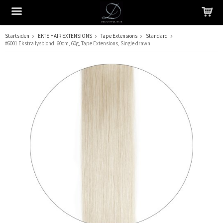
Startsiden
EKTE HAIR EXTENSIONS
Tape Extensions
Standard
#6001 Ekstra lysblond, 60cm, 60g, Tape Extensions, Single drawn
Produktet har blitt lagt til i handlekurven din