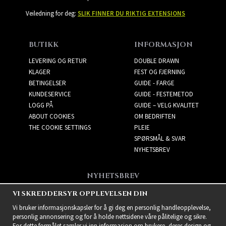
Veiledning for deg:
SLIK FINNER DU RIKTIG EXTENSIONS
BUTIKK
INFORMASJON
LEVERING OG RETUR
DOUBLE DRAWN
KLAGER
FEST OG FJERNING
BETINGELSER
GUIDE - FARGE
KUNDESERVICE
GUIDE - FESTEMETOD
LOGG PÅ
GUIDE – VELG KVALITET
ABOUT COOKIES
OM BEDRIFTEN
THE COOKIE SETTINGS
PLEIE
SPØRSMÅL & SVAR
NYHETSBREV
NYHETSBREV
Få de beste tilbudene og
VI SKREDDERSYR OPPLEVELSEN DIN
spennende nye produkter!
Vi bruker informasjonskapsler for å gi deg en personlig handleopplevelse,
personlig annonsering og for å holde nettsidene våre pålitelige og sikre.
For dette formålet samler vi inn informasjon om brukere, deres design og