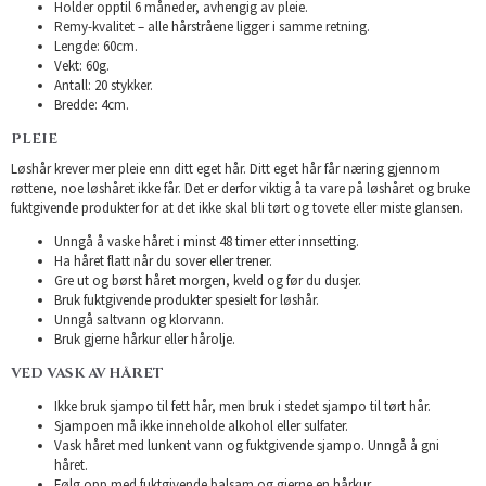
Holder opptil 6 måneder, avhengig av pleie.
Remy-kvalitet – alle hårstråene ligger i samme retning.
Lengde: 60cm.
Vekt: 60g.
Antall: 20 stykker.
Bredde: 4cm.
PLEIE
Løshår krever mer pleie enn ditt eget hår. Ditt eget hår får næring gjennom
røttene, noe løshåret ikke får. Det er derfor viktig å ta vare på løshåret og bruke
fuktgivende produkter for at det ikke skal bli tørt og tovete eller miste glansen.
Unngå å vaske håret i minst 48 timer etter innsetting.
Ha håret flatt når du sover eller trener.
Gre ut og børst håret morgen, kveld og før du dusjer.
Bruk fuktgivende produkter spesielt for løshår.
Unngå saltvann og klorvann.
Bruk gjerne hårkur eller hårolje.
VED VASK AV HÅRET
Ikke bruk sjampo til fett hår, men bruk i stedet sjampo til tørt hår.
Sjampoen må ikke inneholde alkohol eller sulfater.
Vask håret med lunkent vann og fuktgivende sjampo. Unngå å gni
håret.
Følg opp med fuktgivende balsam og gjerne en hårkur.