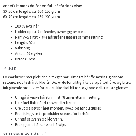
Anbefalt mengde for en full hårforlengelse:
30–50 cm lengde: ca. 100–150 gram
60–70 cm lengde: ca. 150–200 gram
100 % ekte hår.
Holder opptil 6 måneder, avhengig av pleie.
Remy-kvalitet – alle hårstråene ligger i samme retning.
Lengde: 50cm.
Vekt: 50g.
Antall: 20 stykker.
Bredde: 4cm.
PLEIE
Løshår krever mer pleie enn ditt eget hår. Ditt eget hår får næring gjennom
røttene, noe løshåret ikke får. Det er derfor viktig å ta vare på løshåret og bruke
fuktgivende produkter for at det ikke skal bli tørt og tovete eller miste glansen.
Unngå å vaske håret i minst 48 timer etter innsetting.
Ha håret flatt når du sover eller trener.
Gre ut og børst håret morgen, kveld og før du dusjer.
Bruk fuktgivende produkter spesielt for løshår.
Unngå saltvann og klorvann.
Bruk gjerne hårkur eller hårolje.
VED VASK AV HÅRET