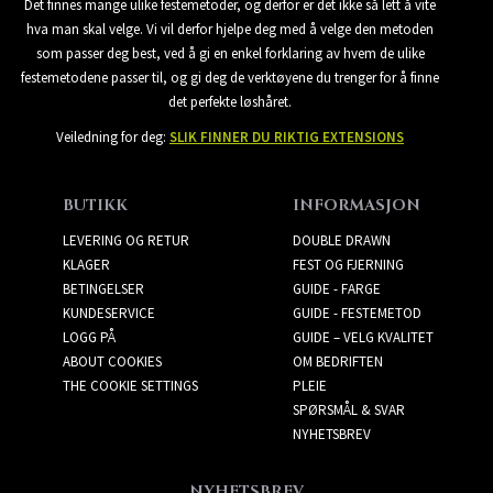
Det finnes mange ulike festemetoder, og derfor er det ikke så lett å vite
hva man skal velge. Vi vil derfor hjelpe deg med å velge den metoden
som passer deg best, ved å gi en enkel forklaring av hvem de ulike
festemetodene passer til, og gi deg de verktøyene du trenger for å finne
det perfekte løshåret.
Veiledning for deg:
SLIK FINNER DU RIKTIG EXTENSIONS
BUTIKK
INFORMASJON
LEVERING OG RETUR
DOUBLE DRAWN
KLAGER
FEST OG FJERNING
BETINGELSER
GUIDE - FARGE
KUNDESERVICE
GUIDE - FESTEMETOD
LOGG PÅ
GUIDE – VELG KVALITET
ABOUT COOKIES
OM BEDRIFTEN
THE COOKIE SETTINGS
PLEIE
SPØRSMÅL & SVAR
NYHETSBREV
NYHETSBREV