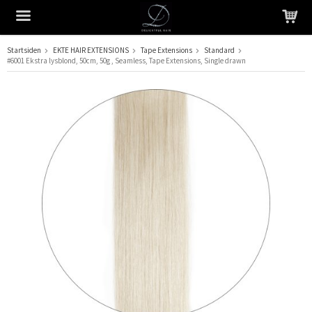
Startsiden
EKTE HAIR EXTENSIONS
Tape Extensions
Standard
#6001 Ekstra lysblond, 50cm, 50g , Seamless, Tape Extensions, Single drawn
Produktet har blitt lagt til i handlekurven din