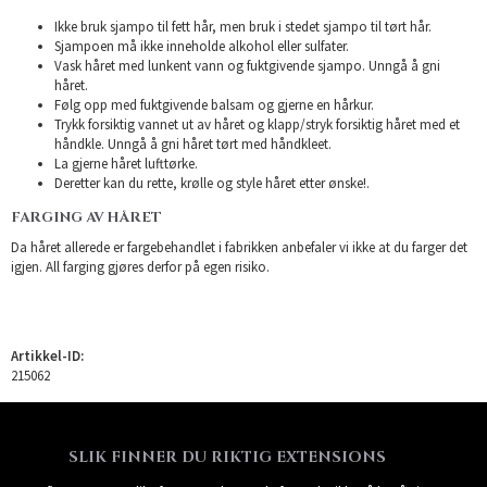
Ikke bruk sjampo til fett hår, men bruk i stedet sjampo til tørt hår.
Sjampoen må ikke inneholde alkohol eller sulfater.
Vask håret med lunkent vann og fuktgivende sjampo. Unngå å gni
håret.
Følg opp med fuktgivende balsam og gjerne en hårkur.
Trykk forsiktig vannet ut av håret og klapp/stryk forsiktig håret med et
håndkle. Unngå å gni håret tørt med håndkleet.
La gjerne håret lufttørke.
Deretter kan du rette, krølle og style håret etter ønske!.
FARGING AV HÅRET
Da håret allerede er fargebehandlet i fabrikken anbefaler vi ikke at du farger det
igjen. All farging gjøres derfor på egen risiko.
Artikkel-ID:
215062
SLIK FINNER DU RIKTIG EXTENSIONS