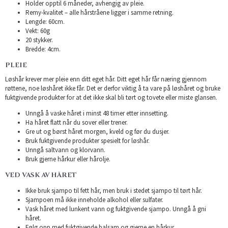
Holder opptil 6 måneder, avhengig av pleie.
Remy-kvalitet – alle hårstråene ligger i samme retning.
Lengde: 60cm.
Vekt: 60g
20 stykker.
Bredde: 4cm.
PLEIE
Løshår krever mer pleie enn ditt eget hår. Ditt eget hår får næring gjennom
røttene, noe løshåret ikke får. Det er derfor viktig å ta vare på løshåret og bruke
fuktgivende produkter for at det ikke skal bli tørt og tovete eller miste glansen.
Unngå å vaske håret i minst 48 timer etter innsetting.
Ha håret flatt når du sover eller trener.
Gre ut og børst håret morgen, kveld og før du dusjer.
Bruk fuktgivende produkter spesielt for løshår.
Unngå saltvann og klorvann.
Bruk gjerne hårkur eller hårolje.
VED VASK AV HÅRET
Ikke bruk sjampo til fett hår, men bruk i stedet sjampo til tørt hår.
Sjampoen må ikke inneholde alkohol eller sulfater.
Vask håret med lunkent vann og fuktgivende sjampo. Unngå å gni
håret.
Følg opp med fuktgivende balsam og gjerne en hårkur.