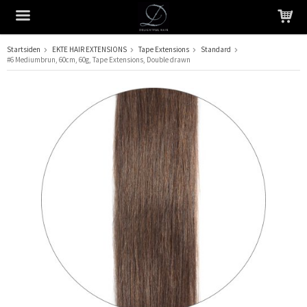
Startsiden
EKTE HAIR EXTENSIONS
Tape Extensions
Standard
#6 Mediumbrun, 60cm, 60g, Tape Extensions, Double drawn
Produktet har blitt lagt til i handlekurven din