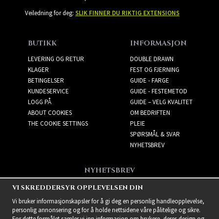
Veiledning for deg:
SLIK FINNER DU RIKTIG EXTENSIONS
BUTIKK
INFORMASJON
LEVERING OG RETUR
DOUBLE DRAWN
KLAGER
FEST OG FJERNING
BETINGELSER
GUIDE - FARGE
KUNDESERVICE
GUIDE - FESTEMETOD
LOGG PÅ
GUIDE – VELG KVALITET
ABOUT COOKIES
OM BEDRIFTEN
THE COOKIE SETTINGS
PLEIE
SPØRSMÅL & SVAR
NYHETSBREV
NYHETSBREV
Få de beste tilbudene og
VI SKREDDERSYR OPPLEVELSEN DIN
spennende nye produkter!
Vi bruker informasjonskapsler for å gi deg en personlig handleopplevelse,
personlig annonsering og for å holde nettsidene våre pålitelige og sikre.
For dette formålet samler vi inn informasjon om brukere, deres design og