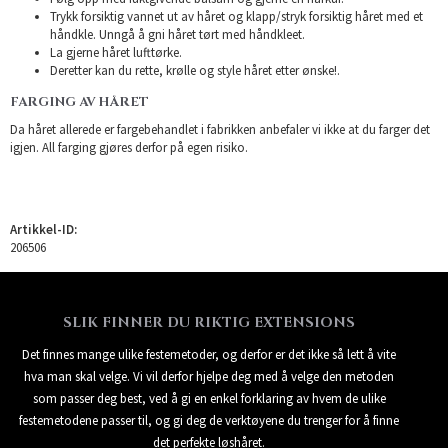
Trykk forsiktig vannet ut av håret og klapp/stryk forsiktig håret med et
håndkle. Unngå å gni håret tørt med håndkleet.
La gjerne håret lufttørke.
Deretter kan du rette, krølle og style håret etter ønske!.
FARGING AV HÅRET
Da håret allerede er fargebehandlet i fabrikken anbefaler vi ikke at du farger det
igjen. All farging gjøres derfor på egen risiko.
Artikkel-ID:
206506
SLIK FINNER DU RIKTIG EXTENSIONS
Det finnes mange ulike festemetoder, og derfor er det ikke så lett å vite
hva man skal velge. Vi vil derfor hjelpe deg med å velge den metoden
som passer deg best, ved å gi en enkel forklaring av hvem de ulike
festemetodene passer til, og gi deg de verktøyene du trenger for å finne
det perfekte løshåret.