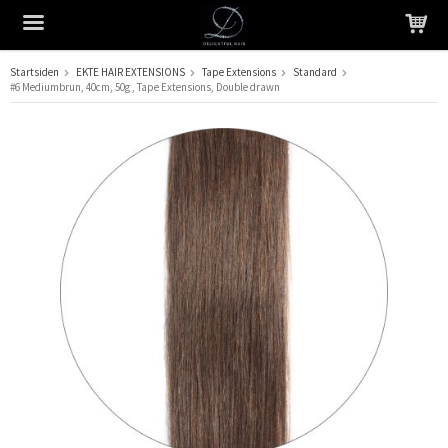
Startsiden
EKTE HAIR EXTENSIONS
Tape Extensions
Standard
#6 Mediumbrun, 40cm, 50g , Tape Extensions, Double drawn
Produktet har blitt lagt til i handlekurven din