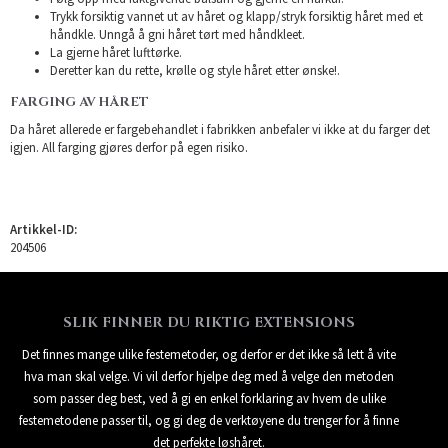
Trykk forsiktig vannet ut av håret og klapp/stryk forsiktig håret med et
håndkle. Unngå å gni håret tørt med håndkleet.
La gjerne håret lufttørke.
Deretter kan du rette, krølle og style håret etter ønske!.
FARGING AV HÅRET
Da håret allerede er fargebehandlet i fabrikken anbefaler vi ikke at du farger det
igjen. All farging gjøres derfor på egen risiko.
Artikkel-ID:
204506
SLIK FINNER DU RIKTIG EXTENSIONS
Det finnes mange ulike festemetoder, og derfor er det ikke så lett å vite
hva man skal velge. Vi vil derfor hjelpe deg med å velge den metoden
som passer deg best, ved å gi en enkel forklaring av hvem de ulike
festemetodene passer til, og gi deg de verktøyene du trenger for å finne
det perfekte løshåret.