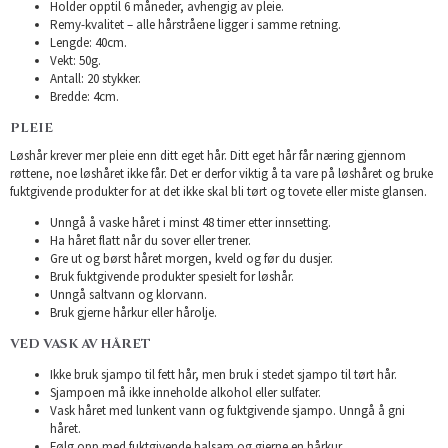
Holder opptil 6 måneder, avhengig av pleie.
Remy-kvalitet – alle hårstråene ligger i samme retning.
Lengde: 40cm.
Vekt: 50g.
Antall: 20 stykker.
Bredde: 4cm.
PLEIE
Løshår krever mer pleie enn ditt eget hår. Ditt eget hår får næring gjennom
røttene, noe løshåret ikke får. Det er derfor viktig å ta vare på løshåret og bruke
fuktgivende produkter for at det ikke skal bli tørt og tovete eller miste glansen.
Unngå å vaske håret i minst 48 timer etter innsetting.
Ha håret flatt når du sover eller trener.
Gre ut og børst håret morgen, kveld og før du dusjer.
Bruk fuktgivende produkter spesielt for løshår.
Unngå saltvann og klorvann.
Bruk gjerne hårkur eller hårolje.
VED VASK AV HÅRET
Ikke bruk sjampo til fett hår, men bruk i stedet sjampo til tørt hår.
Sjampoen må ikke inneholde alkohol eller sulfater.
Vask håret med lunkent vann og fuktgivende sjampo. Unngå å gni
håret.
Følg opp med fuktgivende balsam og gjerne en hårkur.