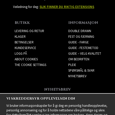
Veiledning for deg:
SLIK FINNER DU RIKTIG EXTENSIONS
BUTIKK
INFORMASJON
LEVERING OG RETUR
DOUBLE DRAWN
KLAGER
FEST OG FJERNING
BETINGELSER
GUIDE - FARGE
KUNDESERVICE
GUIDE - FESTEMETOD
LOGG PÅ
GUIDE – VELG KVALITET
ABOUT COOKIES
OM BEDRIFTEN
THE COOKIE SETTINGS
PLEIE
SPØRSMÅL & SVAR
NYHETSBREV
NYHETSBREV
Få de beste tilbudene og
VI SKREDDERSYR OPPLEVELSEN DIN
spennende nye produkter!
Vi bruker informasjonskapsler for å gi deg en personlig handleopplevelse,
personlig annonsering og for å holde nettsidene våre pålitelige og sikre.
For dette formålet samler vi inn informasjon om brukere, deres design og