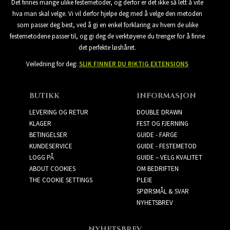
Det finnes mange ulike festemetoder, og derfor er det ikke så lett å vite
hva man skal velge. Vi vil derfor hjelpe deg med å velge den metoden
som passer deg best, ved å gi en enkel forklaring av hvem de ulike
festemetodene passer til, og gi deg de verktøyene du trenger for å finne
det perfekte løshåret.
Veiledning for deg:
SLIK FINNER DU RIKTIG EXTENSIONS
BUTIKK
INFORMASJON
LEVERING OG RETUR
DOUBLE DRAWN
KLAGER
FEST OG FJERNING
BETINGELSER
GUIDE - FARGE
KUNDESERVICE
GUIDE - FESTEMETOD
LOGG PÅ
GUIDE – VELG KVALITET
ABOUT COOKIES
OM BEDRIFTEN
THE COOKIE SETTINGS
PLEIE
SPØRSMÅL & SVAR
NYHETSBREV
NYHETSBREV