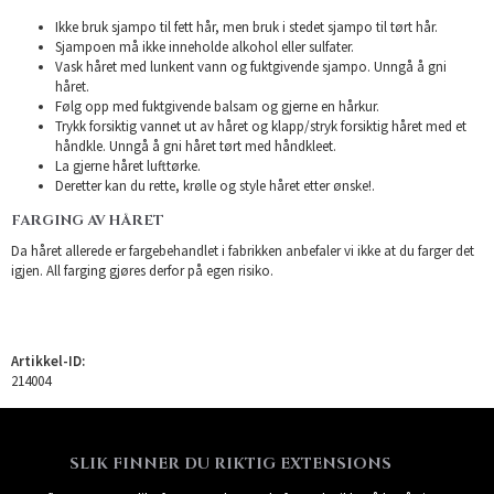
Ikke bruk sjampo til fett hår, men bruk i stedet sjampo til tørt hår.
Sjampoen må ikke inneholde alkohol eller sulfater.
Vask håret med lunkent vann og fuktgivende sjampo. Unngå å gni
håret.
Følg opp med fuktgivende balsam og gjerne en hårkur.
Trykk forsiktig vannet ut av håret og klapp/stryk forsiktig håret med et
håndkle. Unngå å gni håret tørt med håndkleet.
La gjerne håret lufttørke.
Deretter kan du rette, krølle og style håret etter ønske!.
FARGING AV HÅRET
Da håret allerede er fargebehandlet i fabrikken anbefaler vi ikke at du farger det
igjen. All farging gjøres derfor på egen risiko.
Artikkel-ID:
214004
SLIK FINNER DU RIKTIG EXTENSIONS