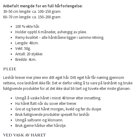
Anbefalt mengde for en full hårforlengelse:
30–50 cm lengde: ca. 100–150 gram
60–70 cm lengde: ca. 150–200 gram
100 % ekte hår.
Holder opptil 6 måneder, avhengig av pleie.
Remy-kvalitet – alle hårstråene ligger i samme retning.
Lengde: 40cm.
Vekt: 50g.
Antall: 20 stykker.
Bredde: 4cm.
PLEIE
Løshår krever mer pleie enn ditt eget hår. Ditt eget hår får næring gjennom
røttene, noe løshåret ikke får. Det er derfor viktig å ta vare på løshåret og bruke
fuktgivende produkter for at det ikke skal bli tørt og tovete eller miste glansen.
Unngå å vaske håret i minst 48 timer etter innsetting.
Ha håret flatt når du sover eller trener.
Gre ut og børst håret morgen, kveld og før du dusjer.
Bruk fuktgivende produkter spesielt for løshår.
Unngå saltvann og klorvann.
Bruk gjerne hårkur eller hårolje.
VED VASK AV HÅRET