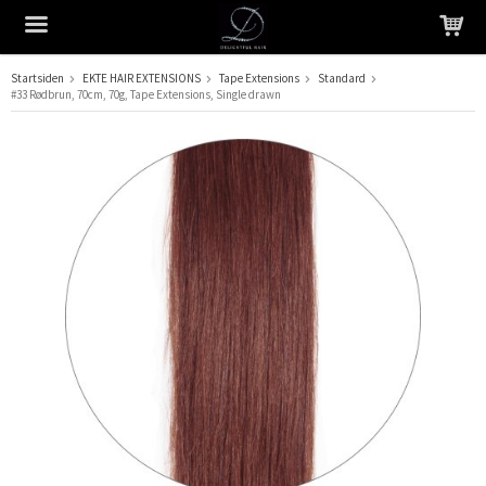
Startsiden
EKTE HAIR EXTENSIONS
Tape Extensions
Standard
#33 Rødbrun, 70cm, 70g, Tape Extensions, Single drawn
Produktet har blitt lagt til i handlekurven din