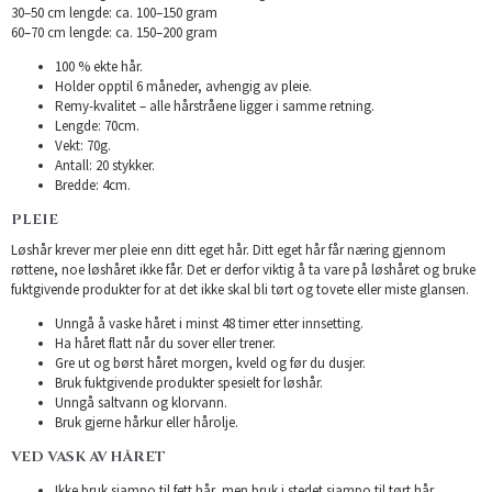
30–50 cm lengde: ca. 100–150 gram
60–70 cm lengde: ca. 150–200 gram
100 % ekte hår.
Holder opptil 6 måneder, avhengig av pleie.
Remy-kvalitet – alle hårstråene ligger i samme retning.
Lengde: 70cm.
Vekt: 70g.
Antall: 20 stykker.
Bredde: 4cm.
PLEIE
Løshår krever mer pleie enn ditt eget hår. Ditt eget hår får næring gjennom
røttene, noe løshåret ikke får. Det er derfor viktig å ta vare på løshåret og bruke
fuktgivende produkter for at det ikke skal bli tørt og tovete eller miste glansen.
Unngå å vaske håret i minst 48 timer etter innsetting.
Ha håret flatt når du sover eller trener.
Gre ut og børst håret morgen, kveld og før du dusjer.
Bruk fuktgivende produkter spesielt for løshår.
Unngå saltvann og klorvann.
Bruk gjerne hårkur eller hårolje.
VED VASK AV HÅRET
Ikke bruk sjampo til fett hår, men bruk i stedet sjampo til tørt hår.