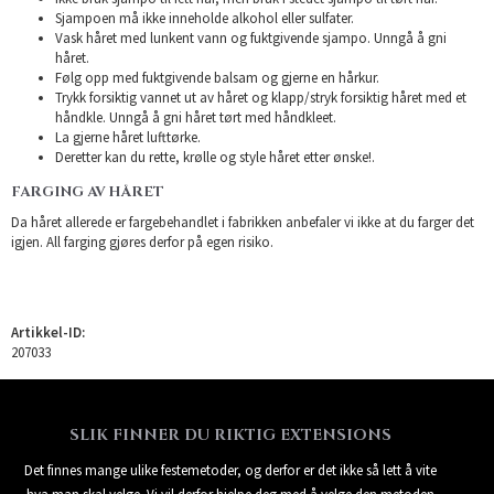
Sjampoen må ikke inneholde alkohol eller sulfater.
Vask håret med lunkent vann og fuktgivende sjampo. Unngå å gni
håret.
Følg opp med fuktgivende balsam og gjerne en hårkur.
Trykk forsiktig vannet ut av håret og klapp/stryk forsiktig håret med et
håndkle. Unngå å gni håret tørt med håndkleet.
La gjerne håret lufttørke.
Deretter kan du rette, krølle og style håret etter ønske!.
FARGING AV HÅRET
Da håret allerede er fargebehandlet i fabrikken anbefaler vi ikke at du farger det
igjen. All farging gjøres derfor på egen risiko.
Artikkel-ID:
207033
SLIK FINNER DU RIKTIG EXTENSIONS
Det finnes mange ulike festemetoder, og derfor er det ikke så lett å vite