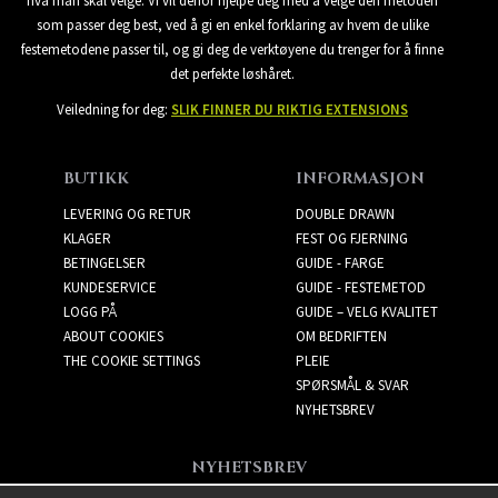
hva man skal velge. Vi vil derfor hjelpe deg med å velge den metoden
som passer deg best, ved å gi en enkel forklaring av hvem de ulike
festemetodene passer til, og gi deg de verktøyene du trenger for å finne
det perfekte løshåret.
Veiledning for deg:
SLIK FINNER DU RIKTIG EXTENSIONS
BUTIKK
INFORMASJON
LEVERING OG RETUR
DOUBLE DRAWN
KLAGER
FEST OG FJERNING
BETINGELSER
GUIDE - FARGE
KUNDESERVICE
GUIDE - FESTEMETOD
LOGG PÅ
GUIDE – VELG KVALITET
ABOUT COOKIES
OM BEDRIFTEN
THE COOKIE SETTINGS
PLEIE
SPØRSMÅL & SVAR
NYHETSBREV
NYHETSBREV