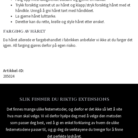
Trykk forsiktig vannet ut av håret og klapp/stryk forsiktig håret med et
håndkle. Unngå å gni håret tørt med håndkleet.
La gjerne håret lufttørke.
Deretter kan du rette, krølle og style håret etter ønske!.
FARGING AV HÅRET
Da håret allerede er fargebehandlet i fabrikken anbefaler vi ikke at du farger det
igjen. All farging gjøres derfor på egen risiko.
Artikkel-ID:
205024
SLIK FINNER DU RIKTIG EXTENSIONS
Det finnes mange ulike festemetoder, og derfor er det ikke så lett å vite
hva man skal velge. Vi vil derfor hjelpe deg med å velge den metoden
som passer deg best, ved å gi en enkel forklaring av hvem de ulike
festemetodene passer til, og gi deg de verktøyene du trenger for å finne
det perfekte løshåret.