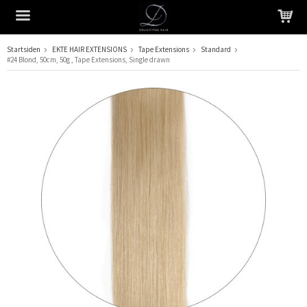
Startsiden
EKTE HAIR EXTENSIONS
Tape Extensions
Standard
#24 Blond, 50cm, 50g , Tape Extensions, Single drawn
Produktet har blitt lagt til i handlekurven din