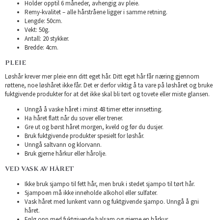
Holder opptil 6 måneder, avhengig av pleie.
Remy-kvalitet – alle hårstråene ligger i samme retning.
Lengde: 50cm.
Vekt: 50g.
Antall: 20 stykker.
Bredde: 4cm.
PLEIE
Løshår krever mer pleie enn ditt eget hår. Ditt eget hår får næring gjennom
røttene, noe løshåret ikke får. Det er derfor viktig å ta vare på løshåret og bruke
fuktgivende produkter for at det ikke skal bli tørt og tovete eller miste glansen.
Unngå å vaske håret i minst 48 timer etter innsetting.
Ha håret flatt når du sover eller trener.
Gre ut og børst håret morgen, kveld og før du dusjer.
Bruk fuktgivende produkter spesielt for løshår.
Unngå saltvann og klorvann.
Bruk gjerne hårkur eller hårolje.
VED VASK AV HÅRET
Ikke bruk sjampo til fett hår, men bruk i stedet sjampo til tørt hår.
Sjampoen må ikke inneholde alkohol eller sulfater.
Vask håret med lunkent vann og fuktgivende sjampo. Unngå å gni
håret.
Følg opp med fuktgivende balsam og gjerne en hårkur.