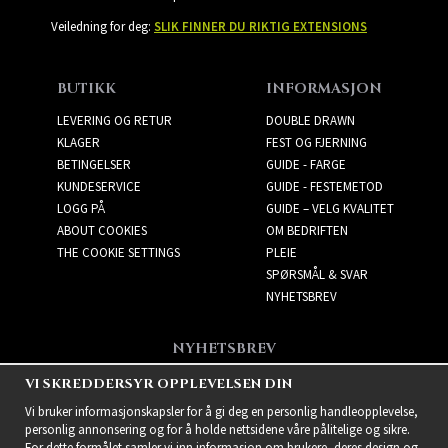
Veiledning for deg:
SLIK FINNER DU RIKTIG EXTENSIONS
BUTIKK
INFORMASJON
LEVERING OG RETUR
DOUBLE DRAWN
KLAGER
FEST OG FJERNING
BETINGELSER
GUIDE - FARGE
KUNDESERVICE
GUIDE - FESTEMETOD
LOGG PÅ
GUIDE – VELG KVALITET
ABOUT COOKIES
OM BEDRIFTEN
THE COOKIE SETTINGS
PLEIE
SPØRSMÅL & SVAR
NYHETSBREV
NYHETSBREV
Få de beste tilbudene og
VI SKREDDERSYR OPPLEVELSEN DIN
spennende nye produkter!
Vi bruker informasjonskapsler for å gi deg en personlig handleopplevelse,
personlig annonsering og for å holde nettsidene våre pålitelige og sikre.
For dette formålet samler vi inn informasjon om brukere, deres design og