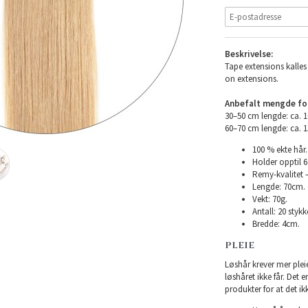
Beskrivelse:
Tape extensions kalles 
on extensions.
Anbefalt mengde for 
30–50 cm lengde: ca. 
60–70 cm lengde: ca. 
100 % ekte hår.
Holder opptil 
Remy-kvalitet –
Lengde: 70cm.
Vekt: 70g.
Antall: 20 stykke
Bredde: 4cm.
PLEIE
Løshår krever mer plei
løshåret ikke får. Det 
produkter for at det ikk