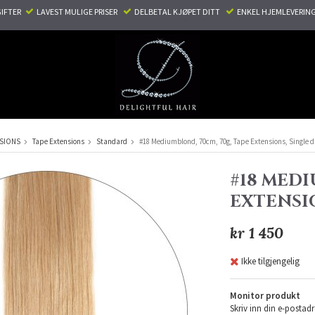
TER ​ ​
LAVEST MULIGE PRISER ​
DELBETAL KJØPET DITT ​
ENKEL HJEMLEVERING
NSIONS
Tape Extensions
Standard
#18 Mediumblond, 70cm, 70g, Tape Extensions, Single 
#18 MEDI
EXTENSI
kr 1 450
Ikke tilgjengelig
Monitor produkt
Skriv inn din e-postadr