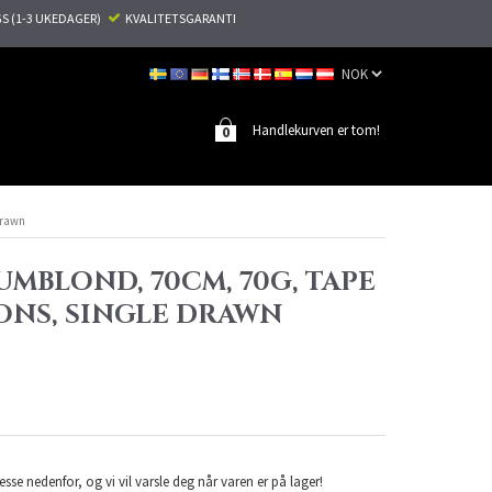
S (1-3 UKEDAGER)
KVALITETSGARANTI
Handlekurven er tom!
0
drawn
UMBLOND, 70CM, 70G, TAPE
ONS, SINGLE DRAWN
esse nedenfor, og vi vil varsle deg når varen er på lager!