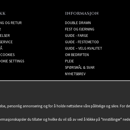
KK
INFORMASJON
ING OG RETUR
DOUBLE DRAWN
R
FEST OG FJERNING
ELSER
GUIDE - FARGE
SERVICE
GUIDE - FESTEMETOD
PÅ
GUIDE – VELG KVALITET
 COOKIES
OM BEDRIFTEN
OKIE SETTINGS
PLEIE
SPØRSMÅL & SVAR
NYHETSBREV
lse, personlig annonsering og for å holde nettsidene våre pålitelige og sikre. For d
formasjonskapsler du tillater og hvilke du vil slå av ved å klikke på "Innstillinger" nede