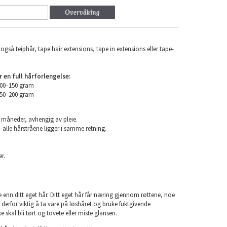
Overvåking
også teiphår, tape hair extensions, tape in extensions eller tape-
en full hårforlengelse:
100–150 gram
150–200 gram
6 måneder, avhengig av pleie.
 alle hårstråene ligger i samme retning.
r.
e enn ditt eget hår. Ditt eget hår får næring gjennom røttene, noe
er derfor viktig å ta vare på løshåret og bruke fuktgivende
e skal bli tørt og tovete eller miste glansen.