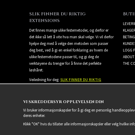
SLIK FINNER DU RIKTIG
BUTI
EXTENSIONS
LEVER
Det finnes mange ulike festemetoder, og derfor er
KLAGE
det ikke så lett å vite hva man skal velge. Vi vil derfor
BETING
hjelpe deg med å velge den metoden som passer
KUNDE
deg best, ved å gi en enkel forklaring av hvem de
LOGG 
ulike festemetodene passer til, og gi deg de
ABOUT
verktøyene du trenger for å finne det perfekte
THE CO
løshåret.
Veiledning for deg:
SLIK FINNER DU RIKTIG
EXTENSIONS
VI SKREDDERSYR OPPLEVELSEN DIN
Vi bruker informasjonskapsler for å gi deg en personlig handleoppleve
deres enheter.
Klikk "OK" hvis du tillater alle informasjonskapsler eller velg hvilke in