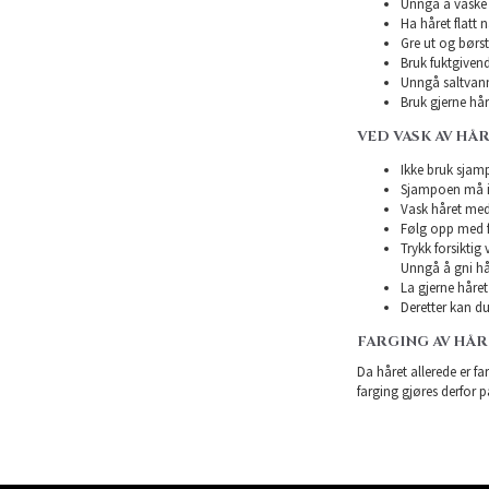
Unngå å vaske h
Ha håret flatt n
Gre ut og børst
Bruk fuktgivend
Unngå saltvann
Bruk gjerne hårk
VED VASK AV HÅ
Ikke bruk sjampo
Sjampoen må ikk
Vask håret med
Følg opp med f
Trykk forsiktig
Unngå å gni hå
La gjerne håret 
Deretter kan du 
FARGING AV HÅ
Da håret allerede er far
farging gjøres derfor p