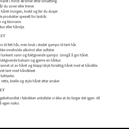
året i minst 48 timer etter innsetting.
år du sover eller trener.
 håret morgen, kveld og før du dusjer.
e produkter spesielt for løshår.
 og klorvann.
ur eller hårolje.
RET
 til fett hår, men bruk i stedet sjampo til tørt hår.
e inneholde alkohol eller sulfater.
 lunkent vann og fuktgivende sjampo. Unngå å gni håret.
uktgivende balsam og gjerne en hårkur.
 vannet ut av håret og klapp/stryk forsiktig håret med et håndkle.
ret tørt med håndkleet.
lufttørke.
rette, krølle og style håret etter ønske!.
RET
gebehandlet i fabrikken anbefaler vi ikke at du farger det igjen. All
å egen risiko.