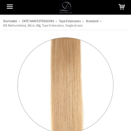
Startsiden
EKTE HAIR EXTENSIONS
Tape Extensions
Standard
#18 Mediumblond, 60cm, 60g, Tape Extensions, Single drawn
Produktet har blitt lagt til i handlekurven din