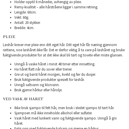
Holder opptil 6 måneder, avhengig av pleie.
Remy-kvalitet – alle hårstråene ligger i samme retning.
Lengde: 60cm.
Vekt: 60g.
Antall: 20 stykker.
Bredde: 4cm.
PLEIE
Løshår krever mer pleie enn ditt eget hår. Ditt eget hår får næring gjennom
røttene, noe løshåret ikke får. Det er derfor viktig å ta vare på løshåret og bruke
fuktgivende produkter for at det ikke skal bli tørt og tovete eller miste glansen.
Unngå å vaske håret i minst 48 timer etter innsetting.
Ha håret flatt når du sover eller trener.
Gre ut og børst håret morgen, kveld og før du dusjer.
Bruk fuktgivende produkter spesielt for løshår.
Unngå saltvann og klorvann.
Bruk gjerne hårkur eller hårolje.
VED VASK AV HÅRET
Ikke bruk sjampo til fett hår, men bruk i stedet sjampo til tørt hår.
Sjampoen må ikke inneholde alkohol eller sulfater.
Vask håret med lunkent vann og fuktgivende sjampo. Unngå å gni
håret.
Følg opp med fuktgivende balsam og gjerne en hårkur.