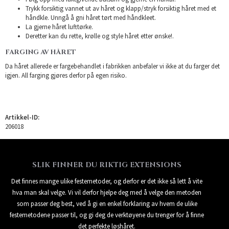
Trykk forsiktig vannet ut av håret og klapp/stryk forsiktig håret med et
håndkle. Unngå å gni håret tørt med håndkleet.
La gjerne håret lufttørke.
Deretter kan du rette, krølle og style håret etter ønske!.
FARGING AV HÅRET
Da håret allerede er fargebehandlet i fabrikken anbefaler vi ikke at du farger det
igjen. All farging gjøres derfor på egen risiko.
Artikkel-ID:
206018
SLIK FINNER DU RIKTIG EXTENSIONS
Det finnes mange ulike festemetoder, og derfor er det ikke så lett å vite
hva man skal velge. Vi vil derfor hjelpe deg med å velge den metoden
som passer deg best, ved å gi en enkel forklaring av hvem de ulike
festemetodene passer til, og gi deg de verktøyene du trenger for å finne
det perfekte løshåret.