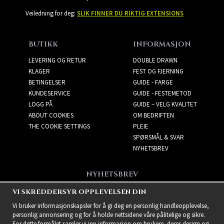
Veiledning for deg:
SLIK FINNER DU RIKTIG EXTENSIONS
BUTIKK
INFORMASJON
LEVERING OG RETUR
DOUBLE DRAWN
KLAGER
FEST OG FJERNING
BETINGELSER
GUIDE - FARGE
KUNDESERVICE
GUIDE - FESTEMETOD
LOGG PÅ
GUIDE – VELG KVALITET
ABOUT COOKIES
OM BEDRIFTEN
THE COOKIE SETTINGS
PLEIE
SPØRSMÅL & SVAR
NYHETSBREV
NYHETSBREV
Få de beste tilbudene og
VI SKREDDERSYR OPPLEVELSEN DIN
spennende nye produkter!
Vi bruker informasjonskapsler for å gi deg en personlig handleopplevelse,
personlig annonsering og for å holde nettsidene våre pålitelige og sikre.
For dette formålet samler vi inn informasjon om brukere, deres design og