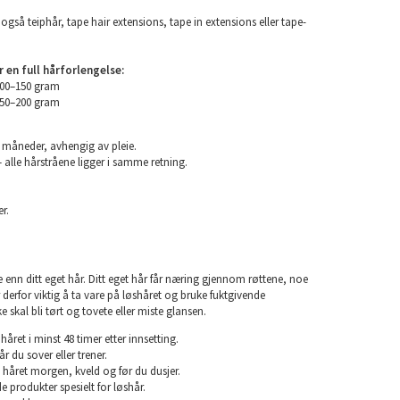
også teiphår, tape hair extensions, tape in extensions eller tape-
en full hårforlengelse:
100–150 gram
150–200 gram
6 måneder, avhengig av pleie.
 alle hårstråene ligger i samme retning.
r.
e enn ditt eget hår. Ditt eget hår får næring gjennom røttene, noe
er derfor viktig å ta vare på løshåret og bruke fuktgivende
e skal bli tørt og tovete eller miste glansen.
året i minst 48 timer etter innsetting.
år du sover eller trener.
 håret morgen, kveld og før du dusjer.
e produkter spesielt for løshår.