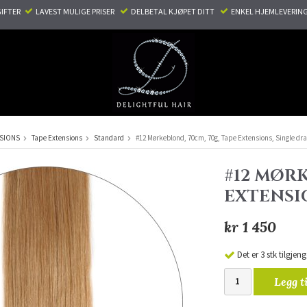
TER ​ ​
LAVEST MULIGE PRISER ​
DELBETAL KJØPET DITT ​
ENKEL HJEMLEVERING
NSIONS
Tape Extensions
Standard
#12 Mørkeblond, 70cm, 70g, Tape Extensions, Single dr
#12 MØRK
EXTENSI
kr 1 450
Det er 3 stk tilgjeng
Legg t