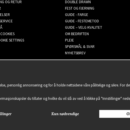
ING OG RETUR
DOUBLE DRAWN
R
FEST OG FJERNING
ELSER
GUIDE - FARGE
SERVICE
GUIDE - FESTEMETOD
PÅ
GUIDE – VELG KVALITET
 COOKIES
OM BEDRIFTEN
OKIE SETTINGS
PLEIE
SPØRSMÅL & SVAR
NYHETSBREV
lse, personlig annonsering og for å holde nettsidene våre pålitelige og sikre. For d
formasjonskapsler du tillater og hvilke du vil slå av ved å klikke på "Innstillinger" nede
llinger
Kun nødvendige
O
2021 Delightful Hair