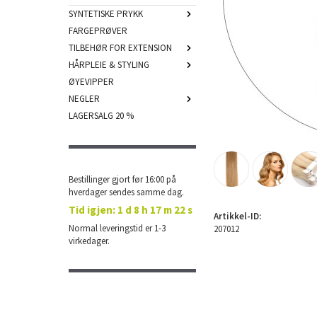
SYNTETISKE PRYKK
FARGEPRØVER
TILBEHØR FOR EXTENSION
HÅRPLEIE & STYLING
ØYEVIPPER
NEGLER
LAGERSALG 20 %
Bestillinger gjort før 16:00 på
hverdager sendes samme dag.
Tid igjen:
1 d 8 h 17 m 22 s
Artikkel-ID:
Normal leveringstid er 1-3
207012
virkedager.