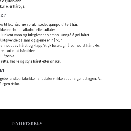
 og klorvann.
ur eller hårolje.
RET
 til fett hår, men bruk i stedet sjampo til tørt hår.
e inneholde alkohol eller sulfater.
 lunkent vann og fuktgivende sjampo. Unngå å gni håret.
uktgivende balsam og gjerne en hårkur.
 vannet ut av håret og klapp/stryk forsiktig håret med et håndkle.
ret tørt med håndkleet.
lufttørke.
rette, krølle og style håret etter ønske!.
RET
gebehandlet i fabrikken anbefaler vi ikke at du farger det igjen. All
å egen risiko.
NYHETSBREV