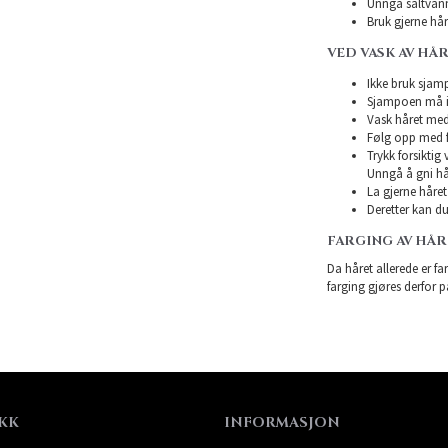
Unngå saltvann
Bruk gjerne hårk
VED VASK AV HÅ
Ikke bruk sjampo
Sjampoen må ikk
Vask håret med
Følg opp med f
Trykk forsiktig
Unngå å gni hå
La gjerne håret 
Deretter kan du 
FARGING AV HÅ
Da håret allerede er far
farging gjøres derfor p
KK
INFORMASJON