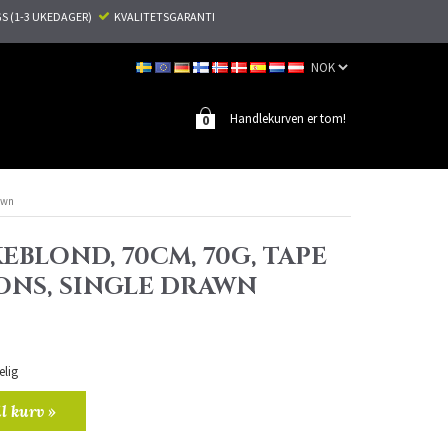
S (1-3 UKEDAGER)
KVALITETSGARANTI
Handlekurven er tom!
0
awn
EBLOND, 70CM, 70G, TAPE
ONS, SINGLE DRAWN
elig
il kurv »