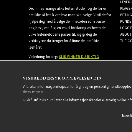
LEVER
Det finnes mange ulike festemetoder, og derfor er
KLAGE
det ikke så lett å vite hva man skal velge. Vi vil derfor
BETING
hjelpe deg med å velge den metoden som passer
KUNDE
deg best, ved å gi en enkel forklaring av hvem de
LOGG 
ulike festemetodene passer til, og gi deg de
ABOUT
verktøyene du trenger for å finne det perfekte
THE CO
løshåret.
Veiledning for deg:
SLIK FINNER DU RIKTIG
EXTENSIONS
VI SKREDDERSYR OPPLEVELSEN DIN
Vi bruker informasjonskapsler for å gi deg en personlig handleoppleve
deres enheter.
Klikk "OK" hvis du tillater alle informasjonskapsler eller velg hvilke in
Innsti