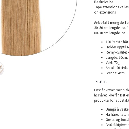
Beskrivelse:
Tape extensions kalles 
on extensions.
Anbefalt mengde for 
30–50 cm lengde: ca. 
60–70 cm lengde: ca. 
100 % ekte hår.
Holder opptil 
Remy-kvalitet –
Lengde: 70cm.
Vekt: 70g.
Antall: 20 stykke
Bredde: 4cm.
PLEIE
Løshår krever mer plei
løshåret ikke får. Det 
produkter for at det ikk
Unngå å vaske h
Ha håret flatt n
Gre ut og børst
Bruk fuktgivend