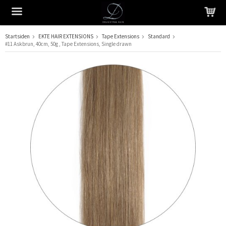
Startsiden
EKTE HAIR EXTENSIONS
Tape Extensions
Standard
#11 Askbrun, 40cm, 50g , Tape Extensions, Single drawn
Produktet har blitt lagt til i handlekurven din