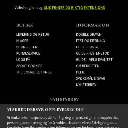
Veiledning for deg:
SLIK FINNER DU RIKTIG EXTENSIONS
BUTIKK
INFORMASJON
LEVERING OG RETUR
DOUBLE DRAWN
KLAGER
FEST OG FJERNING
BETINGELSER
GUIDE - FARGE
KUNDESERVICE
GUIDE - FESTEMETOD
LOGG PÅ
GUIDE – VELG KVALITET
ABOUT COOKIES
OM BEDRIFTEN
THE COOKIE SETTINGS
PLEIE
SPØRSMÅL & SVAR
NYHETSBREV
NYHETSBREV
Få de beste tilbudene og
VI SKREDDERSYR OPPLEVELSEN DIN
spennende nye produkter!
Vi bruker informasjonskapsler for å gi deg en personlig handleopplevelse,
personlig annonsering og for å holde nettsidene våre pålitelige og sikre.
For dette formålet samler vi inn informasjon om brukere, deres design og