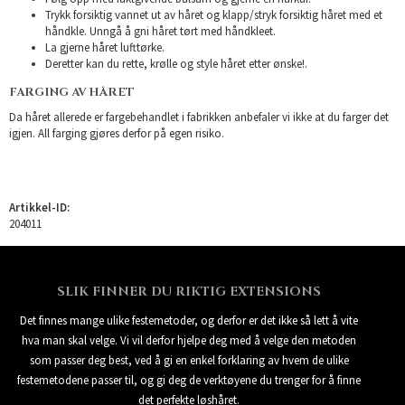
Trykk forsiktig vannet ut av håret og klapp/stryk forsiktig håret med et
håndkle. Unngå å gni håret tørt med håndkleet.
La gjerne håret lufttørke.
Deretter kan du rette, krølle og style håret etter ønske!.
FARGING AV HÅRET
Da håret allerede er fargebehandlet i fabrikken anbefaler vi ikke at du farger det
igjen. All farging gjøres derfor på egen risiko.
Artikkel-ID:
204011
SLIK FINNER DU RIKTIG EXTENSIONS
Det finnes mange ulike festemetoder, og derfor er det ikke så lett å vite
hva man skal velge. Vi vil derfor hjelpe deg med å velge den metoden
som passer deg best, ved å gi en enkel forklaring av hvem de ulike
festemetodene passer til, og gi deg de verktøyene du trenger for å finne
det perfekte løshåret.