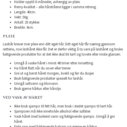
Holder opptil 6 måneder, avhengig av pleie.
Remy-kvalitet – alle hårstråene ligger i samme retning.
Lengde: 40cm.
Vekt: 50g.
Antall: 20 stykker.
Bredde: 4cm.
PLEIE
Løshår krever mer pleie enn ditt eget hår. Ditt eget hår får næring gjennom
røttene, noe løshåret ikke får. Det er derfor viktig å ta vare på løshåret og bruke
fuktgivende produkter for at det ikke skal bli tørt og tovete eller miste glansen.
Unngå å vaske håret i minst 48 timer etter innsetting.
Ha håret flatt når du sover eller trener.
Gre ut og børst håret morgen, kveld og før du dusjer.
Bruk fuktgivende produkter spesielt for løshår.
Unngå saltvann og klorvann.
Bruk gjerne hårkur eller hårolje.
VED VASK AV HÅRET
Ikke bruk sjampo til fett hår, men bruk i stedet sjampo til tørt hår.
Sjampoen må ikke inneholde alkohol eller sulfater.
Vask håret med lunkent vann og fuktgivende sjampo. Unngå å gni
håret.
Følg opp med fuktgivende balsam og gjerne en hårkur.