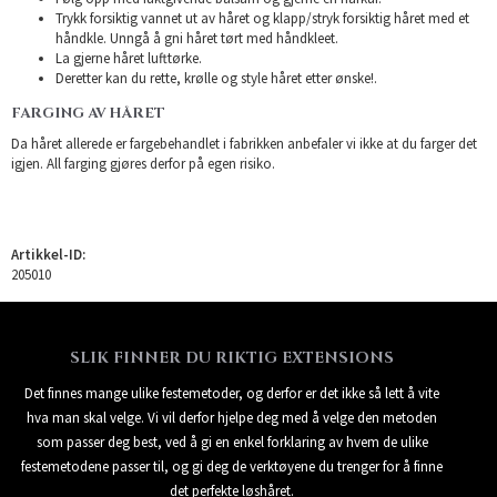
Trykk forsiktig vannet ut av håret og klapp/stryk forsiktig håret med et
håndkle. Unngå å gni håret tørt med håndkleet.
La gjerne håret lufttørke.
Deretter kan du rette, krølle og style håret etter ønske!.
FARGING AV HÅRET
Da håret allerede er fargebehandlet i fabrikken anbefaler vi ikke at du farger det
igjen. All farging gjøres derfor på egen risiko.
Artikkel-ID:
205010
SLIK FINNER DU RIKTIG EXTENSIONS
Det finnes mange ulike festemetoder, og derfor er det ikke så lett å vite
hva man skal velge. Vi vil derfor hjelpe deg med å velge den metoden
som passer deg best, ved å gi en enkel forklaring av hvem de ulike
festemetodene passer til, og gi deg de verktøyene du trenger for å finne
det perfekte løshåret.