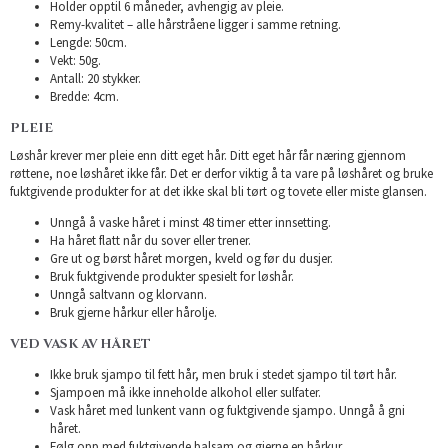
Holder opptil 6 måneder, avhengig av pleie.
Remy-kvalitet – alle hårstråene ligger i samme retning.
Lengde: 50cm.
Vekt: 50g.
Antall: 20 stykker.
Bredde: 4cm.
PLEIE
Løshår krever mer pleie enn ditt eget hår. Ditt eget hår får næring gjennom
røttene, noe løshåret ikke får. Det er derfor viktig å ta vare på løshåret og bruke
fuktgivende produkter for at det ikke skal bli tørt og tovete eller miste glansen.
Unngå å vaske håret i minst 48 timer etter innsetting.
Ha håret flatt når du sover eller trener.
Gre ut og børst håret morgen, kveld og før du dusjer.
Bruk fuktgivende produkter spesielt for løshår.
Unngå saltvann og klorvann.
Bruk gjerne hårkur eller hårolje.
VED VASK AV HÅRET
Ikke bruk sjampo til fett hår, men bruk i stedet sjampo til tørt hår.
Sjampoen må ikke inneholde alkohol eller sulfater.
Vask håret med lunkent vann og fuktgivende sjampo. Unngå å gni
håret.
Følg opp med fuktgivende balsam og gjerne en hårkur.