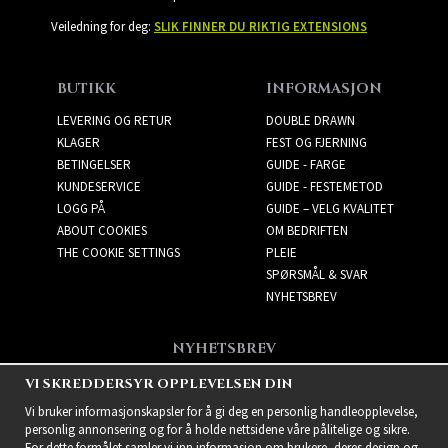
Veiledning for deg:
SLIK FINNER DU RIKTIG EXTENSIONS
BUTIKK
INFORMASJON
LEVERING OG RETUR
DOUBLE DRAWN
KLAGER
FEST OG FJERNING
BETINGELSER
GUIDE - FARGE
KUNDESERVICE
GUIDE - FESTEMETOD
LOGG PÅ
GUIDE – VELG KVALITET
ABOUT COOKIES
OM BEDRIFTEN
THE COOKIE SETTINGS
PLEIE
SPØRSMÅL & SVAR
NYHETSBREV
NYHETSBREV
Få de beste tilbudene og
VI SKREDDERSYR OPPLEVELSEN DIN
spennende nye produkter!
Vi bruker informasjonskapsler for å gi deg en personlig handleopplevelse,
personlig annonsering og for å holde nettsidene våre pålitelige og sikre.
For dette formålet samler vi inn informasjon om brukere, deres design og