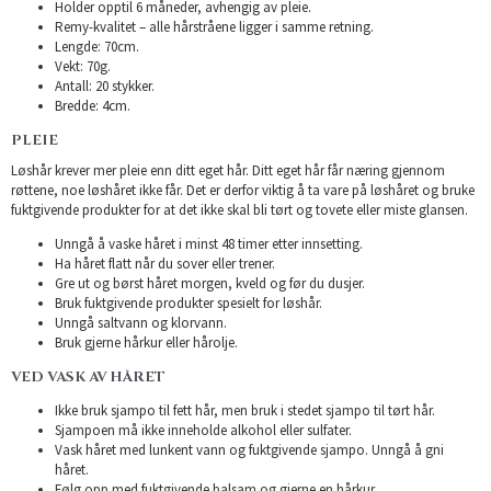
Holder opptil 6 måneder, avhengig av pleie.
Remy-kvalitet – alle hårstråene ligger i samme retning.
Lengde: 70cm.
Vekt: 70g.
Antall: 20 stykker.
Bredde: 4cm.
PLEIE
Løshår krever mer pleie enn ditt eget hår. Ditt eget hår får næring gjennom
røttene, noe løshåret ikke får. Det er derfor viktig å ta vare på løshåret og bruke
fuktgivende produkter for at det ikke skal bli tørt og tovete eller miste glansen.
Unngå å vaske håret i minst 48 timer etter innsetting.
Ha håret flatt når du sover eller trener.
Gre ut og børst håret morgen, kveld og før du dusjer.
Bruk fuktgivende produkter spesielt for løshår.
Unngå saltvann og klorvann.
Bruk gjerne hårkur eller hårolje.
VED VASK AV HÅRET
Ikke bruk sjampo til fett hår, men bruk i stedet sjampo til tørt hår.
Sjampoen må ikke inneholde alkohol eller sulfater.
Vask håret med lunkent vann og fuktgivende sjampo. Unngå å gni
håret.
Følg opp med fuktgivende balsam og gjerne en hårkur.