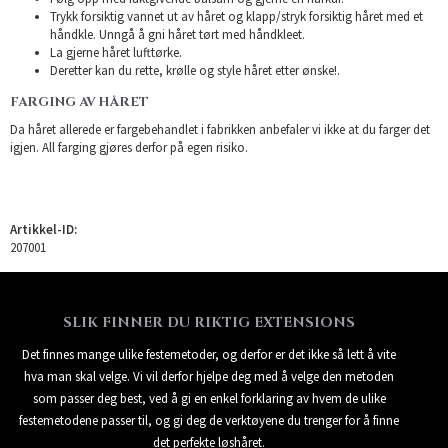
Trykk forsiktig vannet ut av håret og klapp/stryk forsiktig håret med et
håndkle. Unngå å gni håret tørt med håndkleet.
La gjerne håret lufttørke.
Deretter kan du rette, krølle og style håret etter ønske!.
FARGING AV HÅRET
Da håret allerede er fargebehandlet i fabrikken anbefaler vi ikke at du farger det
igjen. All farging gjøres derfor på egen risiko.
Artikkel-ID:
207001
SLIK FINNER DU RIKTIG EXTENSIONS
Det finnes mange ulike festemetoder, og derfor er det ikke så lett å vite
hva man skal velge. Vi vil derfor hjelpe deg med å velge den metoden
som passer deg best, ved å gi en enkel forklaring av hvem de ulike
festemetodene passer til, og gi deg de verktøyene du trenger for å finne
det perfekte løshåret.