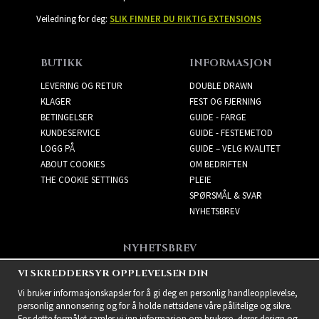
Veiledning for deg:
SLIK FINNER DU RIKTIG EXTENSIONS
BUTIKK
INFORMASJON
LEVERING OG RETUR
DOUBLE DRAWN
KLAGER
FEST OG FJERNING
BETINGELSER
GUIDE - FARGE
KUNDESERVICE
GUIDE - FESTEMETOD
LOGG PÅ
GUIDE – VELG KVALITET
ABOUT COOKIES
OM BEDRIFTEN
THE COOKIE SETTINGS
PLEIE
SPØRSMÅL & SVAR
NYHETSBREV
NYHETSBREV
Få de beste tilbudene og
VI SKREDDERSYR OPPLEVELSEN DIN
spennende nye produkter!
Vi bruker informasjonskapsler for å gi deg en personlig handleopplevelse,
personlig annonsering og for å holde nettsidene våre pålitelige og sikre.
For dette formålet samler vi inn informasjon om brukere, deres design og