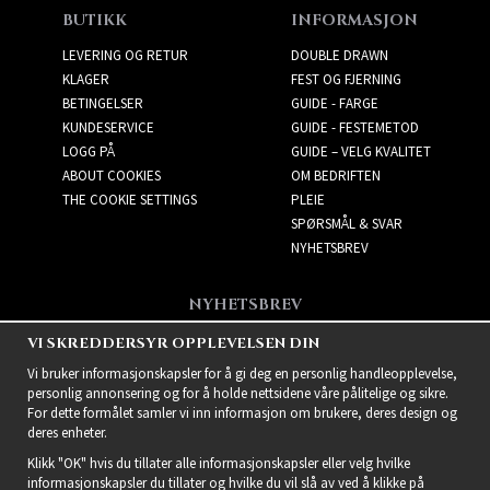
BUTIKK
INFORMASJON
LEVERING OG RETUR
DOUBLE DRAWN
KLAGER
FEST OG FJERNING
BETINGELSER
GUIDE - FARGE
KUNDESERVICE
GUIDE - FESTEMETOD
LOGG PÅ
GUIDE – VELG KVALITET
ABOUT COOKIES
OM BEDRIFTEN
THE COOKIE SETTINGS
PLEIE
SPØRSMÅL & SVAR
NYHETSBREV
NYHETSBREV
Få de beste tilbudene og
VI SKREDDERSYR OPPLEVELSEN DIN
spennende nye produkter!
Vi bruker informasjonskapsler for å gi deg en personlig handleopplevelse,
personlig annonsering og for å holde nettsidene våre pålitelige og sikre.
For dette formålet samler vi inn informasjon om brukere, deres design og
deres enheter.
Klikk "OK" hvis du tillater alle informasjonskapsler eller velg hvilke
informasjonskapsler du tillater og hvilke du vil slå av ved å klikke på