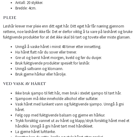
Antall: 20 stykker.
Bredde: 4cm.
PLEIE
Løshår krever mer pleie enn ditt eget hår. Ditt eget hår får næring gjennom
røttene, noe løshåret ikke får. Det er derfor viktig å ta vare på løshåret og bruke
fuktgivende produkter for at det ikke skal bli tørt og tovete eller miste glansen.
Unngå å vaske håret i minst 48 timer etter innsetting.
Ha håret flatt når du sover eller trener.
Gre ut og børst håret morgen, kveld og før du dusjer.
Bruk fuktgivende produkter spesielt for løshår.
Unngå saltvann og klorvann.
Bruk gjerne hårkur eller hårolje.
VED VASK AV HÅRET
Ikke bruk sjampo til fett hår, men bruk i stedet sjampo til tørt hår.
Sjampoen må ikke inneholde alkohol eller sulfater.
Vask håret med lunkent vann og fuktgivende sjampo. Unngå å gni
håret.
Følg opp med fuktgivende balsam og gjerne en hårkur.
Trykk forsiktig vannet ut av håret og klapp/stryk forsiktig håret med et
håndkle. Unngå å gni håret tørt med håndkleet.
La gjerne håret lufttørke.