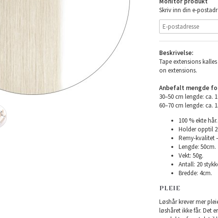
Monitor produkt
Skriv inn din e-postadr
Beskrivelse:
Tape extensions kalles 
on extensions.
Anbefalt mengde for 
30–50 cm lengde: ca. 
60–70 cm lengde: ca. 
100 % ekte hår.
Holder opptil 
Remy-kvalitet –
Lengde: 50cm.
Vekt: 50g.
Antall: 20 stykke
Bredde: 4cm.
PLEIE
Løshår krever mer plei
løshåret ikke får. Det 