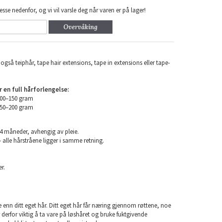
esse nedenfor, og vi vil varsle deg når varen er på lager!
Overvåking
også teiphår, tape hair extensions, tape in extensions eller tape-
en full hårforlengelse:
100–150 gram
150–200 gram
24 måneder, avhengig av pleie.
 alle hårstråene ligger i samme retning.
r.
e enn ditt eget hår. Ditt eget hår får næring gjennom røttene, noe
er derfor viktig å ta vare på løshåret og bruke fuktgivende