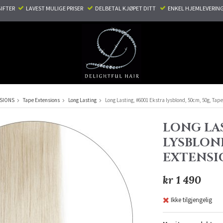
TER ​ ​
LAVEST MULIGE PRISER ​
DELBETAL KJØPET DITT ​
ENKEL HJEMLEVERING
NSIONS
Tape Extensions
Long Lasting
Long Lasting, #6001 Ekstra lysblond, 50cm, 50g, Tap
LONG LAS
LYSBLOND
EXTENSI
kr 1 490
Ikke tilgjengelig