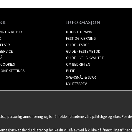
KK
INFORMASJON
ING OG RETUR
DOUBLE DRAWN
R
FEST OG FJERNING
ELSER
GUIDE - FARGE
SERVICE
GUIDE - FESTEMETOD
PÅ
GUIDE – VELG KVALITET
 COOKIES
OM BEDRIFTEN
OKIE SETTINGS
PLEIE
SPØRSMÅL & SVAR
NYHETSBREV
lse, personlig annonsering og for å holde nettsidene våre pålitelige og sikre. For d
formasjonskapsler du tillater og hvilke du vil slå av ved å klikke på "Innstillinger" nede