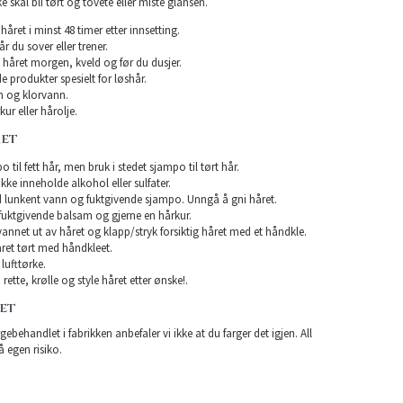
e skal bli tørt og tovete eller miste glansen.
året i minst 48 timer etter innsetting.
år du sover eller trener.
 håret morgen, kveld og før du dusjer.
e produkter spesielt for løshår.
 og klorvann.
ur eller hårolje.
RET
 til fett hår, men bruk i stedet sjampo til tørt hår.
e inneholde alkohol eller sulfater.
 lunkent vann og fuktgivende sjampo. Unngå å gni håret.
uktgivende balsam og gjerne en hårkur.
 vannet ut av håret og klapp/stryk forsiktig håret med et håndkle.
ret tørt med håndkleet.
lufttørke.
rette, krølle og style håret etter ønske!.
RET
gebehandlet i fabrikken anbefaler vi ikke at du farger det igjen. All
å egen risiko.