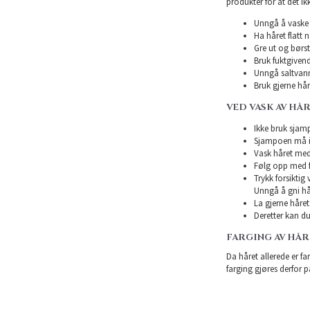
produkter for at det ikk
Unngå å vaske h
Ha håret flatt n
Gre ut og børst
Bruk fuktgivend
Unngå saltvann
Bruk gjerne hårk
VED VASK AV HÅ
Ikke bruk sjampo
Sjampoen må ikk
Vask håret med
Følg opp med f
Trykk forsiktig
Unngå å gni hå
La gjerne håret 
Deretter kan du 
FARGING AV HÅ
Da håret allerede er far
farging gjøres derfor p