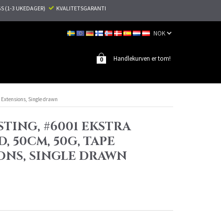
S (1-3 UKEDAGER)
KVALITETSGARANTI
Handlekurven er tom!
0
e Extensions, Single drawn
TING, #6001 EKSTRA
, 50CM, 50G, TAPE
ONS, SINGLE DRAWN