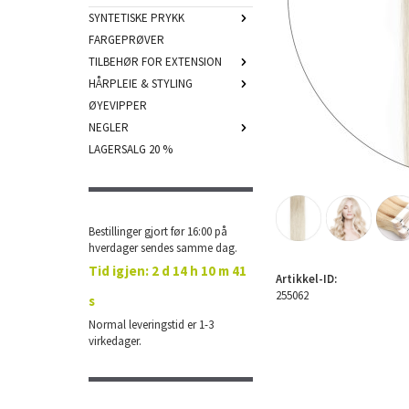
SYNTETISKE PRYKK
FARGEPRØVER
TILBEHØR FOR EXTENSION
HÅRPLEIE & STYLING
ØYEVIPPER
NEGLER
LAGERSALG 20 %
Bestillinger gjort før 16:00 på
hverdager sendes samme dag.
Tid igjen:
2 d 14 h 10 m 41
Artikkel-ID:
255062
s
Normal leveringstid er 1-3
virkedager.