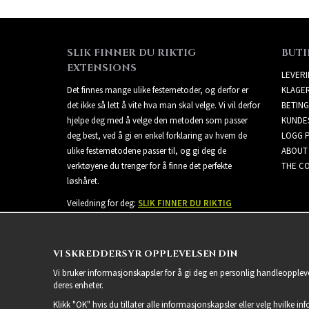
SLIK FINNER DU RIKTIG
BUTI
EXTENSIONS
LEVER
Det finnes mange ulike festemetoder, og derfor er
KLAGE
det ikke så lett å vite hva man skal velge. Vi vil derfor
BETING
hjelpe deg med å velge den metoden som passer
KUNDE
deg best, ved å gi en enkel forklaring av hvem de
LOGG 
ulike festemetodene passer til, og gi deg de
ABOUT
verktøyene du trenger for å finne det perfekte
THE CO
løshåret.
Veiledning for deg:
SLIK FINNER DU RIKTIG
EXTENSIONS
VI SKREDDERSYR OPPLEVELSEN DIN
Vi bruker informasjonskapsler for å gi deg en personlig handleoppleve
deres enheter.
Klikk "OK" hvis du tillater alle informasjonskapsler eller velg hvilke in