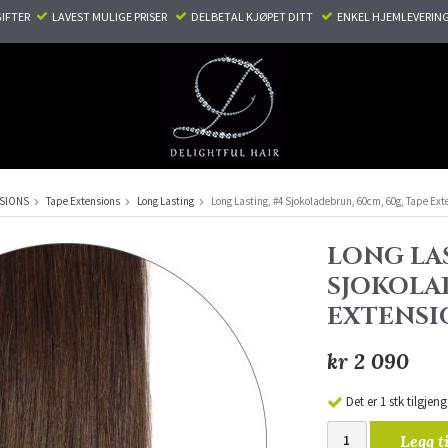
TER ​ ​
LAVEST MULIGE PRISER ​
DELBETAL KJØPET DITT ​
ENKEL HJEMLEVERING
NSIONS
Tape Extensions
Long Lasting
Long Lasting, #4 Sjokoladebrun, 60cm, 60g, Tape Ext
LONG LAS
SJOKOLAD
EXTENSI
kr 2 090
Det er 1 stk tilgjeng
Legg t