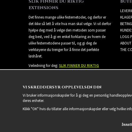
SLIK FINNER DU RIKTIG
BUTI
EXTENSIONS
LEVER
Det finnes mange ulike festemetoder, og derfor er
KLAGE
det ikke så lett å vite hva man skal velge. Vi vil derfor
BETING
hjelpe deg med å velge den metoden som passer
KUNDE
deg best, ved å gi en enkel forklaring av hvem de
LOGG 
ulike festemetodene passer til, og gi deg de
ABOUT
verktøyene du trenger for å finne det perfekte
THE CO
løshåret.
Veiledning for deg:
SLIK FINNER DU RIKTIG
EXTENSIONS
VI SKREDDERSYR OPPLEVELSEN DIN
Vi bruker informasjonskapsler for å gi deg en personlig handleoppleve
deres enheter.
Klikk "OK" hvis du tillater alle informasjonskapsler eller velg hvilke in
Innsti