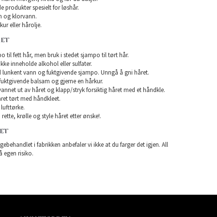
e produkter spesielt for løshår.
 og klorvann.
ur eller hårolje.
RET
 til fett hår, men bruk i stedet sjampo til tørt hår.
e inneholde alkohol eller sulfater.
 lunkent vann og fuktgivende sjampo. Unngå å gni håret.
uktgivende balsam og gjerne en hårkur.
 vannet ut av håret og klapp/stryk forsiktig håret med et håndkle.
ret tørt med håndkleet.
lufttørke.
rette, krølle og style håret etter ønske!.
RET
gebehandlet i fabrikken anbefaler vi ikke at du farger det igjen. All
å egen risiko.