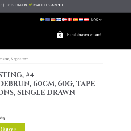
S (1-3 UKEDAGER)
KVALITETSGARANTI
Handlekurven er tom!
0
ensions, Single drawn
TING, #4
EBRUN, 60CM, 60G, TAPE
ONS, SINGLE DRAWN
elig
il kurv »