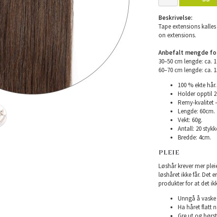
Beskrivelse:
Tape extensions kalles 
on extensions.
Anbefalt mengde for 
30–50 cm lengde: ca. 
60–70 cm lengde: ca. 
100 % ekte hår.
Holder opptil 
Remy-kvalitet –
Lengde: 60cm.
Vekt: 60g.
Antall: 20 stykke
Bredde: 4cm.
PLEIE
Løshår krever mer plei
løshåret ikke får. Det 
produkter for at det ikk
Unngå å vaske h
Ha håret flatt n
Gre ut og børst