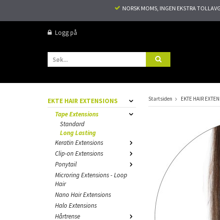
NORSK MOMS, INGEN EKSTRA TOLLAVGIF
Logg på
Startsiden
EKTE HAIR EXTE
EKTE HAIR EXTENSIONS
Tape Extensions
Standard
Long Lasting
Keratin Extensions
Clip-on Extensions
Ponytail
Microring Extensions - Loop
Hair
Nano Hair Extensions
Halo Extensions
Hårtrense