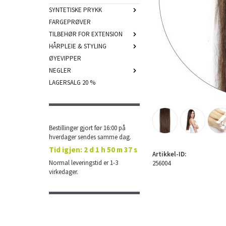
SYNTETISKE PRYKK
FARGEPRØVER
TILBEHØR FOR EXTENSION
HÅRPLEIE & STYLING
ØYEVIPPER
NEGLER
LAGERSALG 20 %
Bestillinger gjort før 16:00 på
hverdager sendes samme dag.
Tid igjen:
2 d 1 h 50 m 36 s
Artikkel-ID:
Normal leveringstid er 1-3
256004
virkedager.