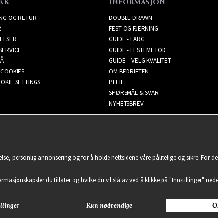
KK
INFORMASJON
ING OG RETUR
DOUBLE DRAWN
R
FEST OG FJERNING
ELSER
GUIDE - FARGE
SERVICE
GUIDE - FESTEMETOD
PÅ
GUIDE – VELG KVALITET
 COOKIES
OM BEDRIFTEN
OKIE SETTINGS
PLEIE
SPØRSMÅL & SVAR
NYHETSBREV
lse, personlig annonsering og for å holde nettsidene våre pålitelige og sikre. For d
formasjonskapsler du tillater og hvilke du vil slå av ved å klikke på "Innstillinger" nede
llinger
Kun nødvendige
O
2021 Delightful Hair