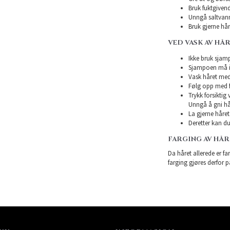
Bruk fuktgivend
Unngå saltvann
Bruk gjerne hårk
VED VASK AV HÅ
Ikke bruk sjampo
Sjampoen må ikk
Vask håret med
Følg opp med f
Trykk forsiktig
Unngå å gni hå
La gjerne håret 
Deretter kan du 
FARGING AV HÅ
Da håret allerede er far
farging gjøres derfor p