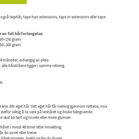
også teiphår, tape hair extensions, tape in extensions eller tape-
en full hårforlengelse:
100–150 gram
150–200 gram
24 måneder, avhengig av pleie.
 alle hårstråene ligger i samme retning.
r.
e enn ditt eget hår. Ditt eget hår får næring gjennom røttene, noe
er derfor viktig å ta vare på løshåret og bruke fuktgivende
e skal bli tørt og tovete eller miste glansen.
året i minst 48 timer etter innsetting.
år du sover eller trener.
 håret morgen, kveld og før du dusjer.