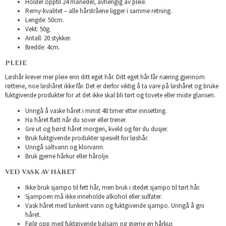
Holder opptil 24 måneder, avhengig av pleie.
Remy-kvalitet – alle hårstråene ligger i samme retning.
Lengde: 50cm.
Vekt: 50g.
Antall: 20 stykker.
Bredde: 4cm.
PLEIE
Løshår krever mer pleie enn ditt eget hår. Ditt eget hår får næring gjennom
røttene, noe løshåret ikke får. Det er derfor viktig å ta vare på løshåret og bruke
fuktgivende produkter for at det ikke skal bli tørt og tovete eller miste glansen.
Unngå å vaske håret i minst 48 timer etter innsetting.
Ha håret flatt når du sover eller trener.
Gre ut og børst håret morgen, kveld og før du dusjer.
Bruk fuktgivende produkter spesielt for løshår.
Unngå saltvann og klorvann.
Bruk gjerne hårkur eller hårolje.
VED VASK AV HÅRET
Ikke bruk sjampo til fett hår, men bruk i stedet sjampo til tørt hår.
Sjampoen må ikke inneholde alkohol eller sulfater.
Vask håret med lunkent vann og fuktgivende sjampo. Unngå å gni
håret.
Følg opp med fuktgivende balsam og gjerne en hårkur.