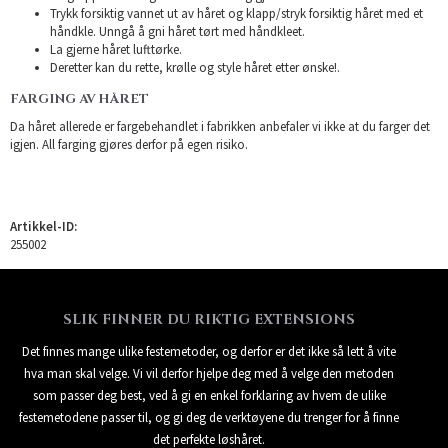
Trykk forsiktig vannet ut av håret og klapp/stryk forsiktig håret med et
håndkle. Unngå å gni håret tørt med håndkleet.
La gjerne håret lufttørke.
Deretter kan du rette, krølle og style håret etter ønske!.
FARGING AV HÅRET
Da håret allerede er fargebehandlet i fabrikken anbefaler vi ikke at du farger det
igjen. All farging gjøres derfor på egen risiko.
Artikkel-ID:
255002
SLIK FINNER DU RIKTIG EXTENSIONS
Det finnes mange ulike festemetoder, og derfor er det ikke så lett å vite
hva man skal velge. Vi vil derfor hjelpe deg med å velge den metoden
som passer deg best, ved å gi en enkel forklaring av hvem de ulike
festemetodene passer til, og gi deg de verktøyene du trenger for å finne
det perfekte løshåret.