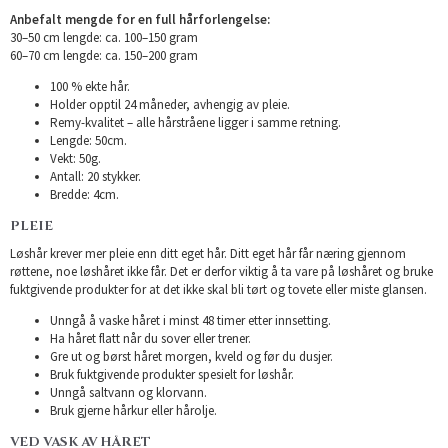
Anbefalt mengde for en full hårforlengelse:
30–50 cm lengde: ca. 100–150 gram
60–70 cm lengde: ca. 150–200 gram
100 % ekte hår.
Holder opptil 24 måneder, avhengig av pleie.
Remy-kvalitet – alle hårstråene ligger i samme retning.
Lengde: 50cm.
Vekt: 50g.
Antall: 20 stykker.
Bredde: 4cm.
PLEIE
Løshår krever mer pleie enn ditt eget hår. Ditt eget hår får næring gjennom
røttene, noe løshåret ikke får. Det er derfor viktig å ta vare på løshåret og bruke
fuktgivende produkter for at det ikke skal bli tørt og tovete eller miste glansen.
Unngå å vaske håret i minst 48 timer etter innsetting.
Ha håret flatt når du sover eller trener.
Gre ut og børst håret morgen, kveld og før du dusjer.
Bruk fuktgivende produkter spesielt for løshår.
Unngå saltvann og klorvann.
Bruk gjerne hårkur eller hårolje.
VED VASK AV HÅRET