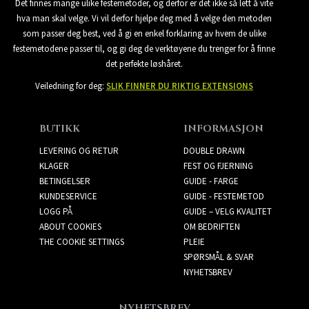
Det finnes mange ulike festemetoder, og derfor er det ikke så lett å vite
hva man skal velge. Vi vil derfor hjelpe deg med å velge den metoden
som passer deg best, ved å gi en enkel forklaring av hvem de ulike
festemetodene passer til, og gi deg de verktøyene du trenger for å finne
det perfekte løshåret.
Veiledning for deg:
SLIK FINNER DU RIKTIG EXTENSIONS
BUTIKK
INFORMASJON
LEVERING OG RETUR
DOUBLE DRAWN
KLAGER
FEST OG FJERNING
BETINGELSER
GUIDE - FARGE
KUNDESERVICE
GUIDE - FESTEMETOD
LOGG PÅ
GUIDE – VELG KVALITET
ABOUT COOKIES
OM BEDRIFTEN
THE COOKIE SETTINGS
PLEIE
SPØRSMÅL & SVAR
NYHETSBREV
NYHETSBREV