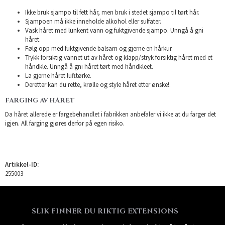
Ikke bruk sjampo til fett hår, men bruk i stedet sjampo til tørt hår.
Sjampoen må ikke inneholde alkohol eller sulfater.
Vask håret med lunkent vann og fuktgivende sjampo. Unngå å gni
håret.
Følg opp med fuktgivende balsam og gjerne en hårkur.
Trykk forsiktig vannet ut av håret og klapp/stryk forsiktig håret med et
håndkle. Unngå å gni håret tørt med håndkleet.
La gjerne håret lufttørke.
Deretter kan du rette, krølle og style håret etter ønske!.
FARGING AV HÅRET
Da håret allerede er fargebehandlet i fabrikken anbefaler vi ikke at du farger det
igjen. All farging gjøres derfor på egen risiko.
Artikkel-ID:
255003
SLIK FINNER DU RIKTIG EXTENSIONS