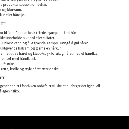
e produkter spesielt for løshår.
 og klorvann.
ur eller hårolje.
RET
 til fett hår, men bruk i stedet sjampo til tørt hår.
e inneholde alkohol eller sulfater.
 lunkent vann og fuktgivende sjampo. Unngå å gni håret.
uktgivende balsam og gjerne en hårkur.
 vannet ut av håret og klapp/stryk forsiktig håret med et håndkle.
ret tørt med håndkleet.
lufttørke.
rette, krølle og style håret etter ønske!.
RET
gebehandlet i fabrikken anbefaler vi ikke at du farger det igjen. All
å egen risiko.