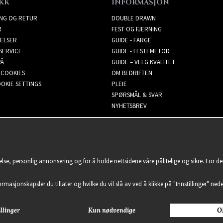
KK
INFORMASJON
ING OG RETUR
DOUBLE DRAWN
R
FEST OG FJERNING
ELSER
GUIDE - FARGE
SERVICE
GUIDE - FESTEMETOD
PÅ
GUIDE – VELG KVALITET
 COOKIES
OM BEDRIFTEN
OKIE SETTINGS
PLEIE
SPØRSMÅL & SVAR
NYHETSBREV
lse, personlig annonsering og for å holde nettsidene våre pålitelige og sikre. For d
formasjonskapsler du tillater og hvilke du vil slå av ved å klikke på "Innstillinger" nede
llinger
Kun nødvendige
O
2021 Delightful Hair