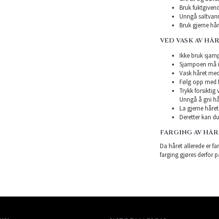
Bruk fuktgivend
Unngå saltvann
Bruk gjerne hårk
VED VASK AV HÅ
Ikke bruk sjampo
Sjampoen må ikk
Vask håret med
Følg opp med f
Trykk forsiktig
Unngå å gni hå
La gjerne håret 
Deretter kan du 
FARGING AV HÅ
Da håret allerede er far
farging gjøres derfor p