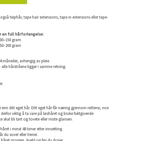
også teiphår, tape hair extensions, tape in extensions eller tape-
en full hårforlengelse:
100–150 gram
150–200 gram
24 måneder, avhengig av pleie.
 alle hårstråene ligger i samme retning.
r.
e enn ditt eget hår. Ditt eget hår får næring gjennom røttene, noe
er derfor viktig å ta vare på løshåret og bruke fuktgivende
e skal bli tørt og tovete eller miste glansen.
året i minst 48 timer etter innsetting.
år du sover eller trener.
 håret morgen, kveld og før du dusjer.