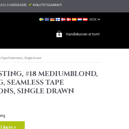
S (1-3 UKEDAGER)
KVALITETSGARANTI
Handlekurven er tom!
0
s Tape Extensions, Single drawn
STING, #18 MEDIUMBLOND,
G, SEAMLESS TAPE
ONS, SINGLE DRAWN
elig
il kurv »