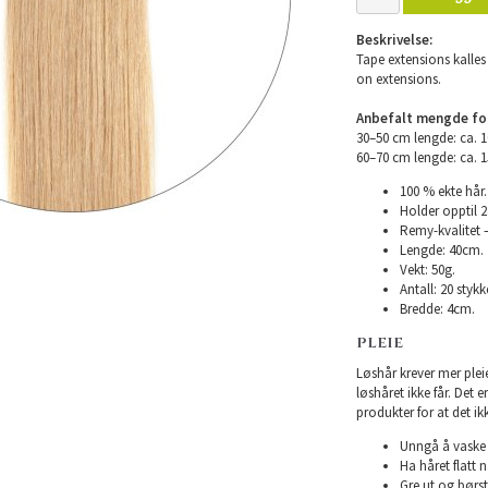
Beskrivelse:
Tape extensions kalles 
on extensions.
Anbefalt mengde for 
30–50 cm lengde: ca. 
60–70 cm lengde: ca. 
100 % ekte hår.
Holder opptil 
Remy-kvalitet –
Lengde: 40cm.
Vekt: 50g.
Antall: 20 stykke
Bredde: 4cm.
PLEIE
Løshår krever mer plei
løshåret ikke får. Det 
produkter for at det ikk
Unngå å vaske h
Ha håret flatt n
Gre ut og børst