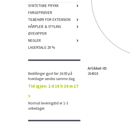
SYNTETISKE PRYKK
FARGEPRØVER
TILBEHØR FOR EXTENSION
HÅRPLEIE & STYLING
ØYEVIPPER
NEGLER
LAGERSALG 20 %
Artikkel-ID:
Bestillinger gjort før 16:00 på
264018
hverdager sendes samme dag.
Tid igjen:
2 d 18 h 16 m 17
s
Normal leveringstid er 1-3
virkedager.