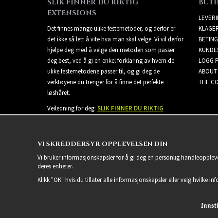
SLIK FINNER DU RIKTIG
BUTI
EXTENSIONS
LEVER
Det finnes mange ulike festemetoder, og derfor er
KLAGE
det ikke så lett å vite hva man skal velge. Vi vil derfor
BETING
hjelpe deg med å velge den metoden som passer
KUNDE
deg best, ved å gi en enkel forklaring av hvem de
LOGG 
ulike festemetodene passer til, og gi deg de
ABOUT
verktøyene du trenger for å finne det perfekte
THE CO
løshåret.
Veiledning for deg:
SLIK FINNER DU RIKTIG
EXTENSIONS
VI SKREDDERSYR OPPLEVELSEN DIN
Vi bruker informasjonskapsler for å gi deg en personlig handleoppleve
deres enheter.
Klikk "OK" hvis du tillater alle informasjonskapsler eller velg hvilke in
Innsti