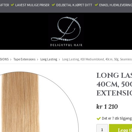
TER ​ ​
LAVEST MULIGE PRISER ​
DELBETAL KJØPET DITT ​
ENKEL HJEMLEVERING
NSIONS
Tape Extensions
Long Lasting
Long Lasting, #18 Mediumblond, 40cm, 50g, Seamles
LONG LA
40CM, 50
EXTENSI
kr 1 210
Det er 7 stk tilgjeng
Legg t