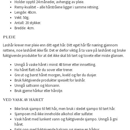
Holder opptil 24 måneder, avhengig av pleie.
Remy-kvalitet – alle hårstråene ligger i samme retning.
Lengde: 40cm.
Vekt: 50g.
Antall: 20 stykker.
Bredde: 4cm.
PLEIE
Løshår krever mer pleie enn ditt eget hår. Ditt eget hår får næring gjennom
røttene, noe løshåret ikke får. Det er derfor viktig å ta vare på løshåret og bruke
fuktgivende produkter for at det ikke skal bli tørt og tovete eller miste glansen.
Unngå å vaske håret i minst 48 timer etter innsetting.
Ha håret flatt når du sover eller trener.
Gre ut og børst håret morgen, kveld og før du dusjer.
Bruk fuktgivende produkter spesielt for løshår.
Unngå saltvann og klorvann.
Bruk gjerne hårkur eller hårolje.
VED VASK AV HÅRET
Ikke bruk sjampo til fett hår, men bruk i stedet sjampo til tørt hår.
Sjampoen må ikke inneholde alkohol eller sulfater.
Vask håret med lunkent vann og fuktgivende sjampo. Unngå å gni
håret.
Følg opp med fuktgivende balsam og gjerne en hårkur.