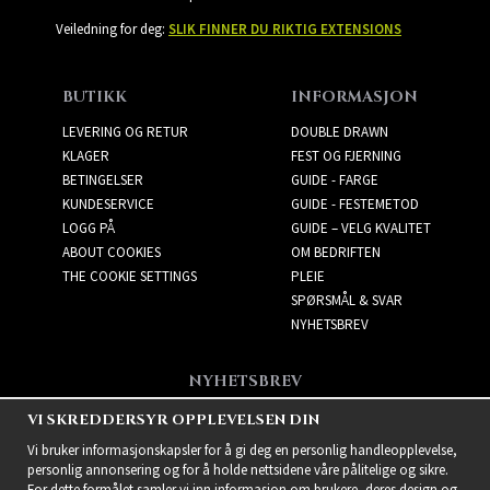
Veiledning for deg:
SLIK FINNER DU RIKTIG EXTENSIONS
BUTIKK
INFORMASJON
LEVERING OG RETUR
DOUBLE DRAWN
KLAGER
FEST OG FJERNING
BETINGELSER
GUIDE - FARGE
KUNDESERVICE
GUIDE - FESTEMETOD
LOGG PÅ
GUIDE – VELG KVALITET
ABOUT COOKIES
OM BEDRIFTEN
THE COOKIE SETTINGS
PLEIE
SPØRSMÅL & SVAR
NYHETSBREV
NYHETSBREV
Få de beste tilbudene og
VI SKREDDERSYR OPPLEVELSEN DIN
spennende nye produkter!
Vi bruker informasjonskapsler for å gi deg en personlig handleopplevelse,
personlig annonsering og for å holde nettsidene våre pålitelige og sikre.
For dette formålet samler vi inn informasjon om brukere, deres design og