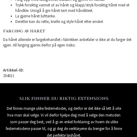
Trykk forsiktig vannet ut av håret og klapp/stryk forsiktig håret med et
håndkle. Unngå å gni håret tørt med håndkleet.
La gjerne håret lufttørke.
Deretter kan du rette, krølle og style håret etter ønske!.
FARGING AV HÅRET
Da håret allerede er fargebehandlet i fabrikken anbefaler vi ikke at du farger det
igjen. All farging gjøres derfor på egen risiko.
Artikkel-ID:
254011
SLIK FINNER DU RIKTIG EXTENSIONS
Det finnes mange ulike festemetoder, og derfor er det ikke så lett å vite
hva man skal velge. Vi vil derfor hjelpe deg med å velge den metoden
som passer deg best, ved å gi en enkel forklaring av hvem de ulike
festemetodene passer til, og gi deg de verktøyene du trenger for å finne
det perfekte løshåret.