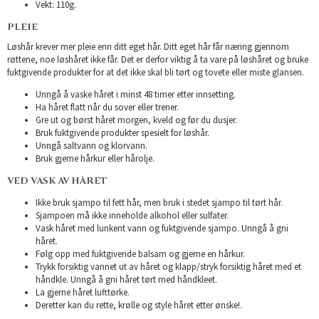
Vekt: 110g.
PLEIE
Løshår krever mer pleie enn ditt eget hår. Ditt eget hår får næring gjennom
røttene, noe løshåret ikke får. Det er derfor viktig å ta vare på løshåret og bruke
fuktgivende produkter for at det ikke skal bli tørt og tovete eller miste glansen.
Unngå å vaske håret i minst 48 timer etter innsetting.
Ha håret flatt når du sover eller trener.
Gre ut og børst håret morgen, kveld og før du dusjer.
Bruk fuktgivende produkter spesielt for løshår.
Unngå saltvann og klorvann.
Bruk gjerne hårkur eller hårolje.
VED VASK AV HÅRET
Ikke bruk sjampo til fett hår, men bruk i stedet sjampo til tørt hår.
Sjampoen må ikke inneholde alkohol eller sulfater.
Vask håret med lunkent vann og fuktgivende sjampo. Unngå å gni
håret.
Følg opp med fuktgivende balsam og gjerne en hårkur.
Trykk forsiktig vannet ut av håret og klapp/stryk forsiktig håret med et
håndkle. Unngå å gni håret tørt med håndkleet.
La gjerne håret lufttørke.
Deretter kan du rette, krølle og style håret etter ønske!.