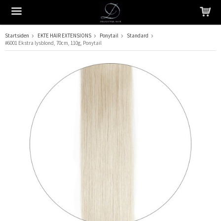
Startsiden
EKTE HAIR EXTENSIONS
Ponytail
Standard
#6001 Ekstra lysblond, 70cm, 110g, Ponytail
Produktet har blitt lagt til i handlekurven din