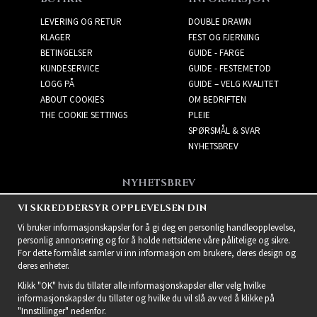
LEVERING OG RETUR
DOUBLE DRAWN
KLAGER
FEST OG FJERNING
BETINGELSER
GUIDE - FARGE
KUNDESERVICE
GUIDE - FESTEMETOD
LOGG PÅ
GUIDE – VELG KVALITET
ABOUT COOKIES
OM BEDRIFTEN
THE COOKIE SETTINGS
PLEIE
SPØRSMÅL & SVAR
NYHETSBREV
NYHETSBREV
Få de beste tilbudene og
VI SKREDDERSYR OPPLEVELSEN DIN
spennende nye produkter!
Vi bruker informasjonskapsler for å gi deg en personlig handleopplevelse,
personlig annonsering og for å holde nettsidene våre pålitelige og sikre.
For dette formålet samler vi inn informasjon om brukere, deres design og
deres enheter.
Klikk "OK" hvis du tillater alle informasjonskapsler eller velg hvilke
informasjonskapsler du tillater og hvilke du vil slå av ved å klikke på
"Innstillinger" nedenfor.