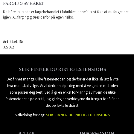
FARGING AV HÅRET
Da håret allerede er fargebehandlet i fabrikken anbefaler vi ikke at du farger det
igjen. All farging gjøres derfor på egen risiko.
Artikkel-ID:
327062
SLIK FINNER DU RIKTIG EXTENSIONS
Det finnes mange ulike festemetoder, og derfor er det ikke så lett å vite
hva man skal velge. Vi vil derfor hjelpe deg med å velge den metoden
som passer deg best, ved å gi en enkel forklaring av hvem de ulike
festemetodene passer til, og gi deg de verktøyene du trenger for å finne
det perfekte løshåret.
Veiledning for deg:
SLIK FINNER DU RIKTIG EXTENSIONS
BUTIKK
INFORMASJON