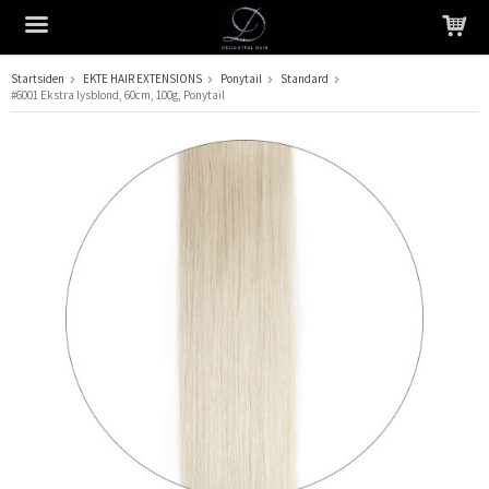
Startsiden
EKTE HAIR EXTENSIONS
Ponytail
Standard
#6001 Ekstra lysblond, 60cm, 100g, Ponytail
Produktet har blitt lagt til i handlekurven din