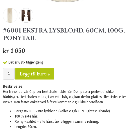
#6001 EKSTRA LYSBLOND, 60CM, 100G,
PONYTAIL
kr 1 650
Det er 6 stk tilgjengelig
Legg til kurv »
Beskrivelse:
Her finner du vår Clip-on-hestehale i ekte hår. Den passer perfekt til ulike
hårfrisyrer. Hestehalen er laget av ekte hår, og kan derfor glattes eller styles etter
ønske. Den festes enkelt ved å feste kammen og lukke borrelåsen.
Farge #6001 Ekstra lysblond (kalles også 10.9 Lightest Blonde).
100 % ekte hår.
Remy-kvalitet – alle hårstråene ligger i samme retning.
Lengde: 60cm.