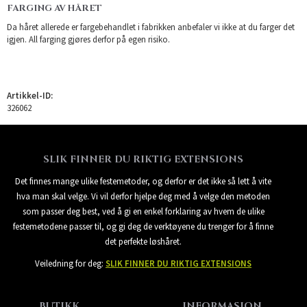
FARGING AV HÅRET
Da håret allerede er fargebehandlet i fabrikken anbefaler vi ikke at du farger det
igjen. All farging gjøres derfor på egen risiko.
Artikkel-ID:
326062
SLIK FINNER DU RIKTIG EXTENSIONS
Det finnes mange ulike festemetoder, og derfor er det ikke så lett å vite
hva man skal velge. Vi vil derfor hjelpe deg med å velge den metoden
som passer deg best, ved å gi en enkel forklaring av hvem de ulike
festemetodene passer til, og gi deg de verktøyene du trenger for å finne
det perfekte løshåret.
Veiledning for deg:
SLIK FINNER DU RIKTIG EXTENSIONS
BUTIKK
INFORMASJON