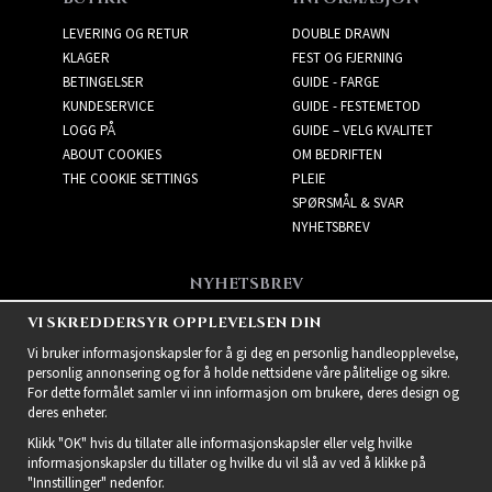
LEVERING OG RETUR
DOUBLE DRAWN
KLAGER
FEST OG FJERNING
BETINGELSER
GUIDE - FARGE
KUNDESERVICE
GUIDE - FESTEMETOD
LOGG PÅ
GUIDE – VELG KVALITET
ABOUT COOKIES
OM BEDRIFTEN
THE COOKIE SETTINGS
PLEIE
SPØRSMÅL & SVAR
NYHETSBREV
NYHETSBREV
Få de beste tilbudene og
VI SKREDDERSYR OPPLEVELSEN DIN
spennende nye produkter!
Vi bruker informasjonskapsler for å gi deg en personlig handleopplevelse,
personlig annonsering og for å holde nettsidene våre pålitelige og sikre.
For dette formålet samler vi inn informasjon om brukere, deres design og
deres enheter.
Klikk "OK" hvis du tillater alle informasjonskapsler eller velg hvilke
informasjonskapsler du tillater og hvilke du vil slå av ved å klikke på
"Innstillinger" nedenfor.