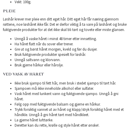
Vekt: 100g.
PLEIE
Løshår krever mer pleie enn ditt eget hår. Ditt eget hår får næring gjennom
røttene, noe løshåret ikke får. Det er derfor viktig å ta vare på løshåret og bruke
fuktgivende produkter for at det ikke skal bli tørt og tovete eller miste glansen.
Unngå å vaske håret i minst 48 timer etter innsetting.
Ha håret flatt når du sover eller trener.
Gre ut og børst håret morgen, kveld og før du dusjer.
Bruk fuktgivende produkter spesielt for løshår.
Unngå saltvann og klorvann.
Bruk gjerne hårkur eller hårolje.
VED VASK AV HÅRET
Ikke bruk sjampo til fett hår, men bruk i stedet sjampo til tørt hår.
Sjampoen må ikke inneholde alkohol eller sulfater.
Vask håret med lunkent vann og fuktgivende sjampo. Unngå å gni
håret.
Følg opp med fuktgivende balsam og gjerne en hårkur.
Trykk forsiktig vannet ut av håret og klapp/stryk forsiktig håret med et
håndkle. Unngå å gni håret tørt med håndkleet.
La gjerne håret lufttørke.
Deretter kan du rette, krølle og style håret etter ønske!.