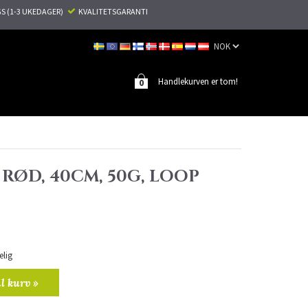
S (1-3 UKEDAGER)
KVALITETSGARANTI
Handlekurven er tom!
0
 RØD, 40CM, 50G, LOOP
elig
il kurv »