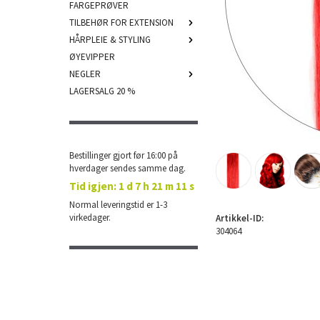
FARGEPRØVER
TILBEHØR FOR EXTENSION
HÅRPLEIE & STYLING
ØYEVIPPER
NEGLER
LAGERSALG 20 %
Bestillinger gjort før 16:00 på
hverdager sendes samme dag.
Tid igjen:
1 d 7 h 21 m 10 s
Normal leveringstid er 1-3
virkedager.
Artikkel-ID:
304064