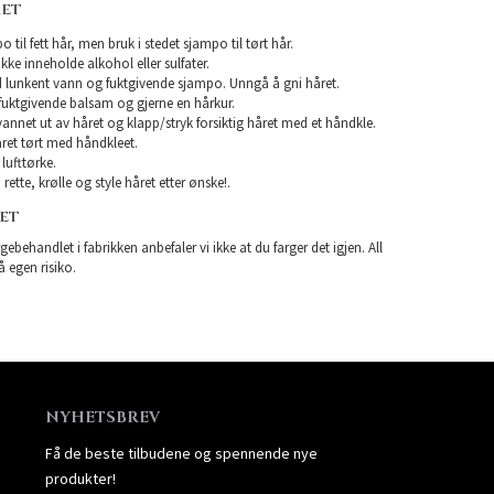
RET
 til fett hår, men bruk i stedet sjampo til tørt hår.
e inneholde alkohol eller sulfater.
 lunkent vann og fuktgivende sjampo. Unngå å gni håret.
uktgivende balsam og gjerne en hårkur.
 vannet ut av håret og klapp/stryk forsiktig håret med et håndkle.
ret tørt med håndkleet.
lufttørke.
rette, krølle og style håret etter ønske!.
RET
gebehandlet i fabrikken anbefaler vi ikke at du farger det igjen. All
å egen risiko.
NYHETSBREV
Få de beste tilbudene og spennende nye
produkter!