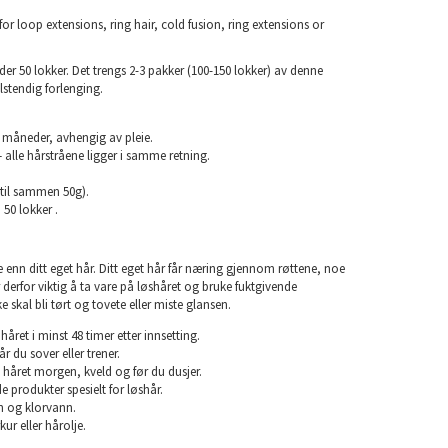
or loop extensions, ring hair, cold fusion, ring extensions or
r 50 lokker. Det trengs 2-3 pakker (100-150 lokker) av denne
llstendig forlenging.
6 måneder, avhengig av pleie.
 alle hårstråene ligger i samme retning.
(til sammen 50g).
 50 lokker .
e enn ditt eget hår. Ditt eget hår får næring gjennom røttene, noe
er derfor viktig å ta vare på løshåret og bruke fuktgivende
e skal bli tørt og tovete eller miste glansen.
året i minst 48 timer etter innsetting.
år du sover eller trener.
 håret morgen, kveld og før du dusjer.
e produkter spesielt for løshår.
 og klorvann.
ur eller hårolje.