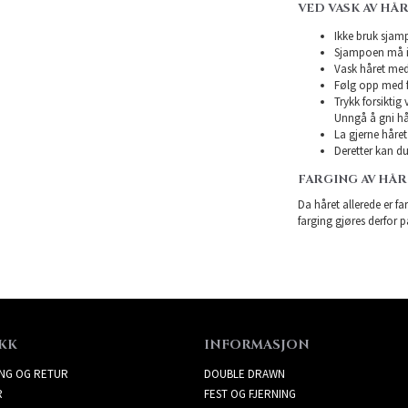
VED VASK AV HÅ
Ikke bruk sjampo
Sjampoen må ikk
Vask håret med
Følg opp med f
Trykk forsiktig
Unngå å gni hå
La gjerne håret 
Deretter kan du 
FARGING AV HÅ
Da håret allerede er far
farging gjøres derfor p
KK
INFORMASJON
ING OG RETUR
DOUBLE DRAWN
R
FEST OG FJERNING