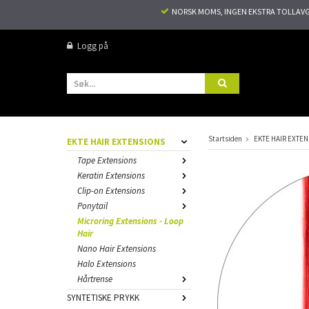
NORSK MOMS, INGEN EKSTRA TOLLAVGIF
Logg på
Startsiden
EKTE HAIR EXTE
EKTE HAIR EXTENSIONS
Tape Extensions
Keratin Extensions
Clip-on Extensions
Ponytail
Microring Extensions - Loop
Hair
Nano Hair Extensions
Halo Extensions
Hårtrense
SYNTETISKE PRYKK