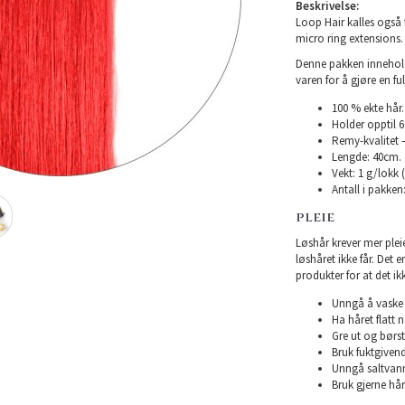
Beskrivelse:
Loop Hair kalles også f
micro ring extensions.
Denne pakken inneholde
varen for å gjøre en fu
100 % ekte hår.
Holder opptil 
Remy-kvalitet –
Lengde: 40cm.
Vekt: 1 g/lokk 
Antall i pakken:
PLEIE
Løshår krever mer plei
løshåret ikke får. Det 
produkter for at det ikk
Unngå å vaske h
Ha håret flatt n
Gre ut og børst
Bruk fuktgivend
Unngå saltvann
Bruk gjerne hårk