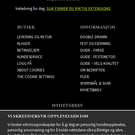
Veiledning for deg:
SLIK FINNER DU RIKTIG EXTENSIONS
BUTIKK
INFORMASJON
LEVERING OG RETUR
DOUBLE DRAWN
KLAGER
FEST OG FJERNING
BETINGELSER
GUIDE - FARGE
KUNDESERVICE
GUIDE - FESTEMETOD
LOGG PÅ
GUIDE – VELG KVALITET
ABOUT COOKIES
OM BEDRIFTEN
THE COOKIE SETTINGS
PLEIE
SPØRSMÅL & SVAR
NYHETSBREV
NYHETSBREV
Få de beste tilbudene og
VI SKREDDERSYR OPPLEVELSEN DIN
spennende nye produkter!
Vi bruker informasjonskapsler for å gi deg en personlig handleopplevelse,
personlig annonsering og for å holde nettsidene våre pålitelige og sikre.