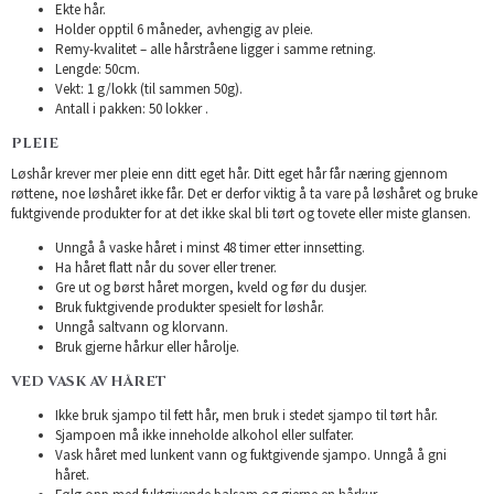
Ekte hår.
Holder opptil 6 måneder, avhengig av pleie.
Remy-kvalitet – alle hårstråene ligger i samme retning.
Lengde: 50cm.
Vekt: 1 g/lokk (til sammen 50g).
Antall i pakken: 50 lokker .
PLEIE
Løshår krever mer pleie enn ditt eget hår. Ditt eget hår får næring gjennom
røttene, noe løshåret ikke får. Det er derfor viktig å ta vare på løshåret og bruke
fuktgivende produkter for at det ikke skal bli tørt og tovete eller miste glansen.
Unngå å vaske håret i minst 48 timer etter innsetting.
Ha håret flatt når du sover eller trener.
Gre ut og børst håret morgen, kveld og før du dusjer.
Bruk fuktgivende produkter spesielt for løshår.
Unngå saltvann og klorvann.
Bruk gjerne hårkur eller hårolje.
VED VASK AV HÅRET
Ikke bruk sjampo til fett hår, men bruk i stedet sjampo til tørt hår.
Sjampoen må ikke inneholde alkohol eller sulfater.
Vask håret med lunkent vann og fuktgivende sjampo. Unngå å gni
håret.