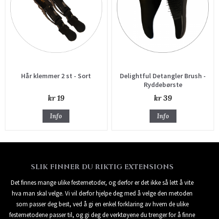
Hår klemmer 2 st - Sort
Delightful Detangler Brush -
Ryddebørste
kr 19
kr 39
Info
Info
SLIK FINNER DU RIKTIG EXTENSIONS
Det finnes mange ulike festemetoder, og derfor er det ikke så lett å vite
hva man skal velge. Vi vil derfor hjelpe deg med å velge den metoden
som passer deg best, ved å gi en enkel forklaring av hvem de ulike
festemetodene passer til, og gi deg de verktøyene du trenger for å finne