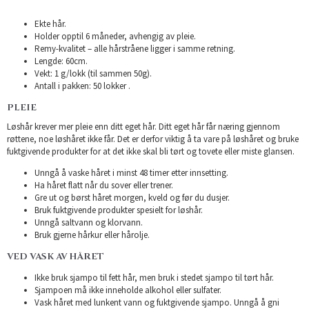
Ekte hår.
Holder opptil 6 måneder, avhengig av pleie.
Remy-kvalitet – alle hårstråene ligger i samme retning.
Lengde: 60cm.
Vekt: 1 g/lokk (til sammen 50g).
Antall i pakken: 50 lokker .
PLEIE
Løshår krever mer pleie enn ditt eget hår. Ditt eget hår får næring gjennom
røttene, noe løshåret ikke får. Det er derfor viktig å ta vare på løshåret og bruke
fuktgivende produkter for at det ikke skal bli tørt og tovete eller miste glansen.
Unngå å vaske håret i minst 48 timer etter innsetting.
Ha håret flatt når du sover eller trener.
Gre ut og børst håret morgen, kveld og før du dusjer.
Bruk fuktgivende produkter spesielt for løshår.
Unngå saltvann og klorvann.
Bruk gjerne hårkur eller hårolje.
VED VASK AV HÅRET
Ikke bruk sjampo til fett hår, men bruk i stedet sjampo til tørt hår.
Sjampoen må ikke inneholde alkohol eller sulfater.
Vask håret med lunkent vann og fuktgivende sjampo. Unngå å gni