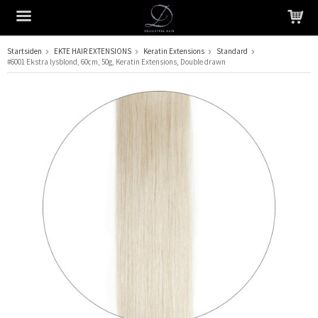
Startsiden
EKTE HAIR EXTENSIONS
Keratin Extensions
Standard
#6001 Ekstra lysblond, 60cm, 50g, Keratin Extensions, Double drawn
Produktet har blitt lagt til i handlekurven din