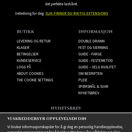
det perfekte løshåret.
Veiledning for deg:
SLIK FINNER DU RIKTIG EXTENSIONS
BUTIKK
INFORMASJON
LEVERING OG RETUR
DOUBLE DRAWN
KLAGER
FEST OG FJERNING
BETINGELSER
GUIDE - FARGE
KUNDESERVICE
GUIDE - FESTEMETOD
LOGG PÅ
GUIDE – VELG KVALITET
ABOUT COOKIES
OM BEDRIFTEN
THE COOKIE SETTINGS
PLEIE
SPØRSMÅL & SVAR
NYHETSBREV
NYHETSBREV
Få de beste tilbudene og
VI SKREDDERSYR OPPLEVELSEN DIN
spennende nye produkter!
Vi bruker informasjonskapsler for å gi deg en personlig handleopplevelse,