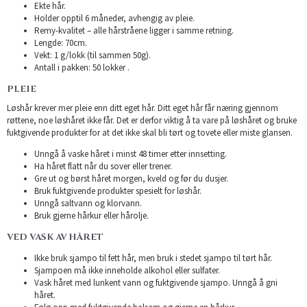
Ekte hår.
Holder opptil 6 måneder, avhengig av pleie.
Remy-kvalitet – alle hårstråene ligger i samme retning.
Lengde: 70cm.
Vekt: 1 g/lokk (til sammen 50g).
Antall i pakken: 50 lokker .
PLEIE
Løshår krever mer pleie enn ditt eget hår. Ditt eget hår får næring gjennom
røttene, noe løshåret ikke får. Det er derfor viktig å ta vare på løshåret og bruke
fuktgivende produkter for at det ikke skal bli tørt og tovete eller miste glansen.
Unngå å vaske håret i minst 48 timer etter innsetting.
Ha håret flatt når du sover eller trener.
Gre ut og børst håret morgen, kveld og før du dusjer.
Bruk fuktgivende produkter spesielt for løshår.
Unngå saltvann og klorvann.
Bruk gjerne hårkur eller hårolje.
VED VASK AV HÅRET
Ikke bruk sjampo til fett hår, men bruk i stedet sjampo til tørt hår.
Sjampoen må ikke inneholde alkohol eller sulfater.
Vask håret med lunkent vann og fuktgivende sjampo. Unngå å gni
håret.