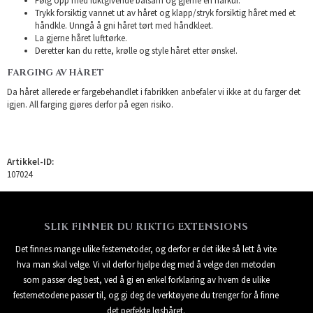
Følg opp med fuktgivende balsam og gjerne en hårkur.
Trykk forsiktig vannet ut av håret og klapp/stryk forsiktig håret med et
håndkle. Unngå å gni håret tørt med håndkleet.
La gjerne håret lufttørke.
Deretter kan du rette, krølle og style håret etter ønske!.
FARGING AV HÅRET
Da håret allerede er fargebehandlet i fabrikken anbefaler vi ikke at du farger det
igjen. All farging gjøres derfor på egen risiko.
Artikkel-ID:
107024
SLIK FINNER DU RIKTIG EXTENSIONS
Det finnes mange ulike festemetoder, og derfor er det ikke så lett å vite
hva man skal velge. Vi vil derfor hjelpe deg med å velge den metoden
som passer deg best, ved å gi en enkel forklaring av hvem de ulike
festemetodene passer til, og gi deg de verktøyene du trenger for å finne
det perfekte løshåret.