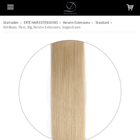
Startsiden
EKTE HAIR EXTENSIONS
Keratin Extensions
Standard
#24 Blond, 70cm, 50g, Keratin Extensions, Single drawn
Produktet har blitt lagt til i handlekurven din