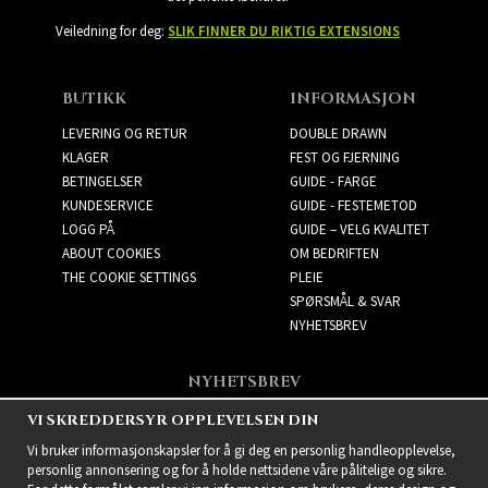
Veiledning for deg:
SLIK FINNER DU RIKTIG EXTENSIONS
BUTIKK
INFORMASJON
LEVERING OG RETUR
DOUBLE DRAWN
KLAGER
FEST OG FJERNING
BETINGELSER
GUIDE - FARGE
KUNDESERVICE
GUIDE - FESTEMETOD
LOGG PÅ
GUIDE – VELG KVALITET
ABOUT COOKIES
OM BEDRIFTEN
THE COOKIE SETTINGS
PLEIE
SPØRSMÅL & SVAR
NYHETSBREV
NYHETSBREV
Få de beste tilbudene og
VI SKREDDERSYR OPPLEVELSEN DIN
spennende nye produkter!
Vi bruker informasjonskapsler for å gi deg en personlig handleopplevelse,
personlig annonsering og for å holde nettsidene våre pålitelige og sikre.