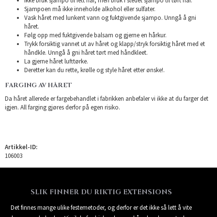
Ikke bruk sjampo til fett hår, men bruk i stedet sjampo til tørt hår.
Sjampoen må ikke inneholde alkohol eller sulfater.
Vask håret med lunkent vann og fuktgivende sjampo. Unngå å gni
håret.
Følg opp med fuktgivende balsam og gjerne en hårkur.
Trykk forsiktig vannet ut av håret og klapp/stryk forsiktig håret med et
håndkle. Unngå å gni håret tørt med håndkleet.
La gjerne håret lufttørke.
Deretter kan du rette, krølle og style håret etter ønske!.
FARGING AV HÅRET
Da håret allerede er fargebehandlet i fabrikken anbefaler vi ikke at du farger det
igjen. All farging gjøres derfor på egen risiko.
Artikkel-ID:
106003
SLIK FINNER DU RIKTIG EXTENSIONS
Det finnes mange ulike festemetoder, og derfor er det ikke så lett å vite