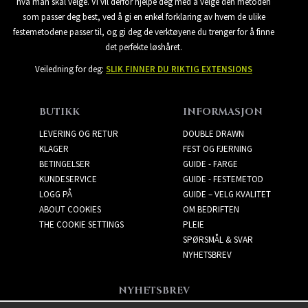
hva man skal velge. Vi vil derfor hjelpe deg med å velge den metoden
som passer deg best, ved å gi en enkel forklaring av hvem de ulike
festemetodene passer til, og gi deg de verktøyene du trenger for å finne
det perfekte løshåret.
Veiledning for deg:
SLIK FINNER DU RIKTIG EXTENSIONS
BUTIKK
INFORMASJON
LEVERING OG RETUR
DOUBLE DRAWN
KLAGER
FEST OG FJERNING
BETINGELSER
GUIDE - FARGE
KUNDESERVICE
GUIDE - FESTEMETOD
LOGG PÅ
GUIDE – VELG KVALITET
ABOUT COOKIES
OM BEDRIFTEN
THE COOKIE SETTINGS
PLEIE
SPØRSMÅL & SVAR
NYHETSBREV
NYHETSBREV