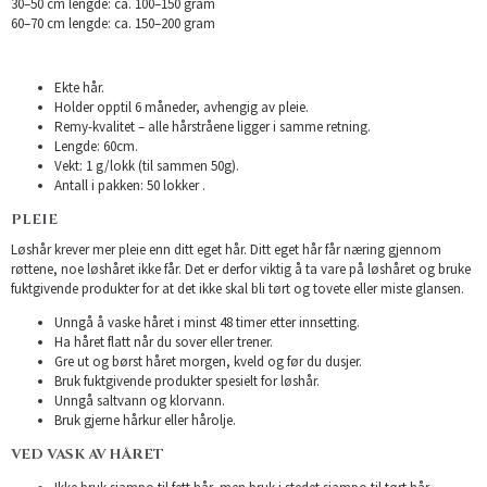
30–50 cm lengde: ca. 100–150 gram
60–70 cm lengde: ca. 150–200 gram
Ekte hår.
Holder opptil 6 måneder, avhengig av pleie.
Remy-kvalitet – alle hårstråene ligger i samme retning.
Lengde: 60cm.
Vekt: 1 g/lokk (til sammen 50g).
Antall i pakken: 50 lokker .
PLEIE
Løshår krever mer pleie enn ditt eget hår. Ditt eget hår får næring gjennom
røttene, noe løshåret ikke får. Det er derfor viktig å ta vare på løshåret og bruke
fuktgivende produkter for at det ikke skal bli tørt og tovete eller miste glansen.
Unngå å vaske håret i minst 48 timer etter innsetting.
Ha håret flatt når du sover eller trener.
Gre ut og børst håret morgen, kveld og før du dusjer.
Bruk fuktgivende produkter spesielt for løshår.
Unngå saltvann og klorvann.
Bruk gjerne hårkur eller hårolje.
VED VASK AV HÅRET