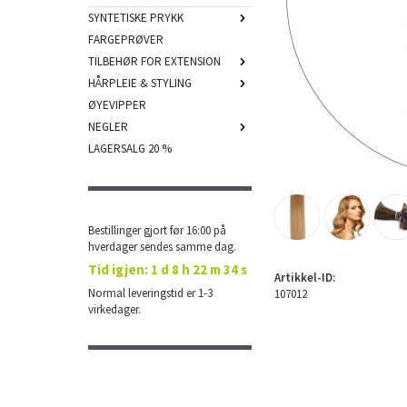
SYNTETISKE PRYKK
FARGEPRØVER
TILBEHØR FOR EXTENSION
HÅRPLEIE & STYLING
ØYEVIPPER
NEGLER
LAGERSALG 20 %
Bestillinger gjort før 16:00 på
hverdager sendes samme dag.
Tid igjen:
1 d 8 h 22 m 34 s
Artikkel-ID:
Normal leveringstid er 1-3
107012
virkedager.