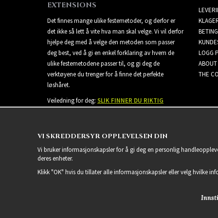
EXTENSIONS
LEVER
Det finnes mange ulike festemetoder, og derfor er
KLAGE
det ikke så lett å vite hva man skal velge. Vi vil derfor
BETING
hjelpe deg med å velge den metoden som passer
KUNDE
deg best, ved å gi en enkel forklaring av hvem de
LOGG 
ulike festemetodene passer til, og gi deg de
ABOUT
verktøyene du trenger for å finne det perfekte
THE CO
løshåret.
Veiledning for deg:
SLIK FINNER DU RIKTIG
EXTENSIONS
VI SKREDDERSYR OPPLEVELSEN DIN
Vi bruker informasjonskapsler for å gi deg en personlig handleoppleve
deres enheter.
Klikk "OK" hvis du tillater alle informasjonskapsler eller velg hvilke in
Innsti