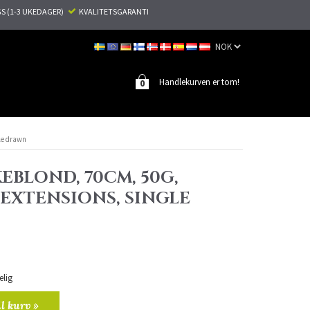
S (1-3 UKEDAGER)
KVALITETSGARANTI
Handlekurven er tom!
0
gle drawn
EBLOND, 70CM, 50G,
 EXTENSIONS, SINGLE
elig
il kurv »