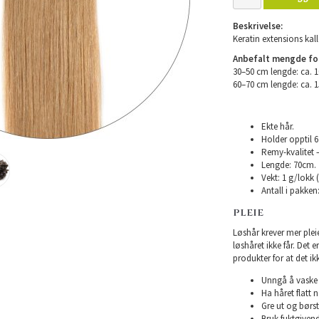
Beskrivelse:
Keratin extensions kall
Anbefalt mengde for 
30–50 cm lengde: ca. 
60–70 cm lengde: ca. 
Ekte hår.
Holder opptil 
Remy-kvalitet –
Lengde: 70cm.
Vekt: 1 g/lokk 
Antall i pakken:
PLEIE
Løshår krever mer plei
løshåret ikke får. Det 
produkter for at det ikk
Unngå å vaske h
Ha håret flatt n
Gre ut og børst
Bruk fuktgivend