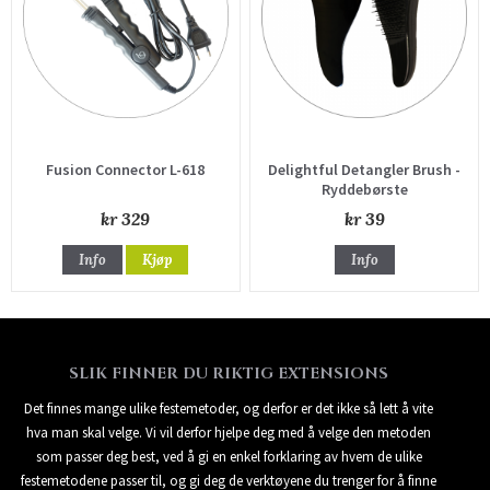
Fusion Connector L-618
Delightful Detangler Brush -
Ryddebørste
kr 329
kr 39
Info
Kjøp
Info
SLIK FINNER DU RIKTIG EXTENSIONS
Det finnes mange ulike festemetoder, og derfor er det ikke så lett å vite
hva man skal velge. Vi vil derfor hjelpe deg med å velge den metoden
som passer deg best, ved å gi en enkel forklaring av hvem de ulike
festemetodene passer til, og gi deg de verktøyene du trenger for å finne