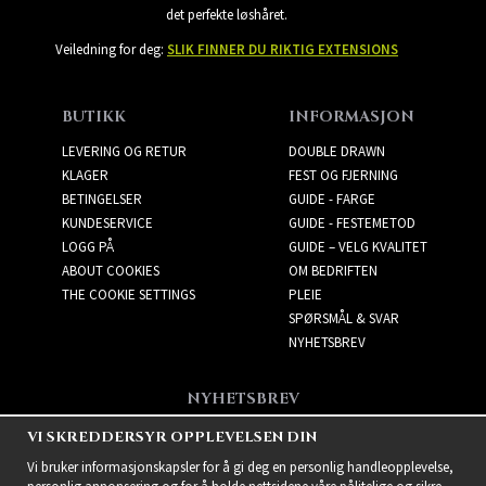
det perfekte løshåret.
Veiledning for deg:
SLIK FINNER DU RIKTIG EXTENSIONS
BUTIKK
INFORMASJON
LEVERING OG RETUR
DOUBLE DRAWN
KLAGER
FEST OG FJERNING
BETINGELSER
GUIDE - FARGE
KUNDESERVICE
GUIDE - FESTEMETOD
LOGG PÅ
GUIDE – VELG KVALITET
ABOUT COOKIES
OM BEDRIFTEN
THE COOKIE SETTINGS
PLEIE
SPØRSMÅL & SVAR
NYHETSBREV
NYHETSBREV
Få de beste tilbudene og
VI SKREDDERSYR OPPLEVELSEN DIN
spennende nye produkter!
Vi bruker informasjonskapsler for å gi deg en personlig handleopplevelse,