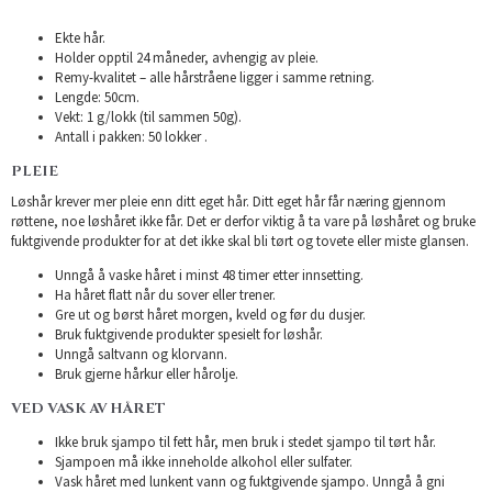
Ekte hår.
Holder opptil 24 måneder, avhengig av pleie.
Remy-kvalitet – alle hårstråene ligger i samme retning.
Lengde: 50cm.
Vekt: 1 g/lokk (til sammen 50g).
Antall i pakken: 50 lokker .
PLEIE
Løshår krever mer pleie enn ditt eget hår. Ditt eget hår får næring gjennom
røttene, noe løshåret ikke får. Det er derfor viktig å ta vare på løshåret og bruke
fuktgivende produkter for at det ikke skal bli tørt og tovete eller miste glansen.
Unngå å vaske håret i minst 48 timer etter innsetting.
Ha håret flatt når du sover eller trener.
Gre ut og børst håret morgen, kveld og før du dusjer.
Bruk fuktgivende produkter spesielt for løshår.
Unngå saltvann og klorvann.
Bruk gjerne hårkur eller hårolje.
VED VASK AV HÅRET
Ikke bruk sjampo til fett hår, men bruk i stedet sjampo til tørt hår.
Sjampoen må ikke inneholde alkohol eller sulfater.
Vask håret med lunkent vann og fuktgivende sjampo. Unngå å gni