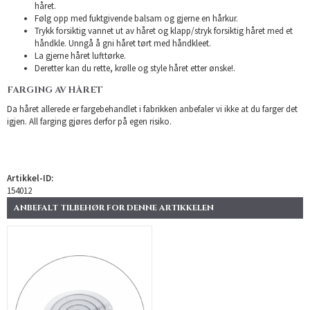
håret.
Følg opp med fuktgivende balsam og gjerne en hårkur.
Trykk forsiktig vannet ut av håret og klapp/stryk forsiktig håret med et
håndkle. Unngå å gni håret tørt med håndkleet.
La gjerne håret lufttørke.
Deretter kan du rette, krølle og style håret etter ønske!.
FARGING AV HÅRET
Da håret allerede er fargebehandlet i fabrikken anbefaler vi ikke at du farger det
igjen. All farging gjøres derfor på egen risiko.
Artikkel-ID:
154012
ANBEFALT TILBEHØR FOR DENNE ARTIKKELEN