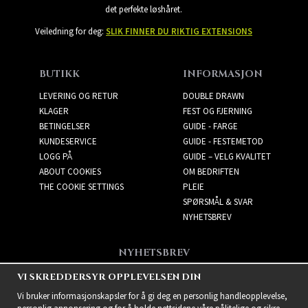
det perfekte løshåret.
Veiledning for deg:
SLIK FINNER DU RIKTIG EXTENSIONS
BUTIKK
INFORMASJON
LEVERING OG RETUR
DOUBLE DRAWN
KLAGER
FEST OG FJERNING
BETINGELSER
GUIDE - FARGE
KUNDESERVICE
GUIDE - FESTEMETOD
LOGG PÅ
GUIDE – VELG KVALITET
ABOUT COOKIES
OM BEDRIFTEN
THE COOKIE SETTINGS
PLEIE
SPØRSMÅL & SVAR
NYHETSBREV
NYHETSBREV
Få de beste tilbudene og
VI SKREDDERSYR OPPLEVELSEN DIN
spennende nye produkter!
Vi bruker informasjonskapsler for å gi deg en personlig handleopplevelse,