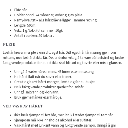
Ekte hår.
Holder opptil 24 måneder, avhengig av pleie.
Remy-kvalitet – alle hårstråene ligger i samme retning.
Lengde: 50cm.
Vekt: 1 g/lokk (til sammen 50g).
Antall i pakken: 50 lokker .
PLEIE
Løshår krever mer pleie enn ditt eget hår. Ditt eget hår får næring gjennom
røttene, noe løshåret ikke får. Det er derfor viktig å ta vare på løshåret og bruke
fuktgivende produkter for at det ikke skal bli tørt og tovete eller miste glansen.
Unngå å vaske håret i minst 48 timer etter innsetting.
Ha håret flatt når du sover eller trener.
Gre ut og børst håret morgen, kveld og før du dusjer.
Bruk fuktgivende produkter spesielt for løshår.
Unngå saltvann og klorvann.
Bruk gjerne hårkur eller hårolje.
VED VASK AV HÅRET
Ikke bruk sjampo til fett hår, men bruk i stedet sjampo til tørt hår.
Sjampoen må ikke inneholde alkohol eller sulfater.
Vask håret med lunkent vann og fuktgivende sjampo. Unngå å gni