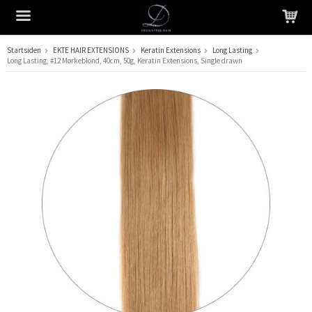
Startsiden
EKTE HAIR EXTENSIONS
Keratin Extensions
Long Lasting
Long Lasting, #12 Mørkeblond, 40cm, 50g, Keratin Extensions, Single drawn
Produktet har blitt lagt til i handlekurven din