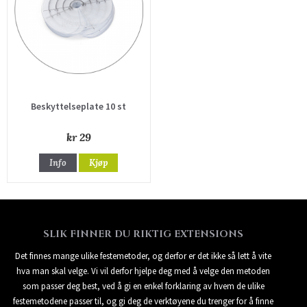
Beskyttelseplate 10 st
kr 29
Info
Kjøp
SLIK FINNER DU RIKTIG EXTENSIONS
Det finnes mange ulike festemetoder, og derfor er det ikke så lett å vite
hva man skal velge. Vi vil derfor hjelpe deg med å velge den metoden
som passer deg best, ved å gi en enkel forklaring av hvem de ulike
festemetodene passer til, og gi deg de verktøyene du trenger for å finne