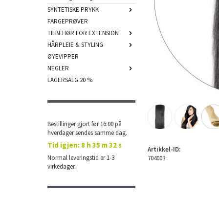
SYNTETISKE PRYKK
FARGEPRØVER
TILBEHØR FOR EXTENSION
HÅRPLEIE & STYLING
ØYEVIPPER
NEGLER
LAGERSALG 20 %
Bestillinger gjort før 16:00 på
hverdager sendes samme dag.
Tid igjen:
8 h 35 m 32 s
Artikkel-ID:
Normal leveringstid er 1-3
704003
virkedager.