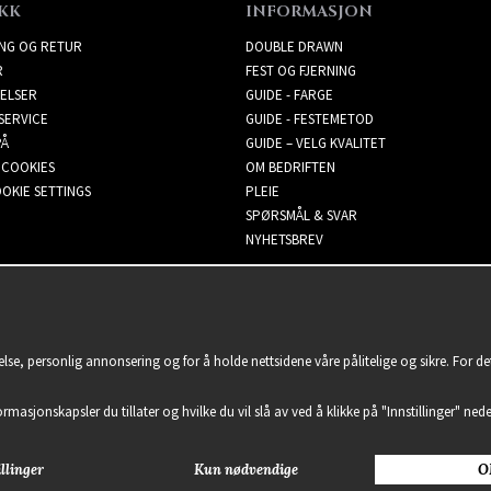
KK
INFORMASJON
ING OG RETUR
DOUBLE DRAWN
R
FEST OG FJERNING
ELSER
GUIDE - FARGE
SERVICE
GUIDE - FESTEMETOD
PÅ
GUIDE – VELG KVALITET
 COOKIES
OM BEDRIFTEN
OKIE SETTINGS
PLEIE
SPØRSMÅL & SVAR
NYHETSBREV
lse, personlig annonsering og for å holde nettsidene våre pålitelige og sikre. For d
formasjonskapsler du tillater og hvilke du vil slå av ved å klikke på "Innstillinger" nede
llinger
Kun nødvendige
O
2021 Delightful Hair