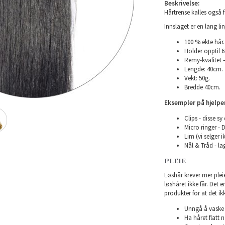
Beskrivelse:
Hårtrense kalles også f
Innslaget er en lang l
100 % ekte hår.
Holder opptil 
Remy-kvalitet –
Lengde: 40cm.
Vekt: 50g.
Bredde 40cm.
Eksempler på hjelpe
Clips - disse sy 
Micro ringer - D
Lim (vi selger i
Nål & Tråd - lag
PLEIE
Løshår krever mer plei
løshåret ikke får. Det 
produkter for at det ikk
Unngå å vaske h
Ha håret flatt n