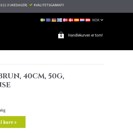
S (1-3 UKEDAGER)
KVALITETSGARANTI
Handlekurven er tom!
0
BRUN, 40CM, 50G,
NSE
elig
il kurv »