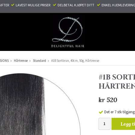
TER ​ ​
LAVEST MULIGE PRISER ​
DELBETAL KJØPET DITT ​
ENKEL HJEMLEVERING
NSIONS
Hårtrense
Standard
#1B Sortbrun, 40cm, 50g, Hårtrense
#1B SORT
HÅRTRE
kr 520
Det er 7 stk tilgjeng
Legg t