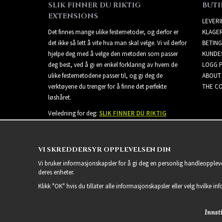
SLIK FINNER DU RIKTIG
BUTI
EXTENSIONS
LEVER
Det finnes mange ulike festemetoder, og derfor er
KLAGE
det ikke så lett å vite hva man skal velge. Vi vil derfor
BETING
hjelpe deg med å velge den metoden som passer
KUNDE
deg best, ved å gi en enkel forklaring av hvem de
LOGG 
ulike festemetodene passer til, og gi deg de
ABOUT
verktøyene du trenger for å finne det perfekte
THE CO
løshåret.
Veiledning for deg:
SLIK FINNER DU RIKTIG
EXTENSIONS
VI SKREDDERSYR OPPLEVELSEN DIN
Vi bruker informasjonskapsler for å gi deg en personlig handleoppleve
deres enheter.
Klikk "OK" hvis du tillater alle informasjonskapsler eller velg hvilke in
Innsti