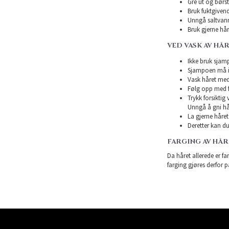
Gre ut og børst
Bruk fuktgivend
Unngå saltvann
Bruk gjerne hårk
VED VASK AV HÅ
Ikke bruk sjampo
Sjampoen må ikk
Vask håret med
Følg opp med f
Trykk forsiktig
Unngå å gni hå
La gjerne håret 
Deretter kan du 
FARGING AV HÅ
Da håret allerede er far
farging gjøres derfor p