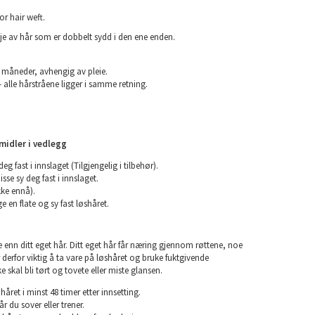
or hair weft.
inje av hår som er dobbelt sydd i den ene enden.
6 måneder, avhengig av pleie.
 alle hårstråene ligger i samme retning.
midler i vedlegg
deg fast i innslaget (Tilgjengelig i tilbehør).
isse sy deg fast i innslaget.
kke ennå).
e en flate og sy fast løshåret.
e enn ditt eget hår. Ditt eget hår får næring gjennom røttene, noe
er derfor viktig å ta vare på løshåret og bruke fuktgivende
e skal bli tørt og tovete eller miste glansen.
året i minst 48 timer etter innsetting.
år du sover eller trener.