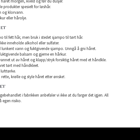
 håret morgen, kveld og før du dusjer.
e produkter spesielt for løshår.
 og klorvann.
ur eller hårolje.
RET
 til fett hår, men bruk i stedet sjampo til tørt hår.
e inneholde alkohol eller sulfater.
 lunkent vann og fuktgivende sjampo. Unngå å gni håret.
uktgivende balsam og gjerne en hårkur.
 vannet ut av håret og klapp/stryk forsiktig håret med et håndkle.
ret tørt med håndkleet.
lufttørke.
rette, krølle og style håret etter ønske!.
RET
gebehandlet i fabrikken anbefaler vi ikke at du farger det igjen. All
å egen risiko.