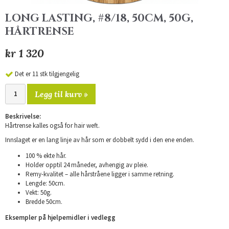
LONG LASTING, #8/18, 50CM, 50G,
HÅRTRENSE
kr 1 320
Det er 11 stk tilgjengelig
Legg til kurv »
Beskrivelse:
Hårtrense kalles også for hair weft.
Innslaget er en lang linje av hår som er dobbelt sydd i den ene enden.
100 % ekte hår.
Holder opptil 24 måneder, avhengig av pleie.
Remy-kvalitet – alle hårstråene ligger i samme retning.
Lengde: 50cm.
Vekt: 50g.
Bredde 50cm.
Eksempler på hjelpemidler i vedlegg