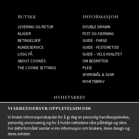
BUTIKK
INFORMASJON
LEVERING OG RETUR
DOUBLE DRAWN
KLAGER
FEST OG FJERNING
BETINGELSER
GUIDE - FARGE
KUNDESERVICE
GUIDE - FESTEMETOD
LOGG PÅ
GUIDE – VELG KVALITET
ABOUT COOKIES
OM BEDRIFTEN
THE COOKIE SETTINGS
PLEIE
SPØRSMÅL & SVAR
NYHETSBREV
NYHETSBREV
Få de beste tilbudene og
VI SKREDDERSYR OPPLEVELSEN DIN
spennende nye produkter!
Vi bruker informasjonskapsler for å gi deg en personlig handleopplevelse,
personlig annonsering og for å holde nettsidene våre pålitelige og sikre.
For dette formålet samler vi inn informasjon om brukere, deres design og
deres enheter.