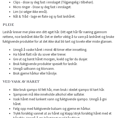
Clips - disse sy deg fast i innslaget (Tilgjengelig i tilbehør).
Micro ringer - Disse sy deg fast i innslaget.
Lim (vi selger ikke ennå).
Nål & Tråd - lage en flate og sy fast løshåret.
PLEIE
Løshår krever mer pleie enn ditt eget hår. Ditt eget hår får næring gjennom
røttene, noe løshåret ikke får. Det er derfor viktig å ta vare på løshåret og bruke
fuktgivende produkter for at det ikke skal bli tørt og tovete eller miste glansen.
Unngå å vaske håret i minst 48 timer etter innsetting.
Ha håret flatt når du sover eller trener.
Gre ut og børst håret morgen, kveld og før du dusjer.
Bruk fuktgivende produkter spesielt for løshår.
Unngå saltvann og klorvann.
Bruk gjerne hårkur eller hårolje.
VED VASK AV HÅRET
Ikke bruk sjampo til fett hår, men bruk i stedet sjampo til tørt hår.
Sjampoen må ikke inneholde alkohol eller sulfater.
Vask håret med lunkent vann og fuktgivende sjampo. Unngå å gni
håret.
Følg opp med fuktgivende balsam og gjerne en hårkur.
Trykk forsiktig vannet ut av håret og klapp/stryk forsiktig håret med et