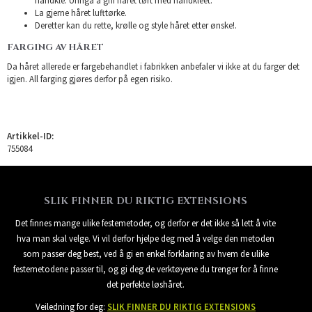
håndkle. Unngå å gni håret tørt med håndkleet.
La gjerne håret lufttørke.
Deretter kan du rette, krølle og style håret etter ønske!.
FARGING AV HÅRET
Da håret allerede er fargebehandlet i fabrikken anbefaler vi ikke at du farger det
igjen. All farging gjøres derfor på egen risiko.
Artikkel-ID:
755084
SLIK FINNER DU RIKTIG EXTENSIONS
Det finnes mange ulike festemetoder, og derfor er det ikke så lett å vite
hva man skal velge. Vi vil derfor hjelpe deg med å velge den metoden
som passer deg best, ved å gi en enkel forklaring av hvem de ulike
festemetodene passer til, og gi deg de verktøyene du trenger for å finne
det perfekte løshåret.
Veiledning for deg:
SLIK FINNER DU RIKTIG EXTENSIONS