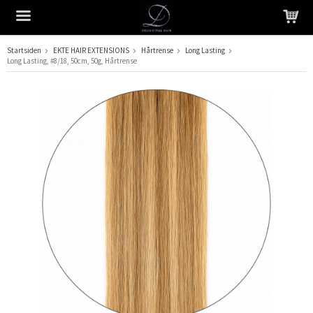
Startsiden
EKTE HAIR EXTENSIONS
Hårtrense
Long Lasting
Long Lasting, #8/18, 50cm, 50g, Hårtrense
Produktet har blitt lagt til i handlekurven din