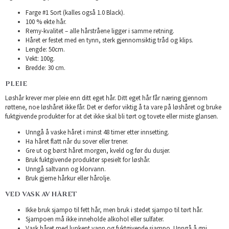
Farge #1 Sort (kalles også 1.0 Black).
100 % ekte hår.
Remy-kvalitet – alle hårstråene ligger i samme retning.
Håret er festet med en tynn, sterk gjennomsiktig tråd og klips.
Lengde: 50cm.
Vekt: 100g.
Bredde: 30 cm.
PLEIE
Løshår krever mer pleie enn ditt eget hår. Ditt eget hår får næring gjennom
røttene, noe løshåret ikke får. Det er derfor viktig å ta vare på løshåret og bruke
fuktgivende produkter for at det ikke skal bli tørt og tovete eller miste glansen.
Unngå å vaske håret i minst 48 timer etter innsetting.
Ha håret flatt når du sover eller trener.
Gre ut og børst håret morgen, kveld og før du dusjer.
Bruk fuktgivende produkter spesielt for løshår.
Unngå saltvann og klorvann.
Bruk gjerne hårkur eller hårolje.
VED VASK AV HÅRET
Ikke bruk sjampo til fett hår, men bruk i stedet sjampo til tørt hår.
Sjampoen må ikke inneholde alkohol eller sulfater.
Vask håret med lunkent vann og fuktgivende sjampo. Unngå å gni