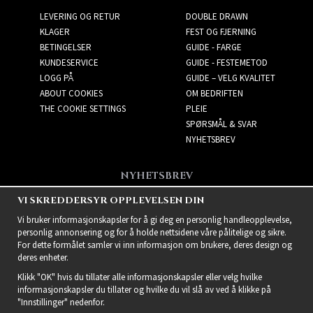
LEVERING OG RETUR
DOUBLE DRAWN
KLAGER
FEST OG FJERNING
BETINGELSER
GUIDE - FARGE
KUNDESERVICE
GUIDE - FESTEMETOD
LOGG PÅ
GUIDE – VELG KVALITET
ABOUT COOKIES
OM BEDRIFTEN
THE COOKIE SETTINGS
PLEIE
SPØRSMÅL & SVAR
NYHETSBREV
NYHETSBREV
Få de beste tilbudene og
VI SKREDDERSYR OPPLEVELSEN DIN
spennende nye produkter!
Vi bruker informasjonskapsler for å gi deg en personlig handleopplevelse,
personlig annonsering og for å holde nettsidene våre pålitelige og sikre.
For dette formålet samler vi inn informasjon om brukere, deres design og
deres enheter.
Klikk "OK" hvis du tillater alle informasjonskapsler eller velg hvilke
informasjonskapsler du tillater og hvilke du vil slå av ved å klikke på
"Innstillinger" nedenfor.