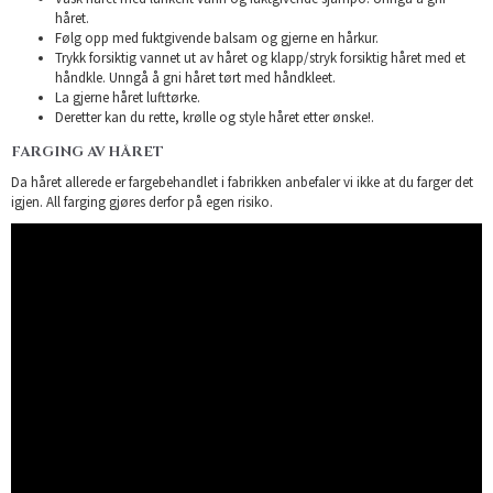
håret.
Følg opp med fuktgivende balsam og gjerne en hårkur.
Trykk forsiktig vannet ut av håret og klapp/stryk forsiktig håret med et
håndkle. Unngå å gni håret tørt med håndkleet.
La gjerne håret lufttørke.
Deretter kan du rette, krølle og style håret etter ønske!.
FARGING AV HÅRET
Da håret allerede er fargebehandlet i fabrikken anbefaler vi ikke at du farger det
igjen. All farging gjøres derfor på egen risiko.