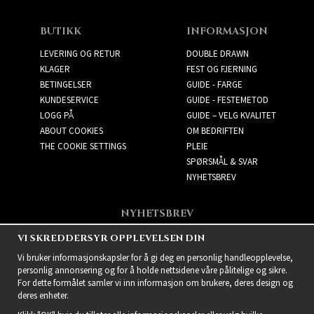
BUTIKK
INFORMASJON
LEVERING OG RETUR
DOUBLE DRAWN
KLAGER
FEST OG FJERNING
BETINGELSER
GUIDE - FARGE
KUNDESERVICE
GUIDE - FESTEMETOD
LOGG PÅ
GUIDE – VELG KVALITET
ABOUT COOKIES
OM BEDRIFTEN
THE COOKIE SETTINGS
PLEIE
SPØRSMÅL & SVAR
NYHETSBREV
NYHETSBREV
Få de beste tilbudene og
VI SKREDDERSYR OPPLEVELSEN DIN
spennende nye produkter!
Vi bruker informasjonskapsler for å gi deg en personlig handleopplevelse,
personlig annonsering og for å holde nettsidene våre pålitelige og sikre.
For dette formålet samler vi inn informasjon om brukere, deres design og
deres enheter.