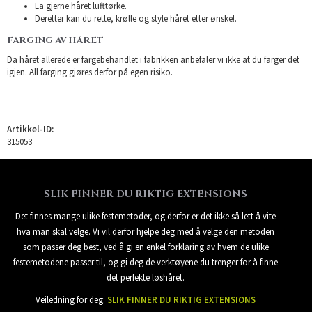
La gjerne håret lufttørke.
Deretter kan du rette, krølle og style håret etter ønske!.
FARGING AV HÅRET
Da håret allerede er fargebehandlet i fabrikken anbefaler vi ikke at du farger det
igjen. All farging gjøres derfor på egen risiko.
Artikkel-ID:
315053
SLIK FINNER DU RIKTIG EXTENSIONS
Det finnes mange ulike festemetoder, og derfor er det ikke så lett å vite
hva man skal velge. Vi vil derfor hjelpe deg med å velge den metoden
som passer deg best, ved å gi en enkel forklaring av hvem de ulike
festemetodene passer til, og gi deg de verktøyene du trenger for å finne
det perfekte løshåret.
Veiledning for deg:
SLIK FINNER DU RIKTIG EXTENSIONS