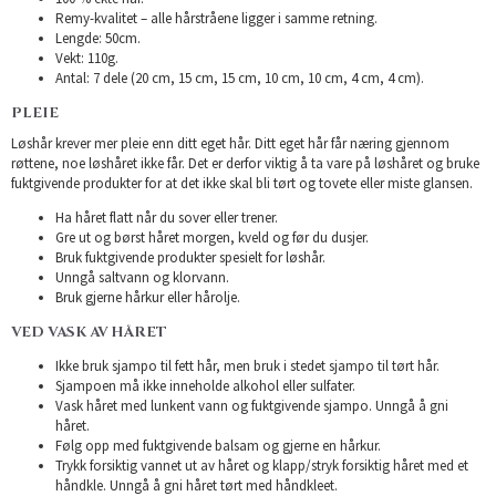
Remy-kvalitet – alle hårstråene ligger i samme retning.
Lengde: 50cm.
Vekt: 110g.
Antal: 7 dele (20 cm, 15 cm, 15 cm, 10 cm, 10 cm, 4 cm, 4 cm).
PLEIE
Løshår krever mer pleie enn ditt eget hår. Ditt eget hår får næring gjennom
røttene, noe løshåret ikke får. Det er derfor viktig å ta vare på løshåret og bruke
fuktgivende produkter for at det ikke skal bli tørt og tovete eller miste glansen.
Ha håret flatt når du sover eller trener.
Gre ut og børst håret morgen, kveld og før du dusjer.
Bruk fuktgivende produkter spesielt for løshår.
Unngå saltvann og klorvann.
Bruk gjerne hårkur eller hårolje.
VED VASK AV HÅRET
Ikke bruk sjampo til fett hår, men bruk i stedet sjampo til tørt hår.
Sjampoen må ikke inneholde alkohol eller sulfater.
Vask håret med lunkent vann og fuktgivende sjampo. Unngå å gni
håret.
Følg opp med fuktgivende balsam og gjerne en hårkur.
Trykk forsiktig vannet ut av håret og klapp/stryk forsiktig håret med et
håndkle. Unngå å gni håret tørt med håndkleet.