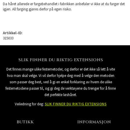
Da håret allerede er fargebehandlet i fabrikken anbefaler vi ikke at du farger det
igjen. All farging gjøres derfor på egen risiko.
Artikkel-ID:
315033
SLIK FINNER DU RIKTIG EXTENSIONS
Det finnes mange ulike festemetoder, og derfor er det ikke så lett å vite
hva man skal velge. Vi vil derfor hjelpe deg med å velge den metoden
som passer deg best, ved å gi en enkel forklaring av hvem de ulike
festemetodene passer til, og gi deg de verktøyene du trenger for å finne
det perfekte løshåret.
Veiledning for deg:
SLIK FINNER DU RIKTIG EXTENSIONS
BUTIKK
INFORMASJON