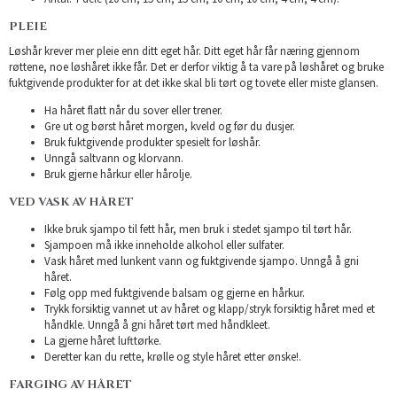
PLEIE
Løshår krever mer pleie enn ditt eget hår. Ditt eget hår får næring gjennom
røttene, noe løshåret ikke får. Det er derfor viktig å ta vare på løshåret og bruke
fuktgivende produkter for at det ikke skal bli tørt og tovete eller miste glansen.
Ha håret flatt når du sover eller trener.
Gre ut og børst håret morgen, kveld og før du dusjer.
Bruk fuktgivende produkter spesielt for løshår.
Unngå saltvann og klorvann.
Bruk gjerne hårkur eller hårolje.
VED VASK AV HÅRET
Ikke bruk sjampo til fett hår, men bruk i stedet sjampo til tørt hår.
Sjampoen må ikke inneholde alkohol eller sulfater.
Vask håret med lunkent vann og fuktgivende sjampo. Unngå å gni
håret.
Følg opp med fuktgivende balsam og gjerne en hårkur.
Trykk forsiktig vannet ut av håret og klapp/stryk forsiktig håret med et
håndkle. Unngå å gni håret tørt med håndkleet.
La gjerne håret lufttørke.
Deretter kan du rette, krølle og style håret etter ønske!.
FARGING AV HÅRET