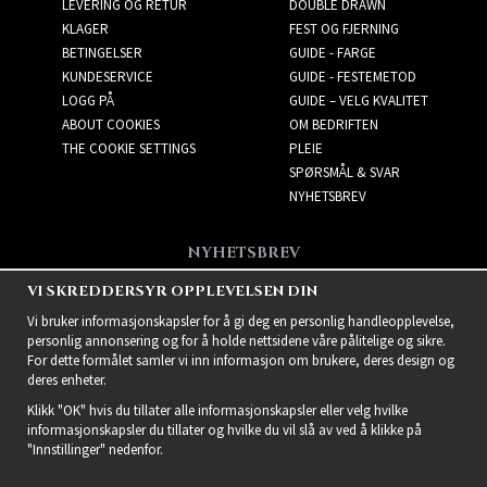
LEVERING OG RETUR
DOUBLE DRAWN
KLAGER
FEST OG FJERNING
BETINGELSER
GUIDE - FARGE
KUNDESERVICE
GUIDE - FESTEMETOD
LOGG PÅ
GUIDE – VELG KVALITET
ABOUT COOKIES
OM BEDRIFTEN
THE COOKIE SETTINGS
PLEIE
SPØRSMÅL & SVAR
NYHETSBREV
NYHETSBREV
Få de beste tilbudene og
VI SKREDDERSYR OPPLEVELSEN DIN
spennende nye produkter!
Vi bruker informasjonskapsler for å gi deg en personlig handleopplevelse,
personlig annonsering og for å holde nettsidene våre pålitelige og sikre.
For dette formålet samler vi inn informasjon om brukere, deres design og
deres enheter.
Klikk "OK" hvis du tillater alle informasjonskapsler eller velg hvilke
informasjonskapsler du tillater og hvilke du vil slå av ved å klikke på
"Innstillinger" nedenfor.