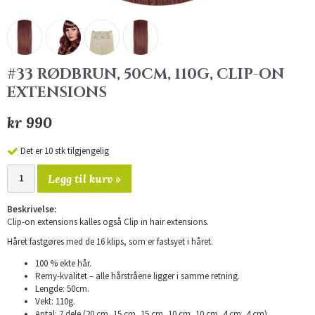
#33 RØDBRUN, 50CM, 110G, CLIP-ON
EXTENSIONS
kr 990
Det er 10 stk tilgjengelig
Legg til kurv »
Beskrivelse:
Clip-on extensions kalles også Clip in hair extensions.
Håret fastgøres med de 16 klips, som er fastsyet i håret.
100 % ekte hår.
Remy-kvalitet – alle hårstråene ligger i samme retning.
Lengde: 50cm.
Vekt: 110g.
Antal: 7 dele (20 cm, 15 cm, 15 cm, 10 cm, 10 cm, 4 cm, 4 cm).